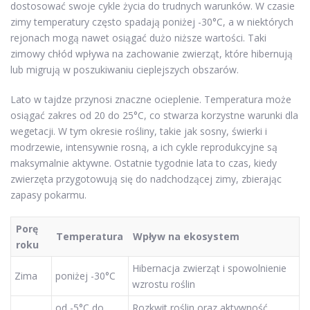
dostosować swoje cykle życia do trudnych warunków. W czasie
zimy temperatury często spadają poniżej -30°C, a w niektórych
rejonach mogą nawet osiągać dużo niższe wartości. Taki
zimowy chłód wpływa na zachowanie zwierząt, które hibernują
lub migrują w poszukiwaniu cieplejszych obszarów.
Lato w tajdze przynosi znaczne ocieplenie. Temperatura może
osiągać zakres od 20 do 25°C, co stwarza korzystne warunki dla
wegetacji. W tym okresie rośliny, takie jak sosny, świerki i
modrzewie, intensywnie rosną, a ich cykle reprodukcyjne są
maksymalnie aktywne. Ostatnie tygodnie lata to czas, kiedy
zwierzęta przygotowują się do nadchodzącej zimy, zbierając
zapasy pokarmu.
Porę
Temperatura
Wpływ na ekosystem
roku
Hibernacja zwierząt i spowolnienie
Zima
poniżej -30°C
wzrostu roślin
od -5°C do
Rozkwit roślin oraz aktywność