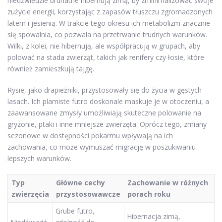
niedźwiedzie brunatne hibernują zimą, by zminimalizować swoje
zużycie energii, korzystając z zapasów tłuszczu zgromadzonych
latem i jesienią. W trakcie tego okresu ich metabolizm znacznie
się spowalnia, co pozwala na przetrwanie trudnych warunków.
Wilki, z kolei, nie hibernują, ale współpracują w grupach, aby
polować na stada zwierząt, takich jak renifery czy łosie, które
również zamieszkują tajgę.
Rysie, jako drapieżniki, przystosowały się do życia w gęstych
lasach. Ich plamiste futro doskonale maskuje je w otoczeniu, a
zaawansowane zmysły umożliwiają skuteczne polowanie na
gryzonie, ptaki i inne mniejsze zwierzęta. Oprócz tego, zmiany
sezonowe w dostępności pokarmu wpływają na ich
zachowania, co może wymuszać migrację w poszukiwaniu
lepszych warunków.
Typ
Główne cechy
Zachowanie w różnych
zwierzęcia
przystosowawcze
porach roku
Grube futro,
Hibernacja zimą,