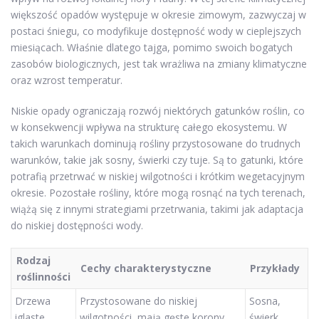
większość opadów występuje w okresie zimowym, zazwyczaj w
postaci śniegu, co modyfikuje dostępność wody w cieplejszych
miesiącach. Właśnie dlatego tajga, pomimo swoich bogatych
zasobów biologicznych, jest tak wrażliwa na zmiany klimatyczne
oraz wzrost temperatur.
Niskie opady ograniczają rozwój niektórych gatunków roślin, co
w konsekwencji wpływa na strukturę całego ekosystemu. W
takich warunkach dominują rośliny przystosowane do trudnych
warunków, takie jak sosny, świerki czy tuje. Są to gatunki, które
potrafią przetrwać w niskiej wilgotności i krótkim wegetacyjnym
okresie. Pozostałe rośliny, które mogą rosnąć na tych terenach,
wiążą się z innymi strategiami przetrwania, takimi jak adaptacja
do niskiej dostępności wody.
Rodzaj
Cechy charakterystyczne
Przykłady
roślinności
Drzewa
Przystosowane do niskiej
Sosna,
iglaste
wilgotności, mają gęste korony.
świerk