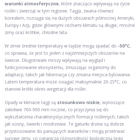
warunki atmosferyczne
, które znacząco wpływają na życie
roślin i zwierząt w tym regionie. Tajga, zwana również
borealem, rozciąga się na dużych obszarach północnej Ameryki,
Europy i Azji, gdzie głównymi cechami klimatu są długie, mroźne
zimy oraz krótkie, chłodne lata.
W zimie średnie temperatury w tajdze mogą spadać do
-50°C
,
co sprawia, że jest to jeden z najzimniejszych obszarów na
świecie. Długotrwałe mrozy wpływają na wygląd i
funkcjonowanie ekosystemu, zmuszając organizmy do
adaptacji, takich jak hibernacja czy zmiana miejsca bytowania.
Latem temperatura może osiągać maksymalnie 20-25°C, co
stanowi krótki okres wegetacji dla roślin.
Opady w klimacie tajgi są
stosunkowo niskie
, wynoszące
zaledwie 700-900 mm rocznie, co przyczynia się do
wykształcenia charakterystycznych formacji roślinnych, takich
jak sosny, świerki i modrzewie. Te gatunki drzew są dobrze
przystosowane do panujących warunków i mogą przetrwać
surowe zimy, co ogranicza różnorodność biologiczną tego