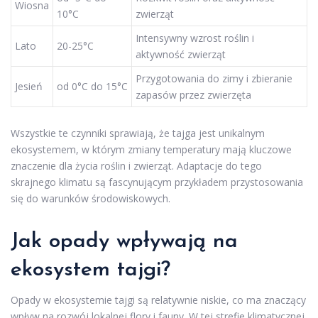
Wiosna
10°C
zwierząt
Intensywny wzrost roślin i
Lato
20-25°C
aktywność zwierząt
Przygotowania do zimy i zbieranie
Jesień
od 0°C do 15°C
zapasów przez zwierzęta
Wszystkie te czynniki sprawiają, że tajga jest unikalnym
ekosystemem, w którym zmiany temperatury mają kluczowe
znaczenie dla życia roślin i zwierząt. Adaptacje do tego
skrajnego klimatu są fascynującym przykładem przystosowania
się do warunków środowiskowych.
Jak opady wpływają na
ekosystem tajgi?
Opady w ekosystemie tajgi są relatywnie niskie, co ma znaczący
wpływ na rozwój lokalnej flory i fauny. W tej strefie klimatycznej