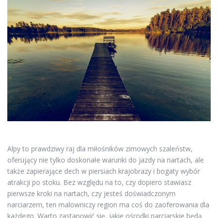
Alpy to prawdziwy raj dla miłośników zimowych szaleństw,
oferujący nie tylko doskonałe warunki do jazdy na nartach, ale
także zapierające dech w piersiach krajobrazy i bogaty wybór
atrakcji po stoku. Bez względu na to, czy dopiero stawiasz
pierwsze kroki na nartach, czy jesteś doświadczonym
narciarzem, ten malowniczy region ma coś do zaoferowania dla
każdego. Warto zastanowić się, jakie ośrodki narciarskie będą