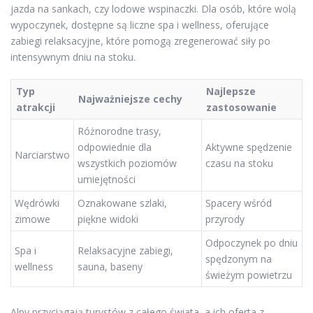
jazda na sankach, czy lodowe wspinaczki. Dla osób, które wolą
wypoczynek, dostępne są liczne spa i wellness, oferujące
zabiegi relaksacyjne, które pomogą zregenerować siły po
intensywnym dniu na stoku.
Typ
Najlepsze
Najważniejsze cechy
atrakcji
zastosowanie
Różnorodne trasy,
odpowiednie dla
Aktywne spędzenie
Narciarstwo
wszystkich poziomów
czasu na stoku
umiejętności
Wędrówki
Oznakowane szlaki,
Spacery wśród
zimowe
piękne widoki
przyrody
Odpoczynek po dniu
Spa i
Relaksacyjne zabiegi,
spędzonym na
wellness
sauna, baseny
świeżym powietrzu
Alpy przyciągają turystów z całego świata, a ich oferta z