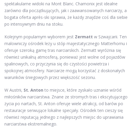
spektakularne widoki na Mont Blanc. Chamonix jest idealne
zarówno dla początkujących, jak i zaawansowanych narciarzy, a
bogata oferta après-ski sprawia, że każdy znajdzie coś dla siebie
po intensywnym dniu na stoku.
Kolejnym popularnym wyborem jest
Zermatt
w Szwajcarii. Ten
malowniczy ośrodek leży u stóp majestatycznego Matterhornu i
oferuje szeroką gamę tras narciarskich. Zermatt wyróżnia się
również unikalną atmosferą, ponieważ jest wolne od pojazdów
spalinowych, co przyczynia się do czystości powietrza i
spokojnej atmosfery. Narciarze mogą korzystać z doskonałych
warunków śniegowych przez większość sezonu.
W Austrii,
St. Anton
to miejsce, które zyskało uznanie wśród
miłośników narciarstwa. Znane ze stromych tras i ekscytującego
życia po nartach, St. Anton oferuje wiele atrakcji, od barów po
restauracje serwujące lokalne specjały. Ośrodek ten cieszy się
również reputacją jednego z najlepszych miejsc do uprawiania
narciarstwa ekstremalnego.