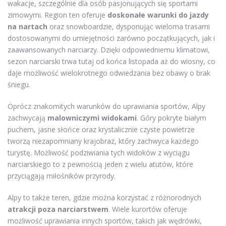
wakacje, szczególnie dla osób pasjonujących się sportami
zimowymi. Region ten oferuje
doskonałe warunki do jazdy
na nartach
oraz snowboardzie, dysponując wieloma trasami
dostosowanymi do umiejętności zarówno początkujących, jak i
zaawansowanych narciarzy. Dzięki odpowiedniemu klimatowi,
sezon narciarski trwa tutaj od końca listopada aż do wiosny, co
daje możliwość wielokrotnego odwiedzania bez obawy o brak
śniegu.
Oprócz znakomitych warunków do uprawiania sportów, Alpy
zachwycają
malowniczymi widokami
. Góry pokryte białym
puchem, jasne słońce oraz krystalicznie czyste powietrze
tworzą niezapomniany krajobraz, który zachwyca każdego
turystę. Możliwość podziwiania tych widoków z wyciągu
narciarskiego to z pewnością jeden z wielu atutów, które
przyciągają miłośników przyrody.
Alpy to także teren, gdzie można korzystać z różnorodnych
atrakcji poza narciarstwem
. Wiele kurortów oferuje
możliwość uprawiania innych sportów, takich jak wędrówki,