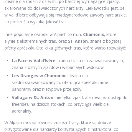
idealne dla rodzin z dziećmi, po bardziej wymagające zjazdy,
skierowane do doświadczonych narciarzy. Ciekawostką jest, że
w Val d’Isère odbywają się międzynarodowe zawody narciarskie,
co podkreśla wysoką jakość tras.
Inne popularne ośrodki w Alpach to m.in.
Chamonix
, które
słynie z ekstremalnych tras, oraz
St. Anton
, znane z bogatej
oferty après-ski. Oto kilka głównych tras, które warto rozważyć:
La Face w Val d’Isère:
trudna trasa dla zaawansowanych,
znana z ostrych zjazdów i wspaniałych widoków.
Les Granges w Chamonix:
idealna dla
średniozaawansowanych, oferująca spektakularne
panoramy oraz nietypowe przejazdy.
Valluga w St. Anton:
nie tylko zjazd, ale również dostęp do
freeride’u na dzikich stokach, co przyciąga wielbicieli
adrenaliny.
W Alpach można również znaleźć trasy, które są dobrze
przygotowane dla narciarzy korzystających z instruktora, co