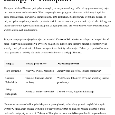
Thimphu, stolica Bhutanu, jest pełna niezwykłych miejsc na zakupy, które oferują zarówno tradycyjne,
jak i nowoczesne doświadczenia. Warto rozpocząć swoją przygodę zakupową od lokalnych rynków,
gdzie można poczuć prawdziwy klimat miasta. Targ Tashichho, zlokalizowany w pobliżu pałacu, to
miejsce, gdzie znajdziemy lokalne produkty, świeże owoce oraz warzywa, a także rękodzieło. Zakupy na
takim targu to nie tylko szansa na zakup unikalnych pamiątek, ale również możliwość bezpośredniego
wsparcia lokalnych producentów.
Jednym z najpopularniejszych miejsc jest również
Centrum Rękodzieła
, w którym można podziwiać
prace lokalnych rzemieślników i artystów. Znajdziecie tutaj piękne tkaniny, biżuterię oraz tradycyjne
wyroby, takie jak misternie zdobione naczynia i przedmioty dekoracyjne. Zakup tych produktów to nie
tylko pamiątka z podróży, ale także wsparcie dla kultury i tradycji Bhutanu.
Miejsce
Rodzaj produktów
Najważniejsze cechy
Targ Tashichho
Warzywa, owoce, rękodzieło
Autentyczna atmosfera, lokalni sprzedawcy
Centrum
Tkaniny, biżuteria, dawne
Wsparcie dla lokalnych artystów, wysokiej jakości
Rękodzieła
artefakty
przedmioty
Sklepy z
Pamiątki, tradycyjne odzież
Szeroki wybór, dogodna lokalizacja
pamiątkami
Nie można zapomnieć o licznych
sklepach z pamiątkami
, które oferują szeroki wybór lokalnych
wyrobów. Można tam znaleźć wszystko od tradycyjnych ubrań po różnego rodzaju dekoracje, które
doskonale nadają się na prezent. Zakupy w Thimphu to zatem nie tylko sposobność do pozyskania