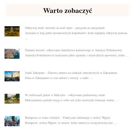
Warto zobaczyć
Odkrywaj uroki Australii na road tripie – przygoda na antypodach
Australia to kraj pełen niesamowitych krajobrazów, które najlepiej odkrywać podczas
…
Śladami historii: odkrywanie dziedzictwa kulturowego w Ameryce Południowej
Ameryka Południowa to kontynent pełen tajemnic i niezwykłych opowieści, które …
Sanki Zakopane – Zimowa zabawa na szlakach saneczkowych w Zakopanem.
Zima w Zakopanem to czas radości i emocji, a sanki …
W czeluściach jaskiń w Meksyku – odkrywanie podziemnej sztuki
Meksykańskie jaskinie kryją w sobie nie tylko niezwykłe formacje skalne, …
Budapeszt co warto wiedzieć – Praktyczne informacje o stolicy Węgier.
Budapeszt, stolica Węgier, to miasto, które zachwyca swoją historią oraz …