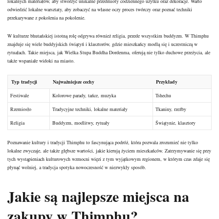
lokalnych materiałów, aby stworzyć unikalne przedmioty codziennego użytku oraz dekoracje. Warto
odwiedzić lokalne warsztaty, aby zobaczyć na własne oczy proces twórczy oraz poznać techniki
przekazywane z pokolenia na pokolenie.
W kulturze bhutańskiej istotną rolę odgrywa również religia, przede wszystkim buddyzm. W Thimphu
znajduje się wiele buddyjskich świątyń i klasztorów, gdzie mieszkańcy modlą się i uczestniczą w
rytuałach. Takie miejsca, jak Wielka Stupa Buddha Dordenma, oferują nie tylko duchowe przeżycia, ale
także wspaniałe widoki na miasto.
Typ tradycji
Najważniejsze cechy
Przykłady
Festiwale
Kolorowe parady, tańce, muzyka
Tshechu
Rzemiosło
Tradycyjne techniki, lokalne materiały
Tkaniny, rzeźby
Religia
Buddyzm, modlitwy, rytuały
Świątynie, klasztory
Poznawanie kultury i tradycji Thimphu to fascynująca podróż, która pozwala zrozumieć nie tylko
lokalne zwyczaje, ale także głębsze wartości, jakie kierują życiem mieszkańców. Zatrzymywanie się przy
tych wystąpieniach kulturowych wzmocni więzi z tym wyjątkowym regionem, w którym czas zdaje się
płynąć wolniej, a tradycja spotyka nowoczesność w niezwykły sposób.
Jakie są najlepsze miejsca na
zakupy w Thimphu?