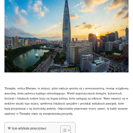
Thimphu, stolica Bhutanu, to miejsce, gdzie tradycja spotyka się z nowoczesnością, tworząc wyjątkową
atmosferę, która zachwyca każdego odwiedzającego. Wśród majestatycznych dzongów, kolorowych
festiwali i lokalnych rynków kryje się bogata kultura, która zasługuje na odkrycie. Warto zanurzyć się w
urokliwe uliczki tego miasta, spróbować lokalnych specjałów i poszukać unikalnych pamiątek, które
będą przypominać o tej niezwykłej podróży. Odpowiednie planowanie wizyty sprawi, że każdy moment
spędzony w Thimphu stanie się niezapomnianą przygodą.
W tym artykule przeczytasz