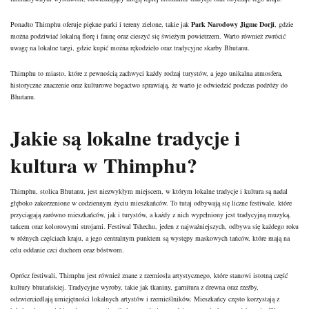
Ponadto Thimphu oferuje piękne parki i tereny zielone, takie jak
Park Narodowy Jigme Dorji
, gdzie
można podziwiać lokalną florę i faunę oraz cieszyć się świeżym powietrzem. Warto również zwrócić
uwagę na lokalne targi, gdzie kupić można rękodzieło oraz tradycyjne skarby Bhutanu.
Thimphu to miasto, które z pewnością zachwyci każdy rodzaj turystów, a jego unikalna atmosfera,
historyczne znaczenie oraz kulturowe bogactwo sprawiają, że warto je odwiedzić podczas podróży do
Bhutanu.
Jakie są lokalne tradycje i
kultura w Thimphu?
Thimphu, stolica Bhutanu, jest niezwykłym miejscem, w którym lokalne tradycje i kultura są nadal
głęboko zakorzenione w codziennym życiu mieszkańców. To tutaj odbywają się liczne festiwale, które
przyciągają zarówno mieszkańców, jak i turystów, a każdy z nich wypełniony jest tradycyjną muzyką,
tańcem oraz kolorowymi strojami. Festiwal Tshechu, jeden z najważniejszych, odbywa się każdego roku
w różnych częściach kraju, a jego centralnym punktem są występy maskowych tańców, które mają na
celu oddanie czci duchom oraz bóstwom.
Oprócz festiwali, Thimphu jest również znane z rzemiosła artystycznego, które stanowi istotną część
kultury bhutańskiej. Tradycyjne wyroby, takie jak tkaniny, garnitura z drewna oraz rzeźby,
odzwierciedlają umiejętności lokalnych artystów i rzemieślników. Mieszkańcy często korzystają z