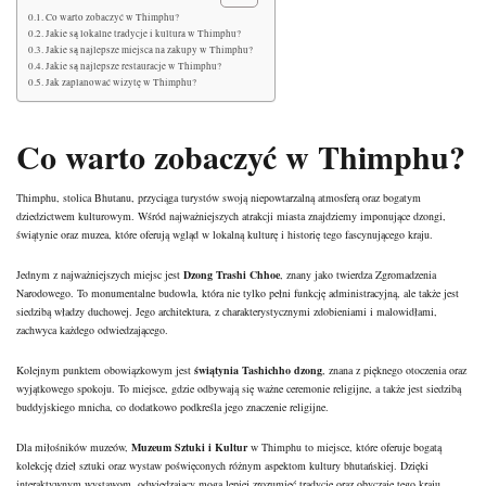
Co warto zobaczyć w Thimphu?
Jakie są lokalne tradycje i kultura w Thimphu?
Jakie są najlepsze miejsca na zakupy w Thimphu?
Jakie są najlepsze restauracje w Thimphu?
Jak zaplanować wizytę w Thimphu?
Co warto zobaczyć w Thimphu?
Thimphu, stolica Bhutanu, przyciąga turystów swoją niepowtarzalną atmosferą oraz bogatym
dziedzictwem kulturowym. Wśród najważniejszych atrakcji miasta znajdziemy imponujące dzongi,
świątynie oraz muzea, które oferują wgląd w lokalną kulturę i historię tego fascynującego kraju.
Jednym z najważniejszych miejsc jest
Dzong Trashi Chhoe
, znany jako twierdza Zgromadzenia
Narodowego. To monumentalne budowla, która nie tylko pełni funkcję administracyjną, ale także jest
siedzibą władzy duchowej. Jego architektura, z charakterystycznymi zdobieniami i malowidłami,
zachwyca każdego odwiedzającego.
Kolejnym punktem obowiązkowym jest
świątynia Tashichho dzong
, znana z pięknego otoczenia oraz
wyjątkowego spokoju. To miejsce, gdzie odbywają się ważne ceremonie religijne, a także jest siedzibą
buddyjskiego mnicha, co dodatkowo podkreśla jego znaczenie religijne.
Dla miłośników muzeów,
Muzeum Sztuki i Kultur
w Thimphu to miejsce, które oferuje bogatą
kolekcję dzieł sztuki oraz wystaw poświęconych różnym aspektom kultury bhutańskiej. Dzięki
interaktywnym wystawom, odwiedzający mogą lepiej zrozumieć tradycje oraz obyczaje tego kraju.