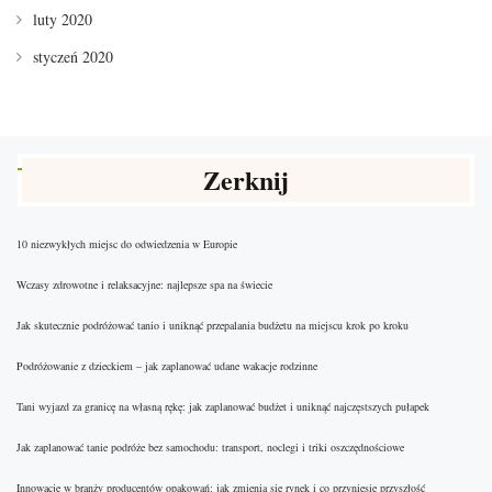
luty 2020
styczeń 2020
Zerknij
10 niezwykłych miejsc do odwiedzenia w Europie
Wczasy zdrowotne i relaksacyjne: najlepsze spa na świecie
Jak skutecznie podróżować tanio i uniknąć przepalania budżetu na miejscu krok po kroku
Podróżowanie z dzieckiem – jak zaplanować udane wakacje rodzinne
Tani wyjazd za granicę na własną rękę: jak zaplanować budżet i uniknąć najczęstszych pułapek
Jak zaplanować tanie podróże bez samochodu: transport, noclegi i triki oszczędnościowe
Innowacje w branży producentów opakowań: jak zmienia się rynek i co przyniesie przyszłość