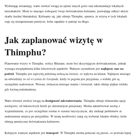
Wybierając restaurację, warto zwrócić uwagę na opinie innych gości oraz rekomendacje lokalnych
mieszkańców. Może to znacząco wzbogacić twoje doświadczenia kulinarne, pozwalając odkryć ukryte
skarby kuchni bhutańskiej. Kulinarny raj, jaki oferuje Thimphu, sprawia, że wizytą w tych lokalach
staje się niezapomniane przeżycie, które zapadnie w pamięć na długo.
Jak zaplanować wizytę w
Thimphu?
Planowanie wizyty w Thimphu, stolicy Bhutanu, może być ekscytującym doświadczeniem, jednak
wymaga uwzględnienia kilku kluczowych aspektów. Ważnym czynnikiem jest
najlepszy czas na
podróż
. Thimphu jest najwyżej położoną stolicą na świecie, co wpływa na klimat. Najlepsze miesiące
na odwiedziny to
od września do listopada
, kiedy to pogoda jest przyjemna, a widoki gór są
szczególnie malownicze. Wiosna, zwłaszcza miesiące marzec i kwiecień, także oferuje piękne widoki,
gdy kwitną rododendrony.
Warto również zwrócić uwagę na
dostępność zakwaterowania
. Thimphu oferuje różnorodne opcje
noclegowe, od luksusowych hoteli po skromniejsze pensjonaty. Można zarezerwować nocleg z
wyprzedzeniem, co jest szczególnie istotne w sezonie turystycznym, aby uniknąć problemów ze
znalezieniem miejsca po przyjeździe. W miarę możliwości staraj się wybierać lokalne obiekty, które
oferują autentyczne doświadczenia kulturowe.
Kolejnym ważnym aspektem jest
transport
. W Thimphu można poruszać się pieszo, co pozwala lepiej