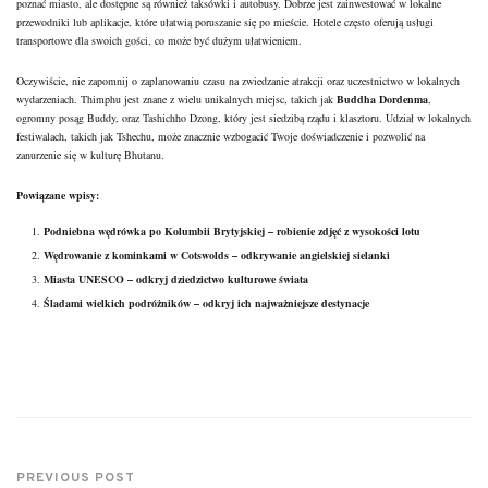
poznać miasto, ale dostępne są również taksówki i autobusy. Dobrze jest zainwestować w lokalne
przewodniki lub aplikacje, które ułatwią poruszanie się po mieście. Hotele często oferują usługi
transportowe dla swoich gości, co może być dużym ułatwieniem.
Oczywiście, nie zapomnij o zaplanowaniu czasu na zwiedzanie atrakcji oraz uczestnictwo w lokalnych
wydarzeniach. Thimphu jest znane z wielu unikalnych miejsc, takich jak
Buddha Dordenma
,
ogromny posąg Buddy, oraz Tashichho Dzong, który jest siedzibą rządu i klasztoru. Udział w lokalnych
festiwalach, takich jak Tshechu, może znacznie wzbogacić Twoje doświadczenie i pozwolić na
zanurzenie się w kulturę Bhutanu.
Powiązane wpisy:
Podniebna wędrówka po Kolumbii Brytyjskiej – robienie zdjęć z wysokości lotu
Wędrowanie z kominkami w Cotswolds – odkrywanie angielskiej sielanki
Miasta UNESCO – odkryj dziedzictwo kulturowe świata
Śladami wielkich podróżników – odkryj ich najważniejsze destynacje
PREVIOUS POST