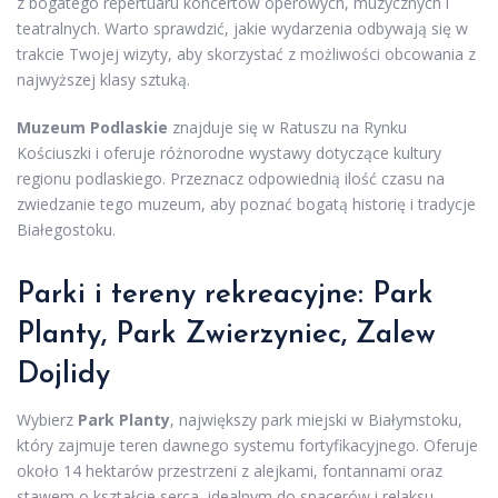
z bogatego repertuaru koncertów operowych, muzycznych i
teatralnych. Warto sprawdzić, jakie wydarzenia odbywają się w
trakcie Twojej wizyty, aby skorzystać z możliwości obcowania z
najwyższej klasy sztuką.
Muzeum Podlaskie
znajduje się w Ratuszu na Rynku
Kościuszki i oferuje różnorodne wystawy dotyczące kultury
regionu podlaskiego. Przeznacz odpowiednią ilość czasu na
zwiedzanie tego muzeum, aby poznać bogatą historię i tradycje
Białegostoku.
Parki i tereny rekreacyjne: Park
Planty, Park Zwierzyniec, Zalew
Dojlidy
Wybierz
Park Planty
, największy park miejski w Białymstoku,
który zajmuje teren dawnego systemu fortyfikacyjnego. Oferuje
około 14 hektarów przestrzeni z alejkami, fontannami oraz
stawem o kształcie serca, idealnym do spacerów i relaksu.