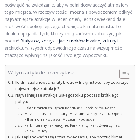
poświęcić na zwiedzanie, aby w pełni doświadczyć atmosfery
tego miejsca. W rzeczywistości, można z powodzeniem odkryć
najważniejsze atrakcje w jeden dzień, jednak weekend daje
możliwość spokojniejszego chłonięcia klimatu miasta. To
idealna opcja dla tych, którzy chcą zarówno zobaczyć, jak i
poczuć
Białystok, korzystając z uroków lokalnej kultury
i
architektury. Wybór odpowiedniego czasu na wizytę może
znacząco wpłynąć na jakość Twojego wypoczynku.
W tym artykule przeczytasz
Ile dni zaplanować na city break w Białymstoku, aby zobaczyć
najważniejsze atrakcje?
Najważniejsze atrakcje Białegostoku podczas krótkiego
pobytu
Pałac Branickich, Rynek Kościuszki i Kościół św. Rocha
Muzea i instytucje kultury: Muzeum Pamięci Sybiru, Opera i
Filharmonia Podlaska, Muzeum Podlaskie
Parki i tereny rekreacyjne: Park Planty, Park Zwierzyniec,
Zalew Dojlidy
Jak zaplanować trasę i czas zwiedzania, aby poczuć klimat