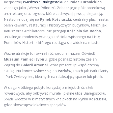
Rozpocznij
zwiedzanie Białegostoku
od
Pałacu Branickich
,
znanego jako „Wersal Północy”. Zobacz jego późnobarokową
architekturę oraz ogrody, które zachwycają swoją elegancją.
Następnie udaj się na
Rynek Kościuszki
, centralny plac miasta,
pełen kawiarni, restauracji i historycznych budynków, takich jak
Ratusz oraz Archikatedra. Nie przegap
Kościoła św. Rocha
,
unikalnego modernistycznego kościoła wpisanego na Listę
Pomników Historii, z którego rozciąga się widok na miasto.
Ważne atrakcje to również różnorodne muzea. Odwiedź
Muzeum Pamięci Sybiru
, gdzie poznasz historię zesłań.
Zajrzyj do
Galerii Arsenał
, która prezentuje współczesną
sztukę. Na koniec wybierz się do
Parków
, takich jak Park Planty
i Park Zwierzyniec, idealnych na relaksujący spacer lub piknik.
W ciągu krótkiego pobytu korzystaj z miejskich ścieżek
rowerowych, aby odkrywać murale i piękne ulice Białegostoku.
Spędź wieczór w klimatycznych knajpkach na Rynku Kościuszki,
gdzie skosztujesz lokalnych specjałów.