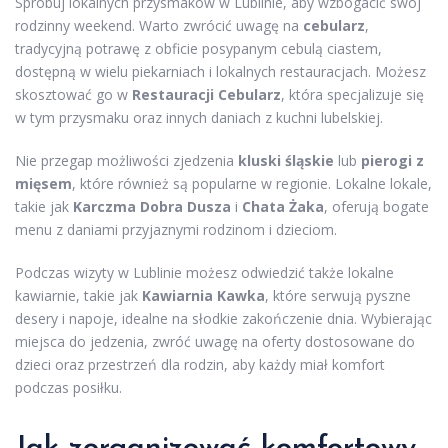
Spróbuj lokalnych przysmaków w Lublinie, aby wzbogacić swój
rodzinny weekend. Warto zwrócić uwagę na
cebularz
,
tradycyjną potrawę z obficie posypanym cebulą ciastem,
dostępną w wielu piekarniach i lokalnych restauracjach. Możesz
skosztować go w
Restauracji Cebularz
, która specjalizuje się
w tym przysmaku oraz innych daniach z kuchni lubelskiej.
Nie przegap możliwości zjedzenia
kluski śląskie
lub
pierogi z
mięsem
, które również są popularne w regionie. Lokalne lokale,
takie jak
Karczma Dobra Dusza
i
Chata Żaka
, oferują bogate
menu z daniami przyjaznymi rodzinom i dzieciom.
Podczas wizyty w Lublinie możesz odwiedzić także lokalne
kawiarnie, takie jak
Kawiarnia Kawka
, które serwują pyszne
desery i napoje, idealne na słodkie zakończenie dnia. Wybierając
miejsca do jedzenia, zwróć uwagę na oferty dostosowane do
dzieci oraz przestrzeń dla rodzin, aby każdy miał komfort
podczas posiłku.