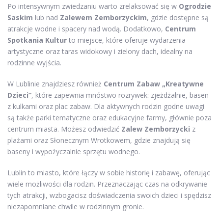
Po intensywnym zwiedzaniu warto zrelaksować się w
Ogrodzie
Saskim
lub nad
Zalewem Zemborzyckim
, gdzie dostępne są
atrakcje wodne i spacery nad wodą. Dodatkowo,
Centrum
Spotkania Kultur
to miejsce, które oferuje wydarzenia
artystyczne oraz taras widokowy i zielony dach, idealny na
rodzinne wyjścia.
W Lublinie znajdziesz również
Centrum Zabaw „Kreatywne
Dzieci”
, które zapewnia mnóstwo rozrywek: zjeżdżalnie, basen
z kulkami oraz plac zabaw. Dla aktywnych rodzin godne uwagi
są także parki tematyczne oraz edukacyjne farmy, głównie poza
centrum miasta. Możesz odwiedzić
Zalew Zemborzycki
z
plażami oraz Słonecznym Wrotkowem, gdzie znajdują się
baseny i wypożyczalnie sprzętu wodnego.
Lublin to miasto, które łączy w sobie historię i zabawę, oferując
wiele możliwości dla rodzin. Przeznaczając czas na odkrywanie
tych atrakcji, wzbogacisz doświadczenia swoich dzieci i spędzisz
niezapomniane chwile w rodzinnym gronie.