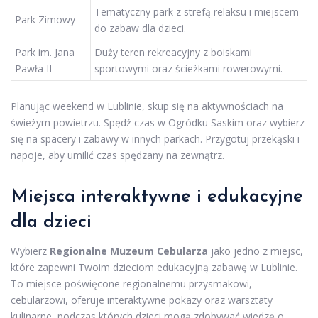
Tematyczny park z strefą relaksu i miejscem
Park Zimowy
do zabaw dla dzieci.
Park im. Jana
Duży teren rekreacyjny z boiskami
Pawła II
sportowymi oraz ścieżkami rowerowymi.
Planując weekend w Lublinie, skup się na aktywnościach na
świeżym powietrzu. Spędź czas w Ogródku Saskim oraz wybierz
się na spacery i zabawy w innych parkach. Przygotuj przekąski i
napoje, aby umilić czas spędzany na zewnątrz.
Miejsca interaktywne i edukacyjne
dla dzieci
Wybierz
Regionalne Muzeum Cebularza
jako jedno z miejsc,
które zapewni Twoim dzieciom edukacyjną zabawę w Lublinie.
To miejsce poświęcone regionalnemu przysmakowi,
cebularzowi, oferuje interaktywne pokazy oraz warsztaty
kulinarne, podczas których dzieci mogą zdobywać wiedzę o