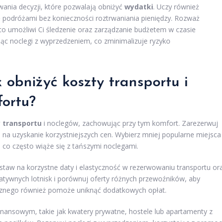
nia decyzji, które pozwalają obniżyć
wydatki
. Uczy również
ę podróżami bez konieczności roztrwaniania pieniędzy. Rozważ
co umożliwi Ci śledzenie oraz zarządzanie budżetem w czasie
ąc noclegi z wyprzedzeniem, co zminimalizuje ryzyko
 obniżyć koszty transportu i
ortu?
y transportu
i noclegów, zachowując przy tym komfort. Zarezerwuj
na uzyskanie korzystniejszych cen. Wybierz mniej popularne miejsca
 co często wiąże się z tańszymi noclegami.
staw na korzystne daty i elastyczność w rezerwowaniu transportu or
natywnych lotnisk i porównuj oferty różnych przewoźników, aby
cznego również pomoże uniknąć dodatkowych opłat.
ansowym, takie jak kwatery prywatne, hostele lub apartamenty z