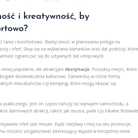
ość i kreatywność, by
ortowo?
ć tanio i komfortowo. Elastyczność w planowaniu polega na
i i ofert. Skup się na wybieraniu kierunków oraz dat podróży, któr
zamiast ograniczać się do sztywnych dat urlopowych.
mniej popularne, ale atrakcyjne
destynacje
. Poszukuj miejsc, które
ą bogate doświadczenia kulturowe. Zainwestuj w różne formy
okalnych mieszkańców czy kempingi, które mogą okazać się
tu publicznego. Jest on często tańszy niż wynajem samochodu, a
akże darmowych atrakcji, takich jak muzea, parki czy lokalne festiwale
wanie ofert last minute. Bądź cierpliwy i miej na oku promocje,
emu możesz zorganizować interesujący wyjazd w korzystnej cenie.