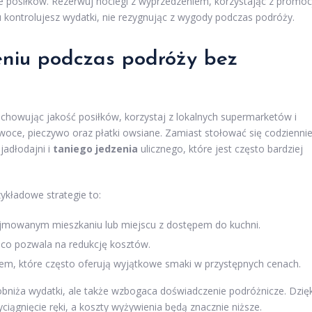
 posiłków. Rezerwuj noclegi z wyprzedzeniem, korzystając z promoc
 kontrolujesz wydatki, nie rezygnując z wygody podczas podróży.
niu podczas podróży bez
chowując jakość posiłków, korzystaj z lokalnych supermarketów i
owoce, pieczywo oraz płatki owsiane. Zamiast stołować się codzienni
jadłodajni i
taniego jedzenia
ulicznego, które jest często bardziej
ykładowe strategie to:
jmowanym mieszkaniu lub miejscu z dostępem do kuchni.
 co pozwala na redukcję kosztów.
niem, które często oferują wyjątkowe smaki w przystępnych cenach.
bniża wydatki, ale także wzbogaca doświadczenie podróżnicze. Dzięk
iągnięcie ręki, a koszty wyżywienia będą znacznie niższe.