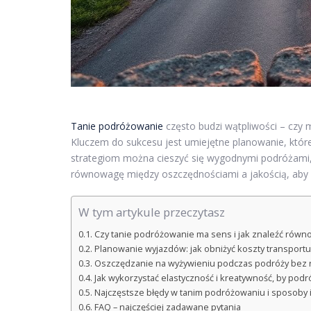
Tanie podróżowanie
często budzi wątpliwości – czy 
Kluczem do sukcesu jest umiejętne planowanie, któr
strategiom można cieszyć się wygodnymi podróżami, 
równowagę między oszczędnościami a jakością, aby ka
W tym artykule przeczytasz
Czy tanie podróżowanie ma sens i jak znaleźć rów
Planowanie wyjazdów: jak obniżyć koszty transportu
Oszczędzanie na wyżywieniu podczas podróży bez re
Jak wykorzystać elastyczność i kreatywność, by pod
Najczęstsze błędy w tanim podróżowaniu i sposoby i
FAQ – najczęściej zadawane pytania