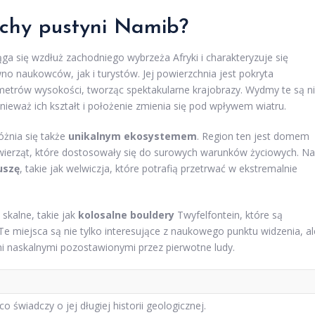
echy pustyni Namib?
ąga się wzdłuż zachodniego wybrzeża Afryki i charakteryzuje się
no naukowców, jak i turystów. Jej powierzchnia jest pokryta
 metrów wysokości, tworząc spektakularne krajobrazy. Wydmy te są n
nieważ ich kształt i położenie zmienia się pod wpływem wiatru.
óżnia się także
unikalnym ekosystemem
. Region ten jest domem
 zwierząt, które dostosowały się do surowych warunków życiowych. Na
uszę
, takie jak welwiczja, które potrafią przetrwać w ekstremalnie
skalne, takie jak
kolosalne bouldery
Twyfelfontein, które są
 miejsca są nie tylko interesujące z naukowego punktu widzenia, al
i naskalnymi pozostawionymi przez pierwotne ludy.
o świadczy o jej długiej historii geologicznej.