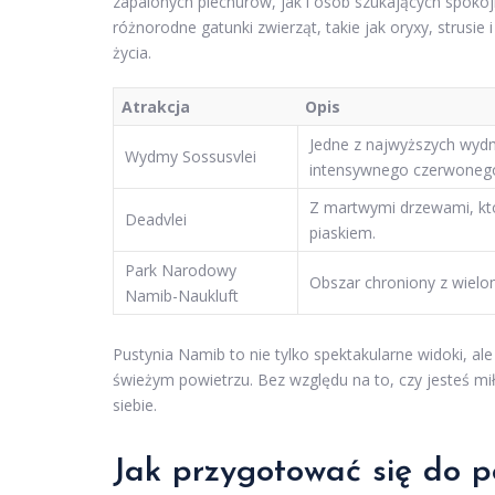
zapalonych piechurów, jak i osób szukających spoko
różnorodne gatunki zwierząt, takie jak oryxy, strusi
życia.
Atrakcja
Opis
Jedne z najwyższych wydm
Wydmy Sossusvlei
intensywnego czerwonego
Z martwymi drzewami, któ
Deadvlei
piaskiem.
Park Narodowy
Obszar chroniony z wielo
Namib-Naukluft
Pustynia Namib to nie tylko spektakularne widoki, a
świeżym powietrzu. Bez względu na to, czy jesteś miło
siebie.
Jak przygotować się do 