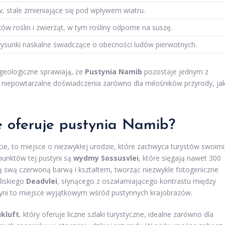
 stale zmieniające się pod wpływem wiatru.
ów roślin i zwierząt, w tym rośliny odporne na suszę.
rysunki naskalne świadczące o obecności ludów pierwotnych.
geologiczne sprawiają, że
Pustynia Namib
pozostaje jednym z
c niepowtarzalne doświadczenia zarówno dla miłośników przyrody, jak
ne oferuje pustynia Namib?
cie, to miejsce o niezwykłej urodzie, które zachwyca turystów swoimi
punktów tej pustyni są
wydmy Sossusvlei
, które sięgają nawet 300
 swą czerwoną barwą i kształtem, tworząc niezwykle fotogeniczne
liskiego
Deadvlei
, słynącego z oszałamiającego kontrastu między
yni to miejsce wyjątkowym wśród pustynnych krajobrazów.
kluft
, który oferuje liczne szlaki turystyczne, idealne zarówno dla