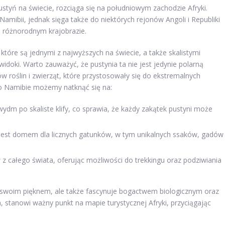
styń na świecie, rozciąga się na południowym zachodzie Afryki.
Namibii, jednak sięga także do niektórych rejonów Angoli i Republiki
o różnorodnym krajobrazie.
tóre są jednymi z najwyższych na świecie, a także skalistymi
widoki. Warto zauważyć, że pustynia ta nie jest jedynie polarną
w roślin i zwierząt, które przystosowały się do ekstremalnych
 Namibie możemy natknąć się na:
ydm po skaliste klify, co sprawia, że każdy zakątek pustyni może
st domem dla licznych gatunków, w tym unikalnych ssaków, gadów
 z całego świata, oferując możliwości do trekkingu oraz podziwiania
a swoim pięknem, ale także fascynuje bogactwem biologicznym oraz
stanowi ważny punkt na mapie turystycznej Afryki, przyciągając