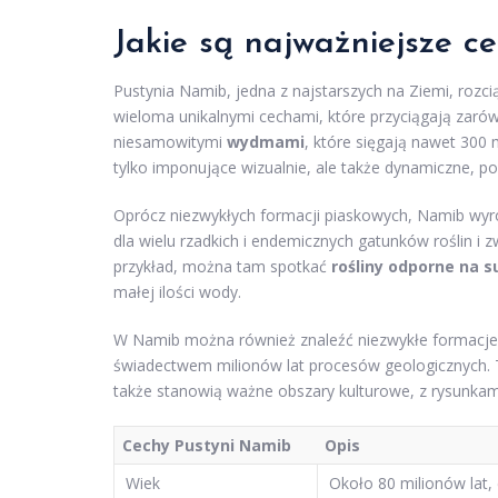
Jakie są najważniejsze c
Pustynia Namib, jedna z najstarszych na Ziemi, rozci
wieloma unikalnymi cechami, które przyciągają zarów
niesamowitymi
wydmami
, które sięgają nawet 300
tylko imponujące wizualnie, ale także dynamiczne, po
Oprócz niezwykłych formacji piaskowych, Namib wyr
dla wielu rzadkich i endemicznych gatunków roślin i
przykład, można tam spotkać
rośliny odporne na s
małej ilości wody.
W Namib można również znaleźć niezwykłe formacje 
świadectwem milionów lat procesów geologicznych. Te
także stanowią ważne obszary kulturowe, z rysunkam
Cechy Pustyni Namib
Opis
Wiek
Około 80 milionów lat, c