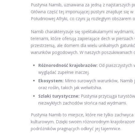
Pustynia Namib, uznawana za jedną z najstarszych pu
Główna część tej imponującej pustyni znajduje się w 
Południowej Afryki, co czyni ją rozległym obszarem 
Namib charakteryzuje się spektakularnymi wydmami, k
terenami, które oferują zapierające dech w piersiach 
przestrzenią, ale domem dla wielu unikalnych gatunkó
warunków pogodowych. W naszych poszukiwaniach o
Różnorodność krajobrazów:
Od piaszczystych w
wyglądać zupełnie inaczej.
Ekosystem:
Mimo surowych warunków, Namib je
oraz roślin, takich jak welwitshia.
Szlaki turystyczne:
Pustynia przyciąga turystów
niezwykłych zachodów słońca nad wydmami.
Pustynia Namib to miejsce, które nie tylko zachwyc
kulturowym. Dzięki swoim różnorodnym krajobrazom, 
podróżników pragnących odkryć jej tajemnice.