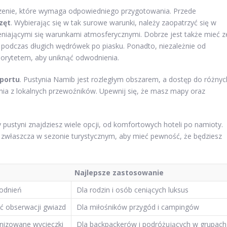
zenie, które wymaga odpowiedniego przygotowania. Przede
zęt
. Wybierając się w tak surowe warunki, należy zaopatrzyć się w
niającymi się warunkami atmosferycznymi. Dobrze jest także mieć z
podczas długich wędrówek po piasku. Ponadto, niezależnie od
orytetem, aby uniknąć odwodnienia.
portu
. Pustynia Namib jest rozległym obszarem, a dostęp do różnyc
nia z lokalnych przewoźników. Upewnij się, że masz mapy oraz
y pustyni znajdziesz wiele opcji, od komfortowych hoteli po namioty.
 zwłaszcza w sezonie turystycznym, aby mieć pewność, że będziesz
Najlepsze zastosowanie
odnień
Dla rodzin i osób ceniących luksus
ść obserwacji gwiazd
Dla miłośników przygód i campingów
nizowane wycieczki
Dla backpackerów i podróżujących w grupach