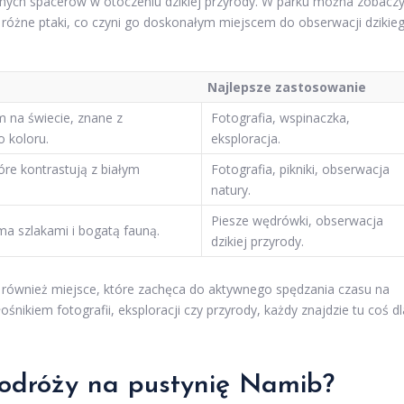
jnych spacerów w otoczeniu dzikiej przyrody. W parku można zobacz
e i różne ptaki, co czyni go doskonałym miejscem do obserwacji dzikie
Najlepsze zastosowanie
 na świecie, znane z
Fotografia, wspinaczka,
 koloru.
eksploracja.
re kontrastują z białym
Fotografia, pikniki, obserwacja
natury.
Piesze wędrówki, obserwacja
ma szlakami i bogatą fauną.
dzikiej przyrody.
le również miejsce, które zachęca do aktywnego spędzania czasu na
śnikiem fotografii, eksploracji czy przyrody, każdy znajdzie tu coś dl
podróży na pustynię Namib?