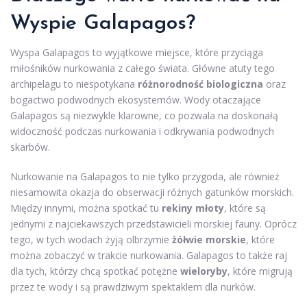
Wyspie Galapagos?
Wyspa Galapagos to wyjątkowe miejsce, które przyciąga
miłośników nurkowania z całego świata. Główne atuty tego
archipelagu to niespotykana
różnorodność biologiczna
oraz
bogactwo podwodnych ekosystemów. Wody otaczające
Galapagos są niezwykle klarowne, co pozwala na doskonałą
widoczność podczas nurkowania i odkrywania podwodnych
skarbów.
Nurkowanie na Galapagos to nie tylko przygoda, ale również
niesamowita okazja do obserwacji różnych gatunków morskich.
Między innymi, można spotkać tu
rekiny młoty
, które są
jednymi z najciekawszych przedstawicieli morskiej fauny. Oprócz
tego, w tych wodach żyją olbrzymie
żółwie morskie
, które
można zobaczyć w trakcie nurkowania. Galapagos to także raj
dla tych, którzy chcą spotkać potężne
wieloryby
, które migrują
przez te wody i są prawdziwym spektaklem dla nurków.