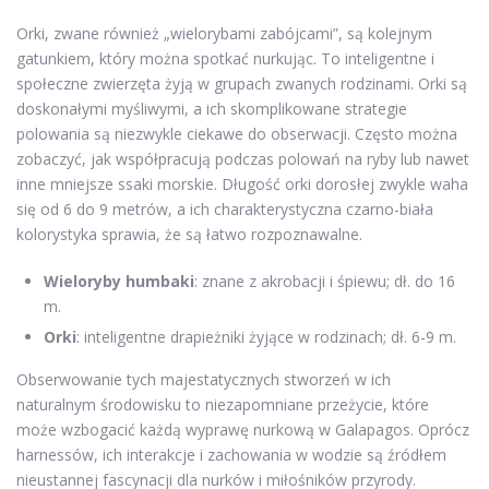
Orki, zwane również „wielorybami zabójcami”, są kolejnym
gatunkiem, który można spotkać nurkując. To inteligentne i
społeczne zwierzęta żyją w grupach zwanych rodzinami. Orki są
doskonałymi myśliwymi, a ich skomplikowane strategie
polowania są niezwykle ciekawe do obserwacji. Często można
zobaczyć, jak współpracują podczas polowań na ryby lub nawet
inne mniejsze ssaki morskie. Długość orki dorosłej zwykle waha
się od 6 do 9 metrów, a ich charakterystyczna czarno-biała
kolorystyka sprawia, że są łatwo rozpoznawalne.
Wieloryby humbaki
: znane z akrobacji i śpiewu; dł. do 16
m.
Orki
: inteligentne drapieżniki żyjące w rodzinach; dł. 6-9 m.
Obserwowanie tych majestatycznych stworzeń w ich
naturalnym środowisku to niezapomniane przeżycie, które
może wzbogacić każdą wyprawę nurkową w Galapagos. Oprócz
harnessów, ich interakcje i zachowania w wodzie są źródłem
nieustannej fascynacji dla nurków i miłośników przyrody.