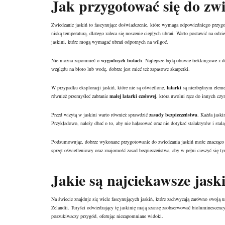
Jak przygotować się do zw
Zwiedzanie jaskiń to fascynujące doświadczenie, które wymaga odpowiedniego przyg
niską temperaturą, dlatego zaleca się noszenie ciepłych ubrań. Warto postawić na od
jaskini, które mogą wymagać ubrań odpornych na wilgoć.
Nie można zapomnieć o
wygodnych butach
. Najlepsze będą obuwie trekkingowe z 
względu na błoto lub wodę, dobrze jest mieć też zapasowe skarpetki.
W przypadku eksploracji jaskiń, które nie są oświetlone,
latarki
są niezbędnym elemen
również przemyśleć zabranie
małej latarki czołowej
, która uwolni ręce do innych czy
Przed wizytą w jaskini warto również sprawdzić
zasady bezpieczeństwa
. Każda jaski
Przykładowo, należy dbać o to, aby nie hałasować oraz nie dotykać stalaktytów i stala
Podsumowując, dobrze wykonane przygotowanie do zwiedzania jaskiń może znacząco 
sprzęt oświetleniowy oraz znajomość zasad bezpieczeństwa, aby w pełni cieszyć się 
Jakie są najciekawsze jaski
Na świecie znajduje się wiele fascynujących jaskiń, które zachwycają zarówno swoją 
Zelandii. Turyści odwiedzający tę jaskinię mają szansę zaobserwować bioluminescency
poszukiwaczy przygód, oferując niezapomniane widoki.