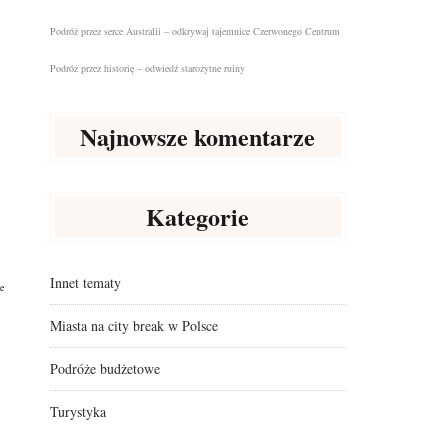
Podróż przez serce Australii – odkrywaj tajemnice Czerwonego Centrum
Podróż przez historię – odwiedź starożytne ruiny
Najnowsze komentarze
Kategorie
Innet tematy
e
Miasta na city break w Polsce
Podróże budżetowe
Turystyka