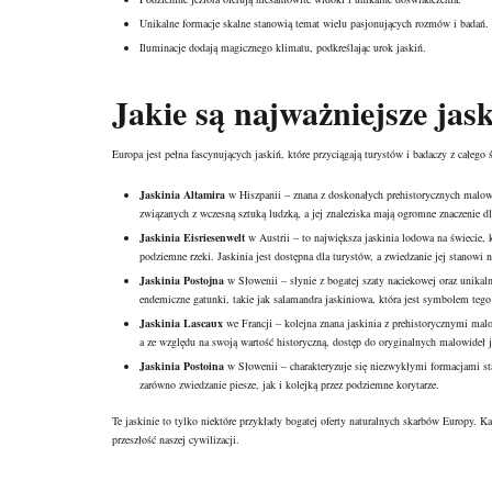
Unikalne formacje skalne stanowią temat wielu pasjonujących rozmów i badań.
Iluminacje dodają magicznego klimatu, podkreślając urok jaskiń.
Jakie są najważniejsze jas
Europa jest pełna fascynujących jaskiń, które przyciągają turystów i badaczy z całego 
Jaskinia Altamira
w Hiszpanii – znana z doskonałych prehistorycznych malowid
związanych z wczesną sztuką ludzką, a jej znaleziska mają ogromne znaczenie dl
Jaskinia Eisriesenwelt
w Austrii – to największa jaskinia lodowa na świecie
podziemne rzeki. Jaskinia jest dostępna dla turystów, a zwiedzanie jej stanowi 
Jaskinia Postojna
w Słowenii – słynie z bogatej szaty naciekowej oraz unikal
endemiczne gatunki, takie jak salamandra jaskiniowa, która jest symbolem tego
Jaskinia Lascaux
we Francji – kolejna znana jaskinia z prehistorycznymi malo
a ze względu na swoją wartość historyczną, dostęp do oryginalnych malowideł j
Jaskinia Postoina
w Słowenii – charakteryzuje się niezwykłymi formacjami stal
zarówno zwiedzanie piesze, jak i kolejką przez podziemne korytarze.
Te jaskinie to tylko niektóre przykłady bogatej oferty naturalnych skarbów Europy. Ka
przeszłość naszej cywilizacji.