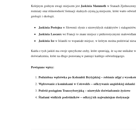
Kolejnym godnym uwagi miejscem jest
Jaskinia Mammoth
w Stanach Zjednoczonych
rozmiary oraz różnorodność formacji skalnych czynią ją miejscem, które warto odwied
geologii i ekologii.
Jaskinia Postojna
w Słowenii słynie z niezwykłych stalaktytów i stalagmitów,
Jaskinia Lascaux
we Francji to znane miejsce z prehistorycznymi malowidłami
Jaskinia Ice
w Islandii to wspaniałe miejsce, w którym można podziwiać niesam
Każda z tych jaskiń ma swoje specyficzne cechy, które sprawiają, że są one unikalne w
doświadczenia, które na długo pozostaną w pamięci każdego odwiedzającego.
Powiązane wpisy:
Podniebna wędrówka po Kolumbii Brytyjskiej – robienie zdjęć z wysokośc
Wędrowanie z kominkami w Cotswolds – odkrywanie angielskiej sielanki
Podróż pociągiem Transsyberyjską – niezwykłe doświadczenie życiowe
Śladami wielkich podróżników – odkryj ich najważniejsze destynacje