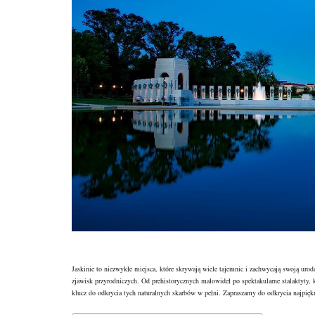
Jaskinie to niezwykłe miejsca, które skrywają wiele tajemnic i zachwycają swoją urod
zjawisk przyrodniczych. Od prehistorycznych malowideł po spektakularne stalaktyty, k
klucz do odkrycia tych naturalnych skarbów w pełni. Zapraszamy do odkrycia najpiękn