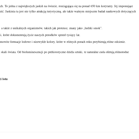
. To jedna z największych jaskiń na świecie, rozciągająca się na ponad 650 km korytarzy. Jej imponujące
zić. Jaskinia ta jest nie tylko atrakcją turystyczną, ale także ważnym miejscem badań naukowych dotyczących
 a także z unikalnych organizmów, takich jak proteusz, znany jako „ludzki smok”.
, które dokumentują życie naszych przodków sprzed tysięcy lat.
owite formacje lodowe i niezwykłe kolory, które w różnych porach roku przybierają różne odcienie.
 skali świata. Od bioluminescencji po prehistoryczne dzieła sztuki, te naturalne cuda oferują różnorodne
i lotu