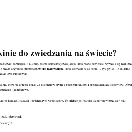
kinie do zwiedzania na świecie?
lowniczymi formacjami i historią. Wśród najpiękniejszych jaskiń, które warto odwiedzić, wyróżnia się
Jaskinia
ale przede wszystkim
prehistorycznymi malowidłami
, które datowane są na około 17 tysięcy lat. Te unikalne
icznym oraz kulturowym.
skinia, która ma długość ponad 24 kilometrów, słynie z podziemnych rzek i spektakularnych stalaktytów. Oferuj
ezpiecznie i komfortowo.
mich formacji skalnych i podziemnych wodospadów. To miejsce jest otwarte dla turystów przez cały rok i
sztuki pierwotnej.
odziemnych.