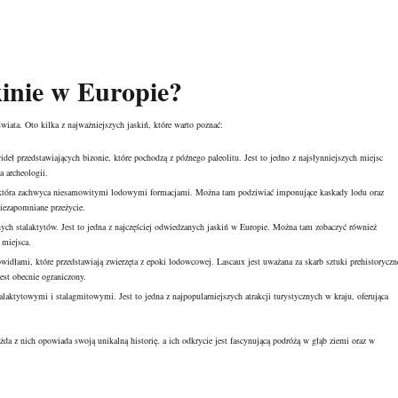
kinie w Europie?
świata. Oto kilka z najważniejszych jaskiń, które warto poznać:
eł przedstawiających bizonie, które pochodzą z późnego paleolitu. Jest to jedno z najsłynniejszych miejsc
a archeologii.
, która zachwyca niesamowitymi lodowymi formacjami. Można tam podziwiać imponujące kaskady lodu oraz
niezapomniane przeżycie.
nych stalaktytów. Jest to jedna z najczęściej odwiedzanych jaskiń w Europie. Można tam zobaczyć również
 miejsca.
widłami, które przedstawiają zwierzęta z epoki lodowcowej. Lascaux jest uważana za skarb sztuki prehistoryczn
est obecnie ograniczony.
aktytowymi i stalagmitowymi. Jest to jedna z najpopularniejszych atrakcji turystycznych w kraju, oferująca
żda z nich opowiada swoją unikalną historię, a ich odkrycie jest fascynującą podróżą w głąb ziemi oraz w