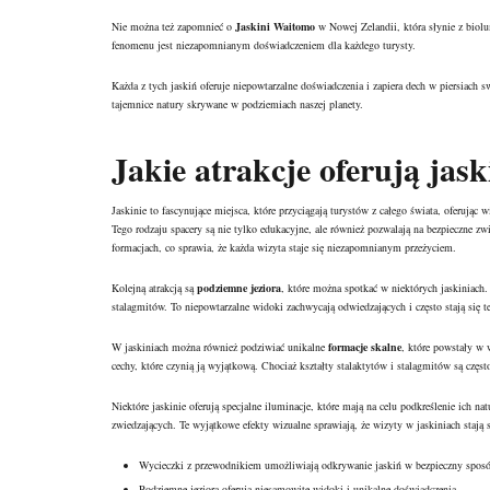
Nie można też zapomnieć o
Jaskini Waitomo
w Nowej Zelandii, która słynie z biol
fenomenu jest niezapomnianym doświadczeniem dla każdego turysty.
Każda z tych jaskiń oferuje niepowtarzalne doświadczenia i zapiera dech w piersiach
tajemnice natury skrywane w podziemiach naszej planety.
Jakie atrakcje oferują jask
Jaskinie to fascynujące miejsca, które przyciągają turystów z całego świata, oferując
Tego rodzaju spacery są nie tylko edukacyjne, ale również pozwalają na bezpieczne zwi
formacjach, co sprawia, że każda wizyta staje się niezapomnianym przeżyciem.
Kolejną atrakcją są
podziemne jeziora
, które można spotkać w niektórych jaskiniach
stalagmitów. To niepowtarzalne widoki zachwycają odwiedzających i często stają się 
W jaskiniach można również podziwiać unikalne
formacje skalne
, które powstały w 
cechy, które czynią ją wyjątkową. Chociaż kształty stalaktytów i stalagmitów są częst
Niektóre jaskinie oferują specjalne iluminacje, które mają na celu podkreślenie ich 
zwiedzających. Te wyjątkowe efekty wizualne sprawiają, że wizyty w jaskiniach staj
Wycieczki z przewodnikiem umożliwiają odkrywanie jaskiń w bezpieczny spos
Podziemne jeziora oferują niesamowite widoki i unikalne doświadczenia.