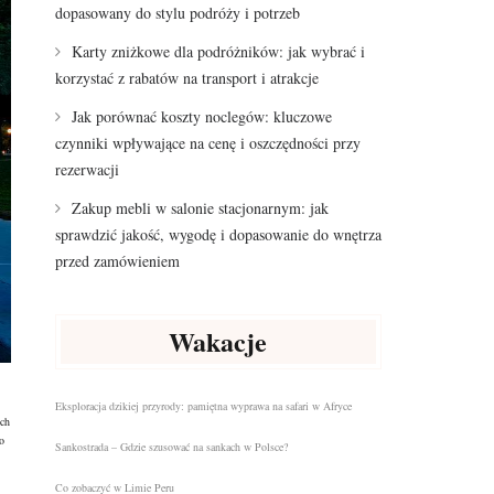
dopasowany do stylu podróży i potrzeb
Karty zniżkowe dla podróżników: jak wybrać i
korzystać z rabatów na transport i atrakcje
Jak porównać koszty noclegów: kluczowe
czynniki wpływające na cenę i oszczędności przy
rezerwacji
Zakup mebli w salonie stacjonarnym: jak
sprawdzić jakość, wygodę i dopasowanie do wnętrza
przed zamówieniem
Wakacje
Eksploracja dzikiej przyrody: pamiętna wyprawa na safari w Afryce
ych
o
Sankostrada – Gdzie szusować na sankach w Polsce?
Co zobaczyć w Limie Peru