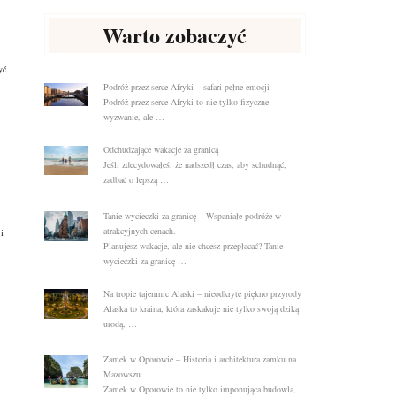
Warto zobaczyć
yć
Podróż przez serce Afryki – safari pełne emocji
Podróż przez serce Afryki to nie tylko fizyczne
wyzwanie, ale …
Odchudzające wakacje za granicą
Jeśli zdecydowałeś, że nadszedł czas, aby schudnąć,
zadbać o lepszą …
Tanie wycieczki za granicę – Wspaniałe podróże w
atrakcyjnych cenach.
i
Planujesz wakacje, ale nie chcesz przepłacać? Tanie
wycieczki za granicę …
Na tropie tajemnic Alaski – nieodkryte piękno przyrody
Alaska to kraina, która zaskakuje nie tylko swoją dziką
urodą, …
Zamek w Oporowie – Historia i architektura zamku na
Mazowszu.
Zamek w Oporowie to nie tylko imponująca budowla,