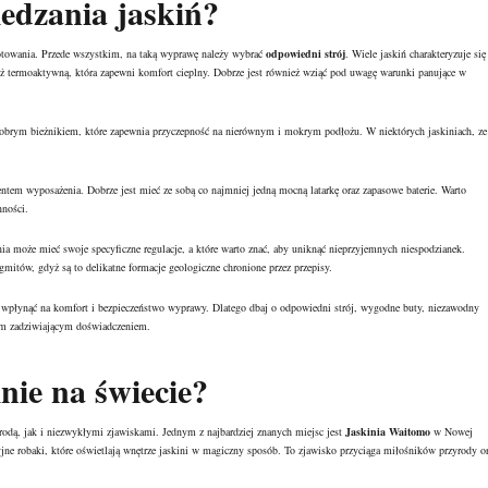
iedzania jaskiń?
otowania. Przede wszystkim, na taką wyprawę należy wybrać
odpowiedni strój
. Wiele jaskiń charakteryzuje się
zież termoaktywną, która zapewni komfort cieplny. Dobrze jest również wziąć pod uwagę warunki panujące w
dobrym bieżnikiem, które zapewnia przyczepność na nierównym i mokrym podłożu. W niektórych jaskiniach, ze
tem wyposażenia. Dobrze jest mieć ze sobą co najmniej jedną mocną latarkę oraz zapasowe baterie. Warto
nności.
nia może mieć swoje specyficzne regulacje, a które warto znać, aby uniknąć nieprzyjemnych niespodzianek.
gmitów, gdyż są to delikatne formacje geologiczne chronione przez przepisy.
wpłynąć na komfort i bezpieczeństwo wyprawy. Dlatego dbaj o odpowiedni strój, wygodne buty, niezawodny
tym zadziwiającym doświadczeniem.
nie na świecie?
urodą, jak i niezwykłymi zjawiskami. Jednym z najbardziej znanych miejsc jest
Jaskinia Waitomo
w Nowej
jne robaki, które oświetlają wnętrze jaskini w magiczny sposób. To zjawisko przyciąga miłośników przyrody o