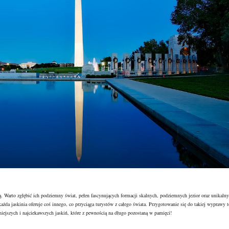
ą. Warto zgłębić ich podziemny świat, pełen fascynujących formacji skalnych, podziemnych jezior oraz unikaln
ażda jaskinia oferuje coś innego, co przyciąga turystów z całego świata. Przygotowanie się do takiej wyprawy t
iejszych i najciekawszych jaskiń, które z pewnością na długo pozostaną w pamięci!