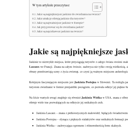
W tym artykule przeczytasz
Jakie są najpiękniejsze jaskinie do zwiedzania na świecie?
Jakie atrakcje oferują jaskinie dla turystów?
Jakie są najważniejsze jaskinie w Europie?
Jak przygotować się do zwiedzania jaskiń?
Jakie są najciekawsze jaskinie na świecie?
Jakie są najpiękniejsze jas
Jaskinie to niezwykłe miejsca, które przyciągają turystów z całego świata swoimi ma
Lascaux
we Francji. Znana na całym świecie, zachwyca nie tylko swoją wielkością, 
obrazy przedstawiają sceny z życia zwierząt, co czyni ją ważnym miejscem archeolog
Kolejnym fascynującym miejscem jest
Jaskinia Postojna
w Słowenii. Ta rozległa ja
turystom zwiedzanie w formie przejażdżki pociągiem, co pozwala odkryć jej piękno b
Na liście wartych uwagi znajduje się również
Jaskinia Wielka
w USA, znana z olbrzy
oferuje wiele tras pozwalających na odkrycie jej unikalnych cech.
Jaskinia Lascaux – znana z prehistorycznych malowideł, będących świadectwem 
Jaskinia Postojna – słynąca z pięknych stalaktytów oraz unikalnych formacji p
Jaskinia Wielka – zachwycająca ogromem i różnorodnością form skalnych.