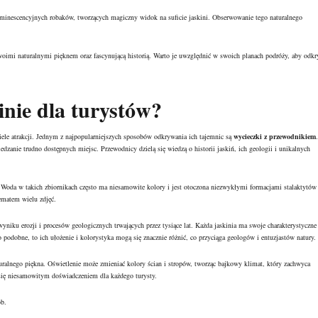
uminescencyjnych robaków, tworzących magiczny widok na suficie jaskini. Obserwowanie tego naturalnego
 swoimi naturalnymi pięknem oraz fascynującą historią. Warto je uwzględnić w swoich planach podróży, aby odkr
inie dla turystów?
 wiele atrakcji. Jednym z najpopularniejszych sposobów odkrywania ich tajemnic są
wycieczki z przewodnikiem
.
edzanie trudno dostępnych miejsc. Przewodnicy dzielą się wiedzą o historii jaskiń, ich geologii i unikalnych
. Woda w takich zbiornikach często ma niesamowite kolory i jest otoczona niezwykłymi formacjami stalaktytów 
tematem wielu zdjęć.
wyniku erozji i procesów geologicznych trwających przez tysiące lat. Każda jaskinia ma swoje charakterystyczne
o podobne, to ich ułożenie i kolorystyka mogą się znacznie różnić, co przyciąga geologów i entuzjastów natury.
naturalnego piękna. Oświetlenie może zmieniać kolory ścian i stropów, tworząc bajkowy klimat, który zachwyca
ą się niesamowitym doświadczeniem dla każdego turysty.
ób.