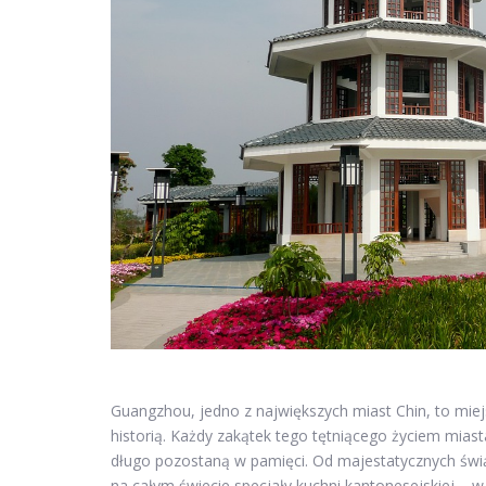
Guangzhou, jedno z największych miast Chin, to miej
historią. Każdy zakątek tego tętniącego życiem miast
długo pozostaną w pamięci. Od majestatycznych świąt
na całym świecie specjały kuchni kantonesejskiej – w