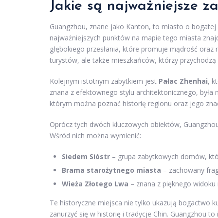
Jakie są najważniejsze z
Guangzhou, znane jako Kanton, to miasto o bogatej h
najważniejszych punktów na mapie tego miasta znaj
głębokiego przesłania, które promuje mądrość oraz mo
turystów, ale także mieszkańców, którzy przychodzą s
Kolejnym istotnym zabytkiem jest
Pałac Zhenhai
, k
znana z efektownego stylu architektonicznego, była 
którym można poznać historię regionu oraz jego znac
Oprócz tych dwóch kluczowych obiektów, Guangzhou 
Wśród nich można wymienić:
Siedem Sióstr
– grupa zabytkowych domów, któr
Brama starożytnego miasta
– zachowany frag
Wieża Złotego Lwa
– znana z pięknego widoku n
Te historyczne miejsca nie tylko ukazują bogactwo ku
zanurzyć się w historię i tradycje Chin. Guangzhou 