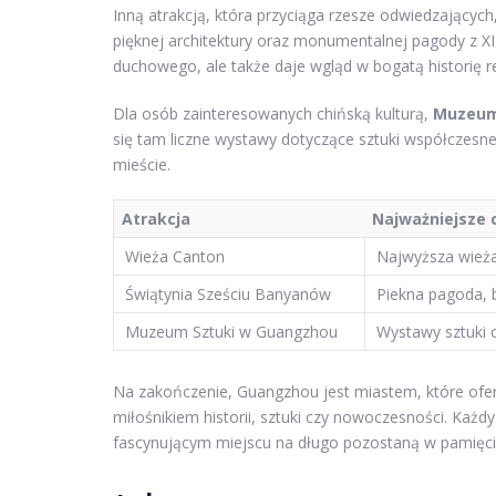
Inną atrakcją, która przyciąga rzesze odwiedzających
pięknej architektury oraz monumentalnej pagody z XII
duchowego, ale także daje wgląd w bogatą historię rel
Dla osób zainteresowanych chińską kulturą,
Muzeum
się tam liczne wystawy dotyczące sztuki współczesne
mieście.
Atrakcja
Najważniejsze 
Wieża Canton
Najwyższa wież
Świątynia Sześciu Banyanów
Piekna pagoda, b
Muzeum Sztuki w Guangzhou
Wystawy sztuki c
Na zakończenie, Guangzhou jest miastem, które oferu
miłośnikiem historii, sztuki czy nowoczesności. Każd
fascynującym miejscu na długo pozostaną w pamięci