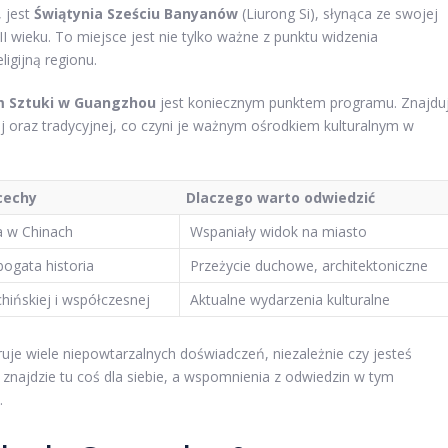
, jest
Świątynia Sześciu Banyanów
(Liurong Si), słynąca ze swojej
I wieku. To miejsce jest nie tylko ważne z punktu widzenia
igijną regionu.
 Sztuki w Guangzhou
jest koniecznym punktem programu. Znajdu
j oraz tradycyjnej, co czyni je ważnym ośrodkiem kulturalnym w
cechy
Dlaczego warto odwiedzić
a w Chinach
Wspaniały widok na miasto
ogata historia
Przeżycie duchowe, architektoniczne
hińskiej i współczesnej
Aktualne wydarzenia kulturalne
je wiele niepowtarzalnych doświadczeń, niezależnie czy jesteś
y znajdzie tu coś dla siebie, a wspomnienia z odwiedzin w tym
.