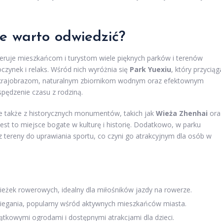
one warto odwiedzić?
feruje mieszkańcom i turystom wiele pięknych parków i terenów
czynek i relaks. Wśród nich wyróżnia się
Park Yuexiu
, który przyciąg
 krajobrazom, naturalnym zbiornikom wodnym oraz efektownym
spędzenie czasu z rodziną.
 ale także z historycznych monumentów, takich jak
Wieża Zhenhai
ora
 jest to miejsce bogate w kulturę i historię. Dodatkowo, w parku
az tereny do uprawiania sportu, co czyni go atrakcyjnym dla osób w
ścieżek rowerowych, idealny dla miłośników jazdy na rowerze.
biegania, popularny wśród aktywnych mieszkańców miasta.
ątkowymi ogrodami i dostępnymi atrakcjami dla dzieci.