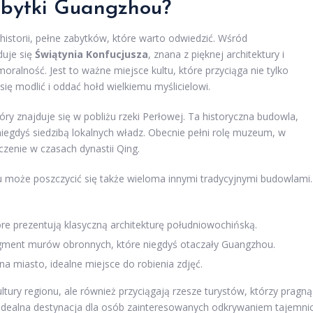
abytki Guangzhou?
istorii, pełne zabytków, które warto odwiedzić. Wśród
duje się
Świątynia Konfucjusza
, znana z pięknej architektury i
ralność. Jest to ważne miejsce kultu, które przyciąga nie tylko
ię modlić i oddać hołd wielkiemu myślicielowi.
tóry znajduje się w pobliżu rzeki Perłowej. Ta historyczna budowla,
niegdyś siedzibą lokalnych władz. Obecnie pełni rolę muzeum, w
zenie w czasach dynastii Qing.
może poszczycić się także wieloma innymi tradycyjnymi budowlami.
e prezentują klasyczną architekturę południowochińską.
ment murów obronnych, które niegdyś otaczały Guangzhou.
a miasto, idealne miejsce do robienia zdjęć.
ltury regionu, ale również przyciągają rzesze turystów, którzy pragną
to idealna destynacja dla osób zainteresowanych odkrywaniem tajemni