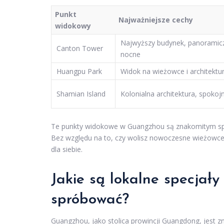
Punkt
Najważniejsze cechy
widokowy
Najwyższy budynek, panoramicz
Canton Tower
nocne
Huangpu Park
Widok na wieżowce i architekturę
Shamian Island
Kolonialna architektura, spoko
Te punkty widokowe w Guangzhou są znakomitym spo
Bez względu na to, czy wolisz nowoczesne wieżowce,
dla siebie.
Jakie są lokalne specjały
spróbować?
Guangzhou, jako stolica prowincji Guangdong, jest z