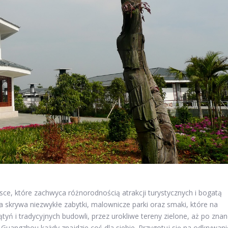
sce, które zachwyca różnorodnością atrakcji turystycznych i bogatą
a skrywa niezwykłe zabytki, malownicze parki oraz smaki, które na
yń i tradycyjnych budowli, przez urokliwe tereny zielone, aż po zna
 Guangzhou każdy znajdzie coś dla siebie. Przygotuj się na odkrywani