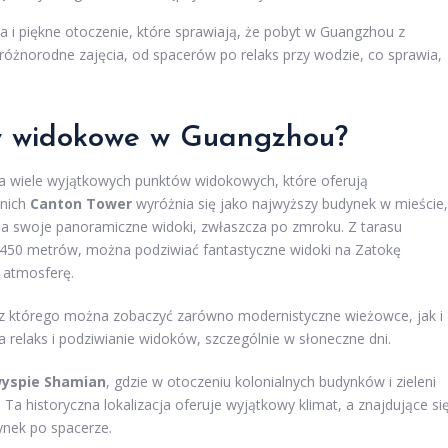
 i piękne otoczenie, które sprawiają, że pobyt w Guangzhou z
różnorodne zajęcia, od spacerów po relaks przy wodzie, co sprawia,
ty widokowe w Guangzhou?
ma wiele wyjątkowych punktów widokowych, które oferują
 nich
Canton Tower
wyróżnia się jako najwyższy budynek w mieście,
na swoje panoramiczne widoki, zwłaszcza po zmroku. Z tarasu
 450 metrów, można podziwiać fantastyczne widoki na Zatokę
ą atmosferę.
 z którego można zobaczyć zarówno modernistyczne wieżowce, jak i
na relaks i podziwianie widoków, szczególnie w słoneczne dni.
yspie Shamian
, gdzie w otoczeniu kolonialnych budynków i zieleni
a historyczna lokalizacja oferuje wyjątkowy klimat, a znajdujące si
ynek po spacerze.