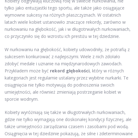
Kobiety odgrywają kluczową rolę w świecie nurkowania, nie
tylko jako entuzjastki tego sportu, ale także jako osiągające
wymowne sukcesy na różnych płaszczyznach. W ostatnich
latach wiele kobiet ustanowiło znaczące rekordy, zarówno w
nurkowaniu na głębokość, jak i w długotrwałych nurkowaniach,
co przyczyniło się do wzrostu ich prestiżu w tej dziedzinie.
W nurkowaniu na głębokość, kobiety udowodniły, że potrafią z
sukcesem konkurować z najlepszymi. Wiele z nich zdołało
zdobyć medale i uznanie na międzynarodowych zawodach.
Przykładem może być
rekord głębokości
, który w różnych
kategoriach jest regularnie ustalany przez wybitne nurkarki. Te
osiągnięcia nie tylko motywują do podnoszenia swoich
umiejętności, ale również zmieniają postrzeganie kobiet w
sporcie wodnym.
Kobiety wyróżniają się także w długotrwałych nurkowaniach,
gdzie nie tylko wymagają one doskonałej kondycji fizycznej, ale
także umiejętności zarządzania czasem i zasobami pod wodą.
Osiągnięcia w tej dziedzinie pokazują, że silne i zdeterminowane