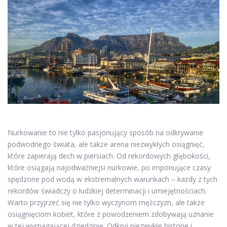
Nurkowanie to nie tylko pasjonujący sposób na odkrywanie
podwodnego świata, ale także arena niezwykłych osiągnięć,
które zapierają dech w piersiach. Od rekordowych głębokości,
które osiągają najodważniejsi nurkowie, po imponujące czasy
spędzone pod wodą w ekstremalnych warunkach – każdy z tych
rekordów świadczy o ludzkiej determinacji i umiejętnościach.
Warto przyjrzeć się nie tylko wyczynom mężczyzn, ale także
osiągnięciom kobiet, które z powodzeniem zdobywają uznanie
w tej wymagającej dziedzinie. Odkryj niezwykłe historie i