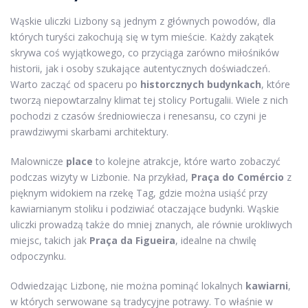
Wąskie uliczki Lizbony są jednym z głównych powodów, dla
których turyści zakochują się w tym mieście. Każdy zakątek
skrywa coś wyjątkowego, co przyciąga zarówno miłośników
historii, jak i osoby szukające autentycznych doświadczeń.
Warto zacząć od spaceru po
historcznych budynkach
, które
tworzą niepowtarzalny klimat tej stolicy Portugalii. Wiele z nich
pochodzi z czasów średniowiecza i renesansu, co czyni je
prawdziwymi skarbami architektury.
Malownicze
place
to kolejne atrakcje, które warto zobaczyć
podczas wizyty w Lizbonie. Na przykład,
Praça do Comércio
z
pięknym widokiem na rzekę Tag, gdzie można usiąść przy
kawiarnianym stoliku i podziwiać otaczające budynki. Wąskie
uliczki prowadzą także do mniej znanych, ale równie urokliwych
miejsc, takich jak
Praça da Figueira
, idealne na chwilę
odpoczynku.
Odwiedzając Lizbonę, nie można pominąć lokalnych
kawiarni
,
w których serwowane są tradycyjne potrawy. To właśnie w