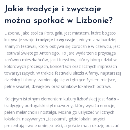
Jakie tradycje i zwyczaje
można spotkać w Lizbonie?
Lizbona, jako stolica Portugalii, jest miastem, które bogato
kultywuje swoje
tradycje
i
zwyczaje
. Jednym z najbardziej
znanych festiwali, który odbywa się corocznie w czerwcu, jest
Festiwal Świętego Antoniego. To jare wydarzenie przyciąga
zarówno mieszkańców, jak i turystów, którzy biorą udział w
kolorowych procesjach, koncertach oraz licznych imprezach
towarzyszących. W trakcie festiwalu uliczki Alfamy, najstarszej
dzielnicy Lizbony, zamieniają się w tętniące życiem miejsce,
pełne świateł, dźwięków oraz smaków lokalnych potraw.
Kolejnym istotnym elementem kultury lizbońskiej jest
fado
–
tradycyjny portugalski styl muzyczny, który wyraża emocje,
pełen melancholii i nostalgii. Można go usłyszeć w licznych
lokalach, nazywanych „taszkami”, gdzie lokalni artyści
prezentują swoje umiejętności, a goście mają okazję poczuć