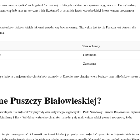
szarze można spotkać wiele gatunków zwierząt, z których niektóre są zagrożone wyginięciem. Do najbardziej
tanowią duży atut turystyczny i ich liczebność w ostatnich latach wzrosła dzięki intensywnym programom
 gatunków ptaków, takich jak orzeł przedni czy bocian czarny. Niezwykłe jest to, że Puszcza jest domem dla
oma.
Stan ochrony
i
Chronione
Zagrożone
e jednym z najcenniejszych skarbów przyrody w Europie, przyciągając wielu badaczy oraz miłośników natury 
zne Puszczy Białowieskiej?
ych, idealnych dla miłośników przyrody oraz aktywnego wypoczynku. Park Narodowy Puszcza Białowieska, wpisa
fauny i flory. Wśród najważniejszych atrakcji znajdują się malownicze szlaki piesze i rowerowe, które
ie turyści mogą poznać ciekawostki na temat lokalnej przyrody oraz posłuchać opowieści o białowieskich żubrac
, które są doskonałą okazją do zdobycia wiedzy w przystępny sposób. Nieopodal można znaleźć również
Muze