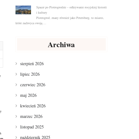
Spacer po Piotrogrodzie – odkrywanie rosyjskiej historii
i kultury
Piotrogrod, znany również jako Petersburg, to miasto,
które zachwyca swoją …
Archiwa
sierpień 2026
lipiec 2026
z
czerwiec 2026
maj 2026
kwiecień 2026
ny
marzec 2026
listopad 2025
h
październik 2025
um