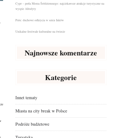
Cypr – perła Morza Śródziemnego: najciekawsze atrakcje turystyczne na
wyspie Afrodyty
Peru: duchowe odkrycia w sercu Inków
o
Unikalne festiwale kulturalne na świecie
Najnowsze komentarze
Kategorie
Innet tematy
cie
Miasta na city break w Polsce
w
Podróże budżetowe
Turystyka
i