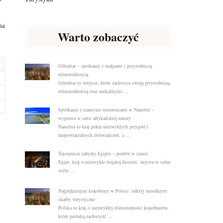
dal
Warto zobaczyć
Gibraltar – spotkanie z małpami i przyrodniczą
różnorodnością
Gibraltar to miejsce, które zachwyca swoją przyrodniczą
różnorodnością oraz unikalnymi …
Spotkanie z czarnymi nosorożcami w Namibii –
wyprawa w serce afrykańskiej natury
Namibia to kraj pełen niezwykłych przygód i
niepowtarzalnych doświadczeń, a …
Tajemnicze zabytki Egiptu – podróż w czasie
Egipt, kraj o niezwykle bogatej historii, skrywa w sobie
wiele …
Najpiękniejsze krajobrazy w Polsce: odkryj nieodkryte
skarby turystyczne
Polska to kraj o niezwykłej różnorodności krajobrazów,
które potrafią zachwycić …