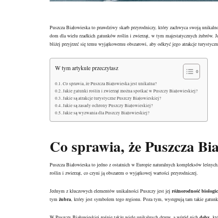
Puszcza Białowieska to prawdziwy skarb przyrodniczy, który zachwyca swoją unikaln
dom dla wielu rzadkich gatunków roślin i zwierząt, w tym majestatycznych żubrów. Je
bliżej przyjrzeć się temu wyjątkowemu obszarowi, aby odkryć jego atrakcje turystycz
W tym artykule przeczytasz
Co sprawia, że Puszcza Białowieska jest unikalna?
Jakie gatunki roślin i zwierząt można spotkać w Puszczy Białowieskiej?
Jakie są atrakcje turystyczne Puszczy Białowieskiej?
Jakie są zasady ochrony Puszczy Białowieskiej?
Jakie są wyzwania dla Puszczy Białowieskiej?
Co sprawia, że Puszcza Bia
Puszcza Białowieska to jedno z ostatnich w Europie naturalnych kompleksów leśnych
roślin i zwierząt, co czyni ją obszarem o wyjątkowej wartości przyrodniczej.
Jednym z kluczowych elementów unikalności Puszczy jest jej
różnorodność biologi
tym
żubra
, który jest symbolem tego regionu. Poza tym, występują tam takie gatunki
W Puszczy Białowieskiej rośnie także wiele unikalnych drzew, a wśród nich
dęby
, kt