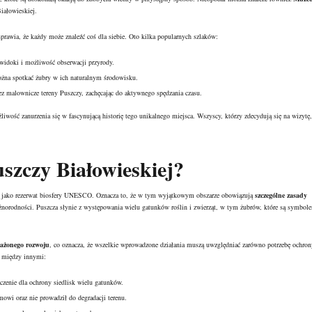
Białowieskiej.
rawia, że każdy może znaleźć coś dla siebie. Oto kilka popularnych szlaków:
 widoki i możliwość obserwacji przyrody.
ożna spotkać żubry w ich naturalnym środowisku.
z malownicze tereny Puszczy, zachęcając do aktywnego spędzania czasu.
liwość zanurzenia się w fascynującą historię tego unikalnego miejsca. Wszyscy, którzy zdecydują się na wizytę,
szczy Białowieskiej?
ona jako rezerwat biosfery UNESCO. Oznacza to, że w tym wyjątkowym obszarze obowiązują
szczególne zasady
óżnorodności. Puszcza słynie z występowania wielu gatunków roślin i zwierząt, w tym żubrów, które są symbol
ażonego rozwoju
, co oznacza, że wszelkie wprowadzone działania muszą uwzględniać zarówno potrzebę ochron
ą między innymi:
zenie dla ochrony siedlisk wielu gatunków.
mowi oraz nie prowadził do degradacji terenu.