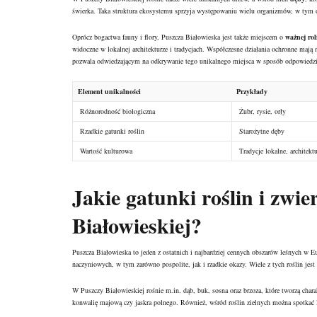
świerka. Taka struktura ekosystemu sprzyja występowaniu wielu organizmów, w tym
Oprócz bogactwa fauny i flory, Puszcza Białowieska jest także miejscem o
ważnej rol
widoczne w lokalnej architekturze i tradycjach. Współczesne działania ochronne mają
pozwala odwiedzającym na odkrywanie tego unikalnego miejsca w sposób odpowiedzi
Element unikalności
Przykłady
Różnorodność biologiczna
Żubr, rysie, orły
Rzadkie gatunki roślin
Starożytne dęby
Wartość kulturowa
Tradycje lokalne, architekt
Jakie gatunki roślin i zwi
Białowieskiej?
Puszcza Białowieska to jeden z ostatnich i najbardziej cennych obszarów leśnych w
naczyniowych, w tym zarówno pospolite, jak i rzadkie okazy. Wiele z tych roślin jest
W Puszczy Białowieskiej rośnie m.in. dąb, buk, sosna oraz brzoza, które tworzą charak
konwalię majową czy jaskra polnego. Również, wśród roślin zielnych można spotkać li