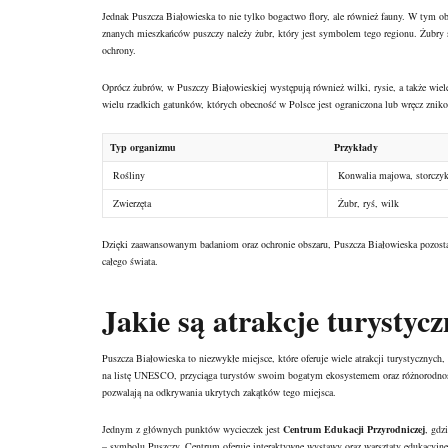
Jednak Puszcza Białowieska to nie tylko bogactwo flory, ale również fauny. W tym ob
znanych mieszkańców puszczy należy żubr, który jest symbolem tego regionu. Żubry s
ochrony.
Oprócz żubrów, w Puszczy Białowieskiej występują również wilki, rysie, a także wiele
wielu rzadkich gatunków, których obecność w Polsce jest ograniczona lub wręcz znik
Typ organizmu
Przykłady
Rośliny
Konwalia majowa, storczyk
Zwierzęta
Żubr, ryś, wilk
Dzięki zaawansowanym badaniom oraz ochronie obszaru, Puszcza Białowieska pozostaj
całego świata.
Jakie są atrakcje turystyc
Puszcza Białowieska to niezwykłe miejsce, które oferuje wiele atrakcji turystyczn
na listę UNESCO, przyciąga turystów swoim bogatym ekosystemem oraz różnorodnością 
pozwalają na odkrywania ukrytych zakątków tego miejsca.
Jednym z głównych punktów wycieczek jest
Centrum Edukacji Przyrodniczej
, gdz
– symbolu Puszczy. Centrum oferuje interaktywne wystawy oraz warsztaty edukacyjne