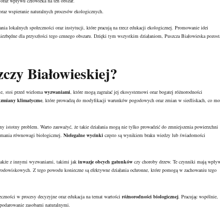
oraz wpływu człowieka na ten obszar.
oraz wspieranie naturalnych procesów ekologicznych.
 lokalnych społeczności oraz instytucji, które pracują na rzecz edukacji ekologicznej. Promowanie idei
ezbędne dla przyszłości tego cennego obszaru. Dzięki tym wszystkim działaniom, Puszcza Białowieska pozost
czy Białowieskiej?
ie, stoi przed wieloma
wyzwaniami
, które mogą zagrażać jej ekosystemowi oraz bogatej różnorodności
ą
zmiany klimatyczne
, które prowadzą do modyfikacji warunków pogodowych oraz zmian w siedliskach, co mo
jny istotny problem. Warto zauważyć, że takie działania mogą nie tylko prowadzić do zmniejszenia powierzchni
zymania równowagi biologicznej.
Nielegalne wycinki
często są wynikiem braku wiedzy lub świadomości
 także z innymi wyzwaniami, takimi jak
inwazje obcych gatunków
czy choroby drzew. Te czynniki mają wpły
 środowiskowych. Z tego powodu konieczne są efektywne działania ochronne, które pomogą w zachowaniu tego
eczności w procesy decyzyjne oraz edukacja na temat wartości
różnorodności biologicznej
. Pracując wspólnie,
spodarowanie zasobami naturalnymi.