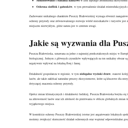
Monitorowanie i badania naukowe
w celu lepszego zrozumienia ekosystemu 
Ochrona siedlisk i gatunków
, w tym prowadzenie działań reintrodukcyjnych 
Zachowanie unikalnego charakteru Puszczy Białowieskiej wymaga również zaangażowania
ochrony przyrody oraz zrównoważonego rozwoju wśród mieszkańców i turystów jest ni
miejscem niezwykłym, gdzie natura jest w centrum uwagi.
Jakie są wyzwania dla Pusz
Puszcza Białowieska, uznawana za jedno z najmniej przekształconych miejsc w Europ
biologicznej. Jednym z głównych czynników wpływających na ten unikalny obszar s
negatywnie wpływać na lokalną florę i faunę.
Działalność gospodarcza w regionie, w tym
nielegalne wycinki drzew
, stanowi kole
lasów, ale także zakłócać naturalne procesy ekosystemowe, które są kluczowe dla utr
dotyczącej znaczenia ochrony przyrody.
Oprócz zmian klimatycznych i działalności ludzkiej, Puszcza Białowieska boryka się
na zdrowotność lasów oraz ich zdolność do przetrwania w obliczu globalnych zmian
wyjątkowego miejsca.
W kontekście ochrony Puszczy Białowieskiej istotne jest angażowanie lokalnych społ
możemy zwiększyć skuteczność działań ochronnych oraz wspierać odpowiedzialne go