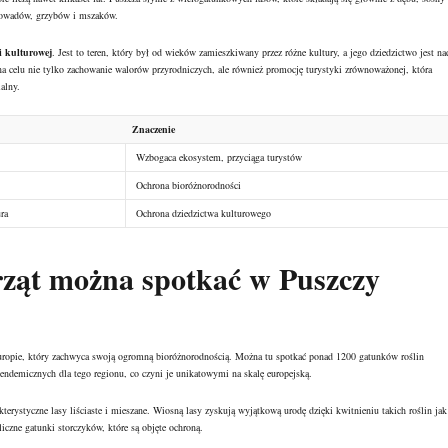
 owadów, grzybów i mszaków.
i kulturowej
. Jest to teren, który był od wieków zamieszkiwany przez różne kultury, a jego dziedzictwo jest na
 na celu nie tylko zachowanie walorów przyrodniczych, ale również promocję turystyki zrównoważonej, która
alny.
Znaczenie
Wzbogaca ekosystem, przyciąga turystów
Ochrona bioróżnorodności
ura
Ochrona dziedzictwa kulturowego
erząt można spotkać w Puszczy
 Europie, który zachwyca swoją ogromną bioróżnorodnością. Można tu spotkać ponad 1200 gatunków roślin
 endemicznych dla tego regionu, co czyni je unikatowymi na skalę europejską.
terystyczne lasy liściaste i mieszane. Wiosną lasy zyskują wyjątkową urodę dzięki kwitnieniu takich roślin jak
czne gatunki storczyków, które są objęte ochroną.