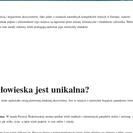
ością i bogactwem ekosystemów. Jako jedno z ostatnich naturalnych kompleksów leśnych w Europie, stanowi
dnak piękno i różnorodność tego miejsca są zagrożone przez zmiany klimatyczne i działalność człowieka. Wart
ne oraz zasady ochrony, które pomagają zachować jego niezwykły charakter.
łowieska jest unikalna?
, które zachowało swoją pierwotną strukturę ekosystemu. Jest to miejsce o niezwykle bogatym gatunkowo świe
czna
. W lasach Puszczy Białowieskiej można spotkać wiele rzadkich i chronionych gatunków roślin i zwierząt, 
 jak wilki, rysie, a także wiele ptaków, w tym orłów i sokoły.
óre liczą nawet kilkaset lat. Puszcza słynie z wielogatunkowych lasów, które składają się głównie z dębu, sosny 