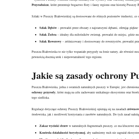
Przyrodnicze
, które prezentuje bogactwo flory i fauny regionu oraz historię Puszczy 
Szlaki w Puszczy Białowieskiej są dostosowane do różnych poziomów trudności, co sp
Szlak Dębów
– prowadzi przez obszary z najstarszymi dębami, oferując piękne
Szlak Żubra
– idealny dla miłośników zwierząt, prowadzi do miejsc, gdzie m
Szlak Rowerowy
– zróżnicowany i dostosowany do rowerzystów, prowadzi prze
Puszcza Białowieska to nie tylko wspaniałe przygody na łonie natury, ale również moż
pewnością docenią urok i niepowtarzalność tego regionu.
Jakie są zasady ochrony Pu
Puszcza Białowieska, jedna z ostatnich naturalnych puszczy w Europie, jest chroni
ochrony przyrody
, które mają na celu zachowanie unikalnego ekosystemu oraz bior
tego siedliska.
Regulacje dotyczące ochrony Puszczy Białowieskiej opierają się na zasadach
zrównow
środowiska, jak i możliwość korzystania z zasobów naturalnych. Do tych zasad należ
Zakaz wycinki drzew
w naturalnych fragmentach puszczy, co ma kluczowe znac
Kontrola działalności turystycznej
, aby nadmierny ruch nie zagrażał ekosyste