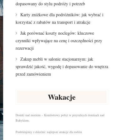
dopasowany do stylu podróży i potrzeb
Karty zniżkowe dla podróżników: jak wybrać i
korzystać z rabatów na transport i atrakcje
Jak porównać koszty noclegów: kluczowe
czynniki wpływające na cenę i oszczędności przy
rezerwacji
Zakup mebli w salonie stacjonarnym: jak
sprawdzić jakość, wygodę i dopasowanie do wnętrza
przed zamówieniem
Wakacje
Domki nad morzem – Komfortowy pobyt w przytulnych domkach nad
Bałtykiem.
Podróżujemy z dziećmi: najlepsze atrakcje dla rodzin