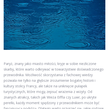
Paryż, znany jako miasto miłości, kryje w sobie niezliczone
skarby, które warto odkrywać w towarzystwie doświadczonego
przewodnika. Możliwość skorzystania z fachowej wiedzy
pozwala nie tylko na głębsze zrozumienie bogatej historii i
kultury stolicy Francji, ale także na uniknięcie pułapek
turystycznych, które mogą zepsuć wrażenia z wizyty. Od
znanych atrakcji, takich jak Wieża Eiffla czy Luwr, po ukryte
perełki, każdy moment spędzony z przewodnikiem może być
fascynującą podróżą. Dlatego warto przyjrzeć się, jakie rodzaje