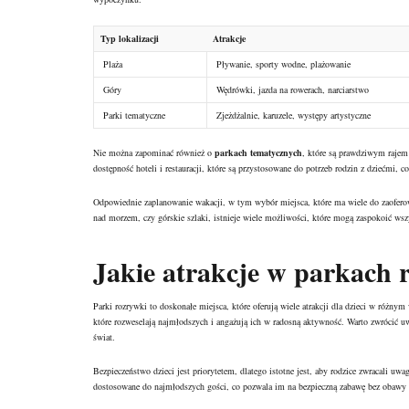
Typ lokalizacji
Atrakcje
Plaża
Pływanie, sporty wodne, plażowanie
Góry
Wędrówki, jazda na rowerach, narciarstwo
Parki tematyczne
Zjeżdżalnie, karuzele, występy artystyczne
Nie można zapominać również o
parkach tematycznych
, które są prawdziwym rajem 
dostępność hoteli i restauracji, które są przystosowane do potrzeb rodzin z dziećmi, 
Odpowiednie zaplanowanie wakacji, w tym wybór miejsca, które ma wiele do zaoferowa
nad morzem, czy górskie szlaki, istnieje wiele możliwości, które mogą zaspokoić wsz
Jakie atrakcje w parkach r
Parki rozrywki to doskonałe miejsca, które oferują wiele atrakcji dla dzieci w różnym
które rozweselają najmłodszych i angażują ich w radosną aktywność. Warto zwrócić uw
świat.
Bezpieczeństwo dzieci jest priorytetem, dlatego istotne jest, aby rodzice zwracali u
dostosowane do najmłodszych gości, co pozwala im na bezpieczną zabawę bez obawy o