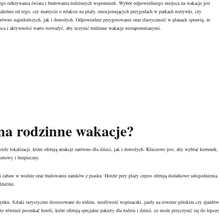
lnego odkrywania świata i budowania rodzinnych wspomnień. Wybór odpowiedniego miejsca na wakacje jest
leżnie od tego, czy marzycie o relaksie na plaży, emocjonujących przygodach w parkach rozrywki, czy
zarówno najmłodszych, jak i dorosłych. Odpowiednie przygotowanie oraz elastyczność w planach sprawią, że
ejsca i aktywności warto rozważyć, aby uczynić rodzinne wakacje niezapomnianymi.
 na rodzinne wakacje?
e lokalizacji, które oferują atrakcje zarówno dla dzieci, jak i dorosłych. Kluczowe jest, aby wybrać kierunek,
ortowy i bezpieczny.
ści zabaw w wodzie oraz budowaniu zamków z piasku. Hotele przy plaży często oferują dodatkowe udogodnienia,
dziećmi.
ynku. Szlaki turystyczne dostosowane do rodzin, możliwość wspinaczki, jazdy na rowerze górskim czy zjazdów
o również poszukać hoteli, które oferują specjalne pakiety dla rodzin i dzieci, co może przyczynić się do lepsz