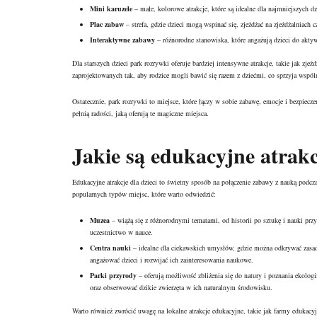
Mini karuzele
– małe, kolorowe atrakcje, które są idealne dla najmniejszych dz
Plac zabaw
– strefa, gdzie dzieci mogą wspinać się, zjeżdżać na zjeżdżalniach 
Interaktywne zabawy
– różnorodne stanowiska, które angażują dzieci do akty
Dla starszych dzieci park rozrywki oferuje bardziej intensywne atrakcje, takie jak zje
zaprojektowanych tak, aby rodzice mogli bawić się razem z dziećmi, co sprzyja wsp
Ostatecznie, park rozrywki to miejsce, które łączy w sobie zabawę, emocje i bezpiecz
pełnią radości, jaką oferują te magiczne miejsca.
Jakie są edukacyjne atrakc
Edukacyjne atrakcje dla dzieci to świetny sposób na połączenie zabawy z nauką podc
popularnych typów miejsc, które warto odwiedzić:
Muzea
– wiążą się z różnorodnymi tematami, od historii po sztukę i nauki pr
uczestnictwo w nauce.
Centra nauki
– idealne dla ciekawskich umysłów, gdzie można odkrywać zasady
angażować dzieci i rozwijać ich zainteresowania naukowe.
Parki przyrody
– oferują możliwość zbliżenia się do natury i poznania ekolog
oraz obserwować dzikie zwierzęta w ich naturalnym środowisku.
Warto również zwrócić uwagę na lokalne atrakcje edukacyjne, takie jak farmy edukacy