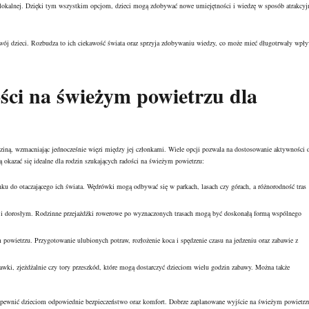
uce lokalnej. Dzięki tym wszystkim opcjom, dzieci mogą zdobywać nowe umiejętności i wiedzę w sposób atrakcyj
wój dzieci. Rozbudza to ich ciekawość świata oraz sprzyja zdobywaniu wiedzy, co może mieć długotrwały wpł
ości na świeżym powietrzu dla
iną, wzmacniając jednocześnie więzi między jej członkami. Wiele opcji pozwala na dostosowanie aktywności 
 okazać się idealne dla rodzin szukających radości na świeżym powietrzu:
nku do otaczającego ich świata. Wędrówki mogą odbywać się w parkach, lasach czy górach, a różnorodność tras
le i dorosłym. Rodzinne przejażdżki rowerowe po wyznaczonych trasach mogą być doskonałą formą wspólnego
powietrzu. Przygotowanie ulubionych potraw, rozłożenie koca i spędzenie czasu na jedzeniu oraz zabawie z
tawki, zjeżdżalnie czy tory przeszkód, które mogą dostarczyć dzieciom wielu godzin zabawy. Można także
 zapewnić dzieciom odpowiednie bezpieczeństwo oraz komfort. Dobrze zaplanowane wyjście na świeżym powietrz