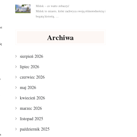
Mińsk – co warto zobaczyć
Mińsk to miasto, które zachwyca swoją różnorodnością i
bogatą historią, …
st
Archiwa
ię
sierpień 2026
lipiec 2026
czerwiec 2026
a
maj 2026
kwiecień 2026
marzec 2026
listopad 2025
październik 2025
a