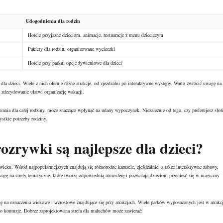
Udogodnienia dla rodzin
Hotele przyjazne dzieciom, animacje, restauracje z menu dziecięcym
Pakiety dla rodzin, organizowane wycieczki
Hotele przy parku, opcje żywieniowe dla dzieci
dla dzieci. Wiele z nich oferuje różne atrakcje, od zjeżdżalni po interaktywne występy. Warto zwrócić uwagę na
co zdecydowanie ułatwi organizację wakacji.
nia dla całej rodziny, może znacząco wpłynąć na udany wypoczynek. Niezależnie od tego, czy preferujesz słoń
ystkie potrzeby rodziny.
ozrywki są najlepsze dla dzieci?
 wieku. Wśród najpopularniejszych znajdują się różnorodne karuzele, zjeżdżalnie, a także interaktywne zabawy,
agę na strefy tematyczne, które tworzą odpowiednią atmosferę i pozwalają dzieciom przenieść się w magiczny
wagę na oznaczenia wiekowe i wzrostowe znajdujące się przy atrakcjach. Wiele parków wyposażonych jest w atrakc
 kontuzje. Dobrze zaprojektowana strefa dla maluchów może zawierać: