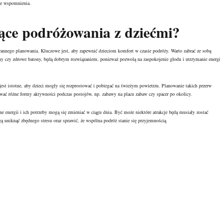
ne wspomnienia.
ące podróżowania z dziećmi?
rannego planowania. Kluczowe jest, aby zapewnić dzieciom komfort w czasie podróży. Warto zabrać ze sobą
echy czy zdrowe batony, będą dobrym rozwiązaniem, ponieważ pozwolą na zaspokojenie głodu i utrzymanie energi
est istotne, aby dzieci mogły się rozprostować i pobiegać na świeżym powietrzu. Planowanie takich przerw
wać różne formy aktywności podczas postojów, np. zabawy na placu zabaw czy spacer po okolicy.
 energii i ich potrzeby mogą się zmieniać w ciągu dnia. Być może niektóre atrakcje będą musiały zostać
ą uniknąć zbędnego stresu oraz sprawić, że wspólna podróż stanie się przyjemnością.