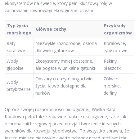
ekosystemów na świecie, który pełni kluczową rolę w
zachowaniu równowagi ekologicznej oceanu.
Typ życia
Przykłady
Główne cechy
morskiego
organizmów
Rafy
Niezwykle różnorodne, osłona
Koralowce,
koralowe
dla wielu gatunków
ryby rafowe
Wody
Ekosystemy mniej dostępne,
Rekiny,
głębokie
ale bogate w unikalne gatunki
płaszczki
Obszary o dużym bogactwie
Żółwie
Wody
życia, łatwo dostępne dla
morskie,
przybrzeżne
nurków
delfiny
Oprócz swojej różnorodności biologicznej, Wielka Rafa
Koralowa pełni także zabawne funkcje ekologiczne, takie jak
ochrona linii brzegowej przed erozją i tworzenie idealnych
warunków dla rozwoju rybołówstwa. To wszystko sprawia, że
jest to miejsce niezwykłe i warte ochrony przed możliwością