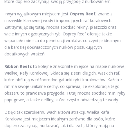
które dopiero zaczynają swoją przygodę z nurkowaniem.
Innym wyjątkowym miejscem jest
Osprey Reef
, znane z
niezwykle klarownej wody i imponujących raf koralowych.
Zatrzymując się tutaj, można spotkać rekiny, płaszczki oraz
wiele innych egzotycznych ryb. Osprey Reef oferuje także
wspaniałe miejsca do penetracji wraków, co czyni je idealnym
dla bardziej doświadczonych nurków poszukujących
dodatkowych wrażeń.
Ribbon Reefs
to kolejne znakomite miejsce na mapie nurkowej
Wielkiej Rafy Koralowej. Składa się z serii długich, wąskich raf,
które obfitują w różnorodne gatunki ryb i koralowców. Każda z
raf ma swoje unikalne cechy, co sprawia, że eksploracja tego
obszaru to prawdziwa przygoda. Tutaj można spotkać m.in. ryby
papugowe, a także delfiny, które często odwiedzają te wody.
Dzięki tak szerokiemu wachlarzowi atrakcji, Wielka Rafa
Koralowa jest miejscem idealnym zarówno dla osób, które
dopiero zaczynają nurkować, jak i dla tych, którzy mają na