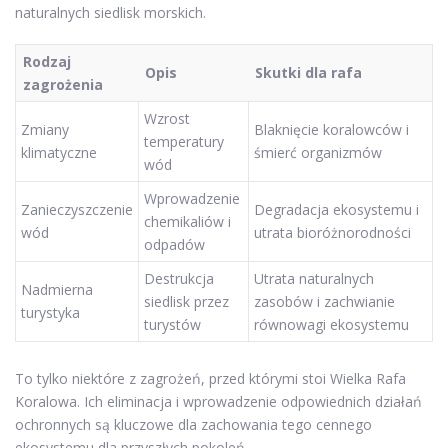
naturalnych siedlisk morskich.
Rodzaj
Opis
Skutki dla rafa
zagrożenia
Wzrost
Zmiany
Blaknięcie koralowców i
temperatury
klimatyczne
śmierć organizmów
wód
Wprowadzenie
Zanieczyszczenie
Degradacja ekosystemu i
chemikaliów i
wód
utrata bioróżnorodności
odpadów
Destrukcja
Utrata naturalnych
Nadmierna
siedlisk przez
zasobów i zachwianie
turystyka
turystów
równowagi ekosystemu
To tylko niektóre z zagrożeń, przed którymi stoi Wielka Rafa
Koralowa. Ich eliminacja i wprowadzenie odpowiednich działań
ochronnych są kluczowe dla zachowania tego cennego
ekosystemu dla przyszłych pokoleń.