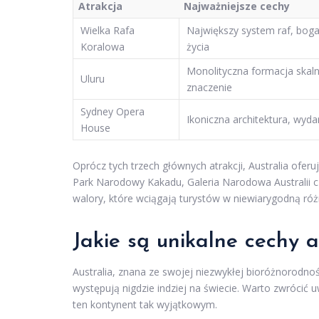
Atrakcja
Najważniejsze cechy
Wielka Rafa
Największy system raf, bo
Koralowa
życia
Monolityczna formacja skal
Uluru
znaczenie
Sydney Opera
Ikoniczna architektura, wyda
House
Oprócz tych trzech głównych atrakcji, Australia oferu
Park Narodowy Kakadu, Galeria Narodowa Australii cz
walory, które wciągają turystów w niewiarygodną ró
Jakie są unikalne cechy au
Australia, znana ze swojej niezwykłej bioróżnorodnośc
występują nigdzie indziej na świecie. Warto zwrócić 
ten kontynent tak wyjątkowym.