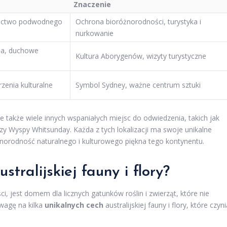
Znaczenie
gactwo podwodnego
Ochrona bioróżnorodności, turystyka i
nurkowanie
na, duchowe
Kultura Aborygenów, wizyty turystyczne
rzenia kulturalne
Symbol Sydney, ważne centrum sztuki
je także wiele innych wspaniałych miejsc do odwiedzenia, takich jak
y Wyspy Whitsunday. Każda z tych lokalizacji ma swoje unikalne
żnorodność naturalnego i kulturowego piękna tego kontynentu.
stralijskiej fauny i flory?
i, jest domem dla licznych gatunków roślin i zwierząt, które nie
uwagę na kilka
unikalnych cech
australijskiej fauny i flory, które czyn