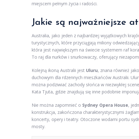
miejscem pełnym życia i radości.
Jakie są najważniejsze at
Australia, jako jeden z najbardziej wyjątkowych kraj
turystycznych, które przyciągają miliony odwiedzają
która jest największym na świecie systemem raf kor
To raj dla nurków i snurkowaczy, oferujący niezapom
Kolejną ikoną Australii jest
Uluru
, znana również jak
duchowym dla rdzennych mieszkańców Australii. Uluru
można podziwiać zachody słońca w niezwykłej scener
Kata Tjuta, gdzie znajdują się inne podobnie imponu
Nie można zapomnieć o
Sydney Opera House
, jed
konstrukcja, zakończona charakterystycznymi żaglami,
koncerty, opery i teatry. Otoczone wodami portu sydn
mosty.