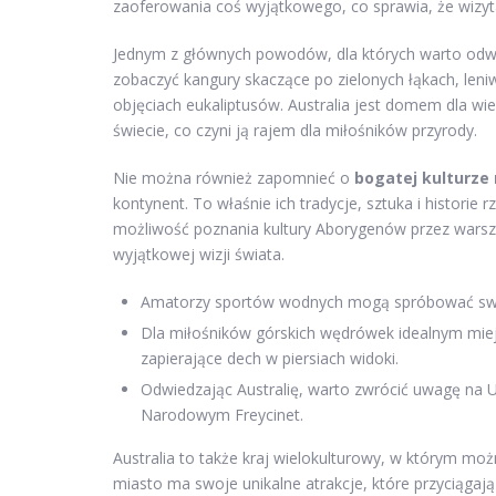
zaoferowania coś wyjątkowego, co sprawia, że wizy
Jednym z głównych powodów, dla których warto odwie
zobaczyć kangury skaczące po zielonych łąkach, len
objęciach eukaliptusów. Australia jest domem dla wie
świecie, co czyni ją rajem dla miłośników przyrody.
Nie można również zapomnieć o
bogatej kulturze
kontynent. To właśnie ich tradycje, sztuka i historie r
możliwość poznania kultury Aborygenów przez warszt
wyjątkowej wizji świata.
Amatorzy sportów wodnych mogą spróbować swoic
Dla miłośników górskich wędrówek idealnym miej
zapierające dech w piersiach widoki.
Odwiedzając Australię, warto zwrócić uwagę na 
Narodowym Freycinet.
Australia to także kraj wielokulturowy, w którym moż
miasto ma swoje unikalne atrakcje, które przyciągają