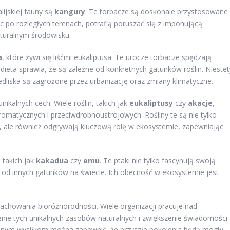
ijskiej fauny są
kangury
. Te torbacze są doskonale przystosowane
c po rozległych terenach, potrafią poruszać się z imponującą
aturalnym środowisku.
a
, które żywi się liśćmi eukaliptusa. Te urocze torbacze spędzają
dieta sprawia, że są zależne od konkretnych gatunków roślin. Niestet
iedliska są zagrożone przez urbanizację oraz zmiany klimatyczne.
nikalnych cech. Wiele roślin, takich jak
eukaliptusy
czy
akacje
,
romatycznych i przeciwdrobnoustrojowych. Rośliny te są nie tylko
 ale również odgrywają kluczową rolę w ekosystemie, zapewniając
 takich jak
kakadua
czy
emu
. Te ptaki nie tylko fascynują swoją
ę od innych gatunków na świecie. Ich obecność w ekosystemie jest
a zachowania bioróżnorodności. Wiele organizacji pracuje nad
nie tych unikalnych zasobów naturalnych i zwiększenie świadomości
pólnym wysiłkom można zapewnić, że przyszłe pokolenia będą mogły