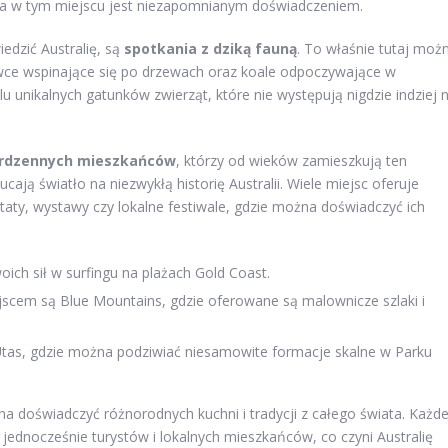
ta w tym miejscu jest niezapomnianym doświadczeniem.
dzić Australię, są
spotkania z dziką fauną
. To właśnie tutaj moż
iwce wspinające się po drzewach oraz koale odpoczywające w
lu unikalnych gatunków zwierząt, które nie występują nigdzie indziej 
 rdzennych mieszkańców
, którzy od wieków zamieszkują ten
zucają światło na niezwykłą historię Australii. Wiele miejsc oferuje
aty, wystawy czy lokalne festiwale, gdzie można doświadczyć ich
h sił w surfingu na plażach Gold Coast.
scem są Blue Mountains, gdzie oferowane są malownicze szlaki i
Utas, gdzie można podziwiać niesamowite formacje skalne w Parku
na doświadczyć różnorodnych kuchni i tradycji z całego świata. Każd
 jednocześnie turystów i lokalnych mieszkańców, co czyni Australię