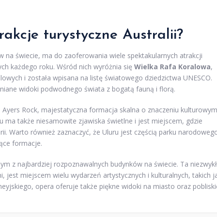
rakcje turystyczne Australii?
ów na świecie, ma do zaoferowania wiele spektakularnych atrakcji
cych każdego roku. Wśród nich wyróżnia się
Wielka Rafa Koralowa
,
alowych i została wpisana na listę światowego dziedzictwa UNESCO.
niane widoki podwodnego świata z bogatą fauną i florą.
o Ayers Rock, majestatyczna formacja skalna o znaczeniu kulturowym
 ma także niesamowite zjawiska świetlne i jest miejscem, gdzie
ii. Warto również zaznaczyć, że Uluru jest częścią parku narodoweg
jące formacje.
nym z najbardziej rozpoznawalnych budynków na świecie. Ta niezwyk
 jest miejscem wielu wydarzeń artystycznych i kulturalnych, takich j
eyjskiego, opera oferuje także piękne widoki na miasto oraz pobliski