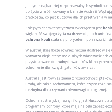
Jednym z najbardziej rozpoznawalnych symboli austral
do życia w zróżnicowanym klimacie Australii. Wędrują
prędkością, co jest kluczowe dla ich przetrwania w n
Kolejnym charakterystycznym zwierzęciem jest
koal
większość swojego życia na drzewach, a ich unikalna 
ochrona koali
stała się priorytetem, ponieważ ich s
W australijskiej florze również można dostrzec wiele u
wytwarza olejki eteryczne o silnych właściwościach a
przystosowane do trudnych warunków klimatycznych,
schronienie dla licznych gatunków zwierząt.
Australia jest również znana z różnorodności ptaków,
urodą, ale także zachowaniem, które często różni si
niezbędna dla utrzymania równowagi biologicznej.
Ochrona australijskiej fauny i flory jest kluczowa dl
programami ochrony, które mają na celu zabezpiecze
społecznej na temat ich znaczenia. Tylko dzięki ws