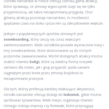
Ośrodki narciarskie w Polsce oferują szeroką gamę atrakcji,
które sprawiają, że zimowy wypoczynek staje się nie tylko
przyjemnością, ale także niezapomnianą przygodą. Choć
główną atrakcją pozostaje narciarstwo, to możliwości
spędzania czasu na stoku i poza nim są zdecydowanie większe.
Jednym z popularniejszych sportów zimowych jest
snowboarding
, który cieszy się coraz większym
zainteresowaniem. Wiele ośrodków posiada wyznaczone trasy i
tory snowboardowe, które dostosowane są do różnych
poziomów zaawansowania. Wśród dostępnych atrakcji można
znaleźć również
kuligi
, które są świetną formą rozrywki
zarówno dla rodzin, jak i grup przyjaciół. Jazda saniami
ciągniętymi przez konie przez zimowy krajobraz to
niezapomniane przeżycie.
Dla tych, którzy preferują bardziej relaksujące aktywności,
ośrodki narciarskie oferują dostęp do
lodowisk
, gdzie można
spróbować łyżwiarstwa. Wiele miejsc organizuje również
różnego rodzaju imprezy czy festiwale, które przyciągają