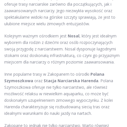
oferuje trasy narciarskie zarówno dla początkujących, jak i
zaawansowanych narciarzy. Jego niezwykła wysokość oraz
spektakularne widoki na górskie szczyty sprawiają, że jest to
ulubione miejsce wielu zimowych entuzjastów.
Kolejnym ważnym ośrodkiem jest
Nosal
, który jest idealnym
wyborem dla rodzin z dziećmi oraz osób rozpoczynających
swoją przygodę z narciarstwem. Nosal dysponuje łagodnymi
stokami oraz doskonałą infrastrukturą, co czyni go przyjaznym
miejscem dla narciarzy o różnym poziomie zaawansowania.
Inne popularne trasy w Zakopanem to ośrodki
Polana
Szymoszkowa
oraz
Stacja Narciarska Harenda
. Polana
Szymoszkowa oferuje nie tylko narciarstwo, ale również
możliwość relaksu w niewielkim aquaparku, co może być
doskonałym uzupełnieniem zimowego wypoczynku. Z kolei
Harenda charakteryzuje się rozbudowaną siecią tras oraz
idealnymi warunkami do nauki jazdy na nartach.
Zakopane to jednak nie tylko narciarstwo. Warto również