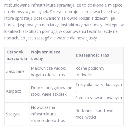
rozbudowana infrastruktura sprawiają, że to doskonałe miejsce
na zimowy wypoczynek. Szczyrk oferuje szeroki wachlarz tras,
które sprostają oczekiwaniom zarówno rodzin z dziećmi, jak i
bardziej wprawnych narciarzy. Instruktorzy narciarscy dostępni w
lokalnych szkółkach pomogą w opanowaniu techniki jazdy na
nartach, co jest szczególnie ważne dla nowicjuszy.
Ośrodek
Najważniejsze
Dostępność tras
narciarski
cechy
Malownicze widoki,
Różne poziomy
Zakopane
bogata oferta tras
trudności
Trasy dla początkujących
Dobrze przygotowane
Karpacz
i
stoki, wiele szkółek
średniozaawansowanych
Nowoczesna
Rodzinne i sportowe
Szczyrk
infrastruktura,
możliwości
różnorodność tras