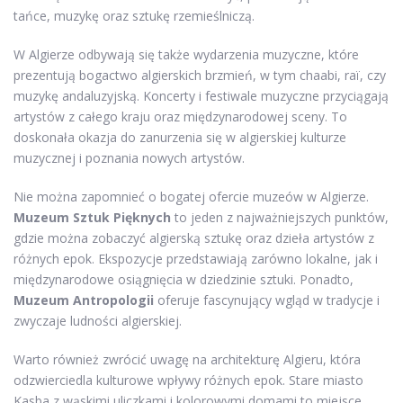
tańce, muzykę oraz sztukę rzemieślniczą.
W Algierze odbywają się także wydarzenia muzyczne, które
prezentują bogactwo algierskich brzmień, w tym chaabi, raï, czy
muzykę andaluzyjską. Koncerty i festiwale muzyczne przyciągają
artystów z całego kraju oraz międzynarodowej sceny. To
doskonała okazja do zanurzenia się w algierskiej kulturze
muzycznej i poznania nowych artystów.
Nie można zapomnieć o bogatej ofercie muzeów w Algierze.
Muzeum Sztuk Pięknych
to jeden z najważniejszych punktów,
gdzie można zobaczyć algierską sztukę oraz dzieła artystów z
różnych epok. Ekspozycje przedstawiają zarówno lokalne, jak i
międzynarodowe osiągnięcia w dziedzinie sztuki. Ponadto,
Muzeum Antropologii
oferuje fascynujący wgląd w tradycje i
zwyczaje ludności algierskiej.
Warto również zwrócić uwagę na architekturę Algieru, która
odzwierciedla kulturowe wpływy różnych epok. Stare miasto
Kasba z wąskimi uliczkami i kolorowymi domami to miejsce