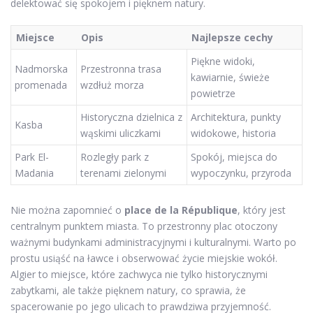
delektować się spokojem i pięknem natury.
Miejsce
Opis
Najlepsze cechy
Piękne widoki,
Nadmorska
Przestronna trasa
kawiarnie, świeże
promenada
wzdłuż morza
powietrze
Historyczna dzielnica z
Architektura, punkty
Kasba
wąskimi uliczkami
widokowe, historia
Park El-
Rozległy park z
Spokój, miejsca do
Madania
terenami zielonymi
wypoczynku, przyroda
Nie można zapomnieć o
place de la République
, który jest
centralnym punktem miasta. To przestronny plac otoczony
ważnymi budynkami administracyjnymi i kulturalnymi. Warto po
prostu usiąść na ławce i obserwować życie miejskie wokół.
Algier to miejsce, które zachwyca nie tylko historycznymi
zabytkami, ale także pięknem natury, co sprawia, że
spacerowanie po jego ulicach to prawdziwa przyjemność.