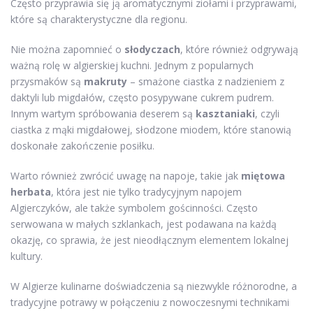
Często przyprawia się ją aromatycznymi ziołami i przyprawami,
które są charakterystyczne dla regionu.
Nie można zapomnieć o
słodyczach
, które również odgrywają
ważną rolę w algierskiej kuchni. Jednym z popularnych
przysmaków są
makruty
– smażone ciastka z nadzieniem z
daktyli lub migdałów, często posypywane cukrem pudrem.
Innym wartym spróbowania deserem są
kasztaniaki
, czyli
ciastka z mąki migdałowej, słodzone miodem, które stanowią
doskonałe zakończenie posiłku.
Warto również zwrócić uwagę na napoje, takie jak
miętowa
herbata
, która jest nie tylko tradycyjnym napojem
Algierczyków, ale także symbolem gościnności. Często
serwowana w małych szklankach, jest podawana na każdą
okazję, co sprawia, że jest nieodłącznym elementem lokalnej
kultury.
W Algierze kulinarne doświadczenia są niezwykle różnorodne, a
tradycyjne potrawy w połączeniu z nowoczesnymi technikami