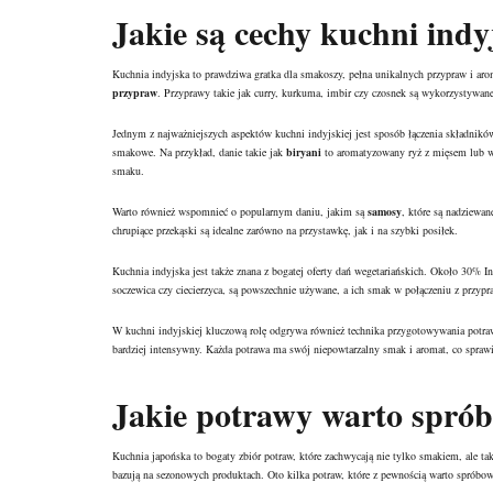
Jakie są cechy kuchni indy
Kuchnia indyjska to prawdziwa gratka dla smakoszy, pełna unikalnych przypraw i ar
przypraw
. Przyprawy takie jak curry, kurkuma, imbir czy czosnek są wykorzystywan
Jednym z najważniejszych aspektów kuchni indyjskiej jest sposób łączenia składnikó
smakowe. Na przykład, danie takie jak
biryani
to aromatyzowany ryż z mięsem lub war
smaku.
Warto również wspomnieć o popularnym daniu, jakim są
samosy
, które są nadziewan
chrupiące przekąski są idealne zarówno na przystawkę, jak i na szybki posiłek.
Kuchnia indyjska jest także znana z bogatej oferty dań wegetariańskich. Około 30% 
soczewica czy ciecierzyca, są powszechnie używane, a ich smak w połączeniu z przyp
W kuchni indyjskiej kluczową rolę odgrywa również technika przygotowywania potraw.
bardziej intensywny. Każda potrawa ma swój niepowtarzalny smak i aromat, co sprawi
Jakie potrawy warto spró
Kuchnia japońska to bogaty zbiór potraw, które zachwycają nie tylko smakiem, ale t
bazują na sezonowych produktach. Oto kilka potraw, które z pewnością warto spróbow