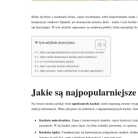
Kiedy myślimy o kuchniach świata, często wyobrażamy sobie niepowtarzalne smaki i 
kompozycje smakowe Tajlandii, po aromatyczne potrawy Indii – każda z tych kuchni ma
tak fascynujące. W tym artykule zapraszamy na smakową podróż, która zainspiruje 
W tym artykule przeczytasz
Jakie są najpopularniejsze egzotyczne kuchnie świata?
Jakie smaki dominują w kuchni meksykańskiej?
Co wyróżnia kuchnię tajską?
Jakie są cechy kuchni indyjskiej?
Jakie potrawy warto spróbować w kuchni japońskiej?
Jakie są najpopularniejsze
Na świecie można spotkać wiele
egzotycznych kuchni
, które imponują swoimi wyjąt
tradycji kulinarnych. Warto przyjrzeć się niektórym z najpopularniejszych kuchni, któ
Kuchnia meksykańska
: Znana z intensywnych smaków, często korzysta z loka
guacamole. W tej kuchni często łączy się różne techniki gotowania, co sprawia,
Kuchnia tajska
: Charakteryzuje się harmonijnym połączeniem smaków słodkich
potrawy to pad thai, curry z mlekiem kokosowym i zupa tom yum.