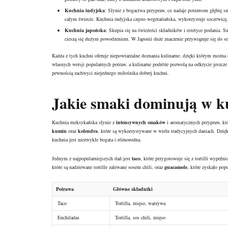
Kuchnia indyjska
: Słynie z bogactwa przypraw, co nadaje potrawom głębię sm
całym świecie. Kuchnia indyjska często wegetariańska, wykorzystuje soczewicę,
Kuchnia japońska
: Skupia się na świeżości składników i estetyce podania. Su
cieszą się dużym powodzeniem. W Japonii duże znaczenie przywiązuje się do 
Każda z tych kuchni oferuje niepowtarzalne doznania kulinarne, dzięki którym można 
własnych wersji popularnych potraw, a kulinarne podróże pozwolą na odkrycie jeszcz
pewnością zachwyci niejednego miłośnika dobrej kuchni.
Jakie smaki dominują w k
Kuchnia meksykańska słynie z
intensywnych smaków
i aromatycznych przypraw, któ
kumin
oraz
kolendra
, które są wykorzystywane w wielu tradycyjnych daniach. Dzięk
kuchnia jest niezwykle bogata i różnorodna.
Jednym z najpopularniejszych dań jest
taco
, które przygotowuje się z tortilli wypeł
które są nadziewane tortille zalewane sosem chili, oraz
guacamole
, które zyskało pop
Potrawa
Główne składniki
Taco
Tortilla, mięso, warzywa
Enchiladas
Tortilla, sos chili, mięso