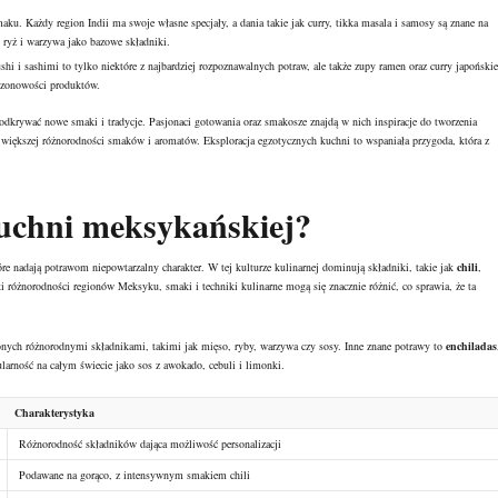
aku. Każdy region Indii ma swoje własne specjały, a dania takie jak curry, tikka masala i samosy są znane na
 ryż i warzywa jako bazowe składniki.
shi i sashimi to tylko niektóre z najbardziej rozpoznawalnych potraw, ale także zupy ramen oraz curry japońskie
sezonowości produktów.
odkrywać nowe smaki i tradycje. Pasjonaci gotowania oraz smakosze znajdą w nich inspiracje do tworzenia
e większej różnorodności smaków i aromatów. Eksploracja egzotycznych kuchni to wspaniała przygoda, która z
uchni meksykańskiej?
re nadają potrawom niepowtarzalny charakter. W tej kulturze kulinarnej dominują składniki, takie jak
chili
,
i różnorodności regionów Meksyku, smaki i techniki kulinarne mogą się znacznie różnić, co sprawia, że ta
nionych różnorodnymi składnikami, takimi jak mięso, ryby, warzywa czy sosy. Inne znane potrawy to
enchiladas
ularność na całym świecie jako sos z awokado, cebuli i limonki.
Charakterystyka
Różnorodność składników dająca możliwość personalizacji
Podawane na gorąco, z intensywnym smakiem chili