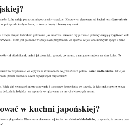
jskiej?
omatów, które nadają potrawom niepowtarzalny charakter. Kluczowym elementem tej kuchni jest
różnorodność
e w praktycznie każdym daniu, co tworzy bogaty i intensywny smak.
w. Dzięki różnym technikom gotowania, jak smażenie, duszenie czy pieczenie, potrawy osiągają wyjątkowe wal
zywami, które jest gotowane w specjalnych przyprawach, co sprawia, że jest ono niezwykle sycące i pełne
e różnymi składnikami, takimi jak ziemniaki, groszek czy mięso, a następnie smażone na złoty kolor. Te
Indusów to wegetarianie, co wpływa na różnorodność wegetariańskich potraw.
Różne źródła białka
, takie jak
rawami potrafi zadowolić nawet największych mięsożerców.
 Wiele dań wymaga długiego gotowania i starannego doprawiania, co sprawia, że ich smak staje się jeszcze
a, że kuchnia indyjska jest naprawdę wyjątkowa na tle innych światowych kuchni.
bować w kuchni japońskiej?
akże estetyką podania. Kluczowym elementem tej kuchni jest
świeżość składników
, co sprawia, że potrawy częs
ać.