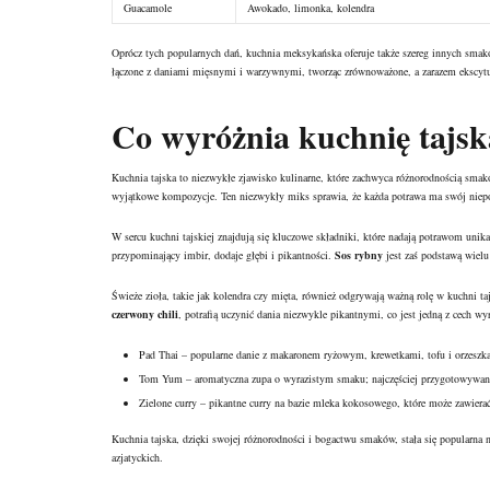
Guacamole
Awokado, limonka, kolendra
Oprócz tych popularnych dań, kuchnia meksykańska oferuje także szereg innych smaków
łączone z daniami mięsnymi i warzywnymi, tworząc zrównoważone, a zarazem ekscytuj
Co wyróżnia kuchnię tajs
Kuchnia tajska to niezwykłe zjawisko kulinarne, które zachwyca różnorodnością sma
wyjątkowe kompozycje. Ten niezwykły miks sprawia, że każda potrawa ma swój niepo
W sercu kuchni tajskiej znajdują się kluczowe składniki, które nadają potrawom un
przypominający imbir, dodaje głębi i pikantności.
Sos rybny
jest zaś podstawą wielu
Świeże zioła, takie jak kolendra czy mięta, również odgrywają ważną rolę w kuchni ta
czerwony chili
, potrafią uczynić dania niezwykle pikantnymi, co jest jedną z cech wy
Pad Thai – popularne danie z makaronem ryżowym, krewetkami, tofu i orzeszk
Tom Yum – aromatyczna zupa o wyrazistym smaku; najczęściej przygotowywana 
Zielone curry – pikantne curry na bazie mleka kokosowego, które może zawiera
Kuchnia tajska, dzięki swojej różnorodności i bogactwu smaków, stała się popularna 
azjatyckich.