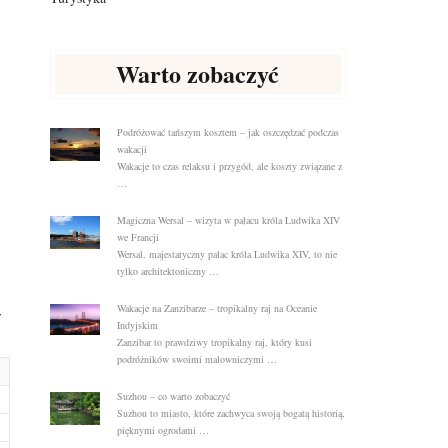
Warto zobaczyć
Podróżować tańszym kosztem – jak oszczędzać podczas
wakacji
Wakacje to czas relaksu i przygód, ale koszty związane z
…
Magiczna Wersal – wizyta w pałacu króla Ludwika XIV
we Francji
Wersal, majestatyczny pałac króla Ludwika XIV, to nie
tylko architektoniczny …
Wakacje na Zanzibarze – tropikalny raj na Oceanie
,
Indyjskim
Zanzibar to prawdziwy tropikalny raj, który kusi
podróżników swoimi malowniczymi …
Suzhou – co warto zobaczyć
Suzhou to miasto, które zachwyca swoją bogatą historią,
pięknymi ogrodami …