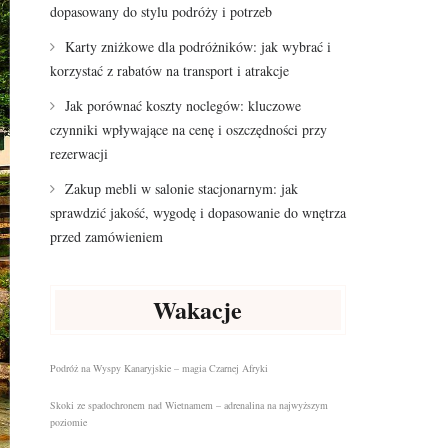
dopasowany do stylu podróży i potrzeb
Karty zniżkowe dla podróżników: jak wybrać i
korzystać z rabatów na transport i atrakcje
Jak porównać koszty noclegów: kluczowe
czynniki wpływające na cenę i oszczędności przy
rezerwacji
Zakup mebli w salonie stacjonarnym: jak
sprawdzić jakość, wygodę i dopasowanie do wnętrza
przed zamówieniem
Wakacje
Podróż na Wyspy Kanaryjskie – magia Czarnej Afryki
Skoki ze spadochronem nad Wietnamem – adrenalina na najwyższym
poziomie