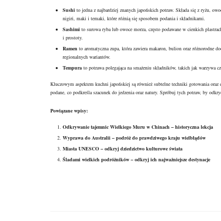
Sushi
to jedna z najbardziej znanych japońskich potraw. Składa się z ryżu, o
nigiri, maki i temaki, które różnią się sposobem podania i składnikami.
Sashimi
to surowa ryba lub owoce morza, często podawane w cienkich plastrach.
i prostoty.
Ramen
to aromatyczna zupa, która zawiera makaron, bulion oraz różnorodne doda
regionalnych wariantów.
Tempura
to potrawa polegająca na smażeniu składników, takich jak warzywa czy
Kluczowym aspektem kuchni japońskiej są również subtelne techniki gotowania oraz e
podane, co podkreśla szacunek do jedzenia oraz natury. Spróbuj tych potraw, by odkry
Powiązane wpisy:
Odkrywanie tajemnic Wielkiego Muru w Chinach – historyczna lekcja
Wyprawa do Australii – podróż do prawdziwego kraju wielbłądów
Miasta UNESCO – odkryj dziedzictwo kulturowe świata
Śladami wielkich podróżników – odkryj ich najważniejsze destynacje