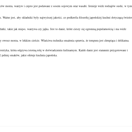
woców morza, warzyw i często jest podawane z sosem sojowym oraz wasabi. Istnieje wiele rodzajów sushi, w tym
 Ważne jest, aby składniki były najwyższej jakości, co podkreśla filozofię japońskiej kuchni dotyczącą świeżo
tki, takie jak mięso, warzywa czy jajka. Jest to danie, które cieszy się ogromną popularnością i ma wiele
 owoce morza, w lekkim cieście. Właściwa technika smażenia sprawia, że tempura jest chrupiąca i delikatna.
stetyka, która odgrywa istotną rolę w doświadczeniu kulinarnym. Każde danie jest starannie przygotowane i
ć pełnię smaków, jakie oferuje kuchnia japońska.