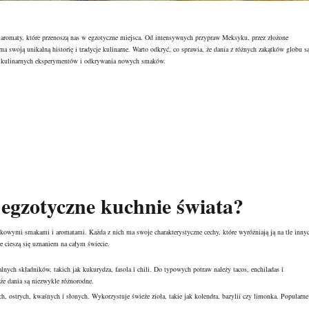
aromaty, które przenoszą nas w egzotyczne miejsca. Od intensywnych przypraw Meksyku, przez złożone
 swoją unikalną historię i tradycje kulinarne. Warto odkryć, co sprawia, że dania z różnych zakątków globu s
do kulinarnych eksperymentów i odkrywania nowych smaków.
 egzotyczne kuchnie świata?
kowymi smakami i aromatami. Każda z nich ma swoje charakterystyczne cechy, które wyróżniają ją na tle inny
re cieszą się uznaniem na całym świecie.
lnych składników, takich jak kukurydza, fasola i chili. Do typowych potraw należy tacos, enchiladas i
 że dania są niezwykle różnorodne.
, ostrych, kwaśnych i słonych. Wykorzystuje świeże zioła, takie jak kolendra, bazylii czy limonka. Popularne