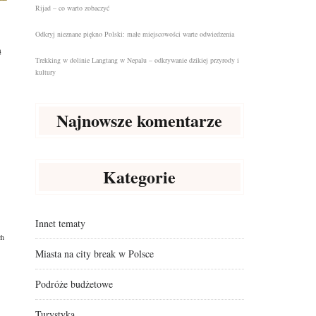
Rijad – co warto zobaczyć
Odkryj nieznane piękno Polski: małe miejscowości warte odwiedzenia
ą
Trekking w dolinie Langtang w Nepalu – odkrywanie dzikiej przyrody i
kultury
Najnowsze komentarze
Kategorie
Innet tematy
ch
Miasta na city break w Polsce
Podróże budżetowe
Turystyka