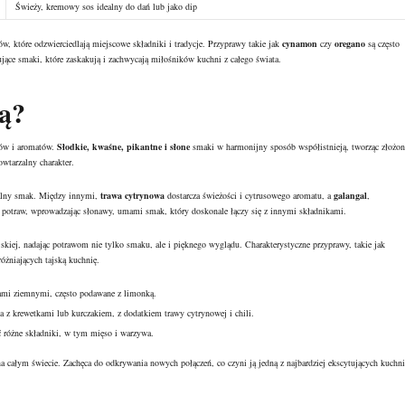
Świeży, kremowy sos idealny do dań lub jako dip
, które odzwierciedlają miejscowe składniki i tradycje. Przyprawy takie jak
cynamon
czy
oregano
są często
ące smaki, które zaskakują i zachwycają miłośników kuchni z całego świata.
ką?
ków i aromatów.
Słodkie, kwaśne, pikantne i słone
smaki w harmonijny sposób współistnieją, tworząc złożon
wtarzalny charakter.
ikalny smak. Między innymi,
trawa cytrynowa
dostarcza świeżości i cytrusowego aromatu, a
galangal
,
 potraw, wprowadzając słonawy, umami smak, który doskonale łączy się z innymi składnikami.
jskiej, nadając potrawom nie tylko smaku, ale i pięknego wyglądu. Charakterystyczne przyprawy, takie jak
różniających tajską kuchnię.
ami ziemnymi, często podawane z limonką.
z krewetkami lub kurczakiem, z dodatkiem trawy cytrynowej i chili.
ć różne składniki, w tym mięso i warzywa.
na całym świecie. Zachęca do odkrywania nowych połączeń, co czyni ją jedną z najbardziej ekscytujących kuchni