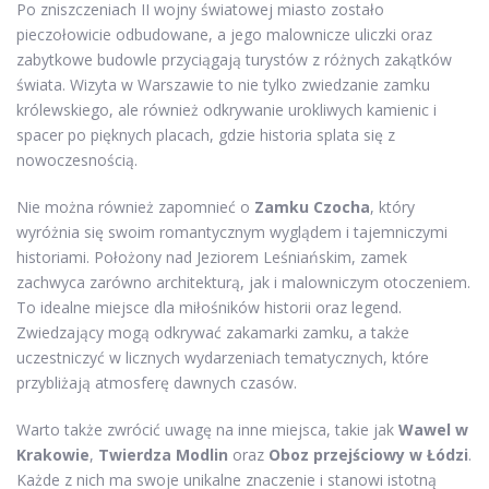
Po zniszczeniach II wojny światowej miasto zostało
pieczołowicie odbudowane, a jego malownicze uliczki oraz
zabytkowe budowle przyciągają turystów z różnych zakątków
świata. Wizyta w Warszawie to nie tylko zwiedzanie zamku
królewskiego, ale również odkrywanie urokliwych kamienic i
spacer po pięknych placach, gdzie historia splata się z
nowoczesnością.
Nie można również zapomnieć o
Zamku Czocha
, który
wyróżnia się swoim romantycznym wyglądem i tajemniczymi
historiami. Położony nad Jeziorem Leśniańskim, zamek
zachwyca zarówno architekturą, jak i malowniczym otoczeniem.
To idealne miejsce dla miłośników historii oraz legend.
Zwiedzający mogą odkrywać zakamarki zamku, a także
uczestniczyć w licznych wydarzeniach tematycznych, które
przybliżają atmosferę dawnych czasów.
Warto także zwrócić uwagę na inne miejsca, takie jak
Wawel w
Krakowie
,
Twierdza Modlin
oraz
Oboz przejściowy w Łódzi
.
Każde z nich ma swoje unikalne znaczenie i stanowi istotną