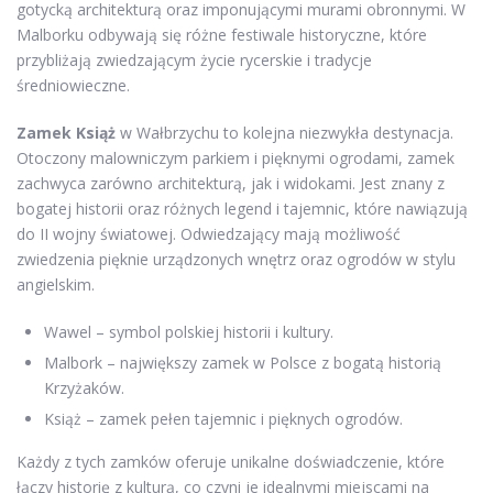
gotycką architekturą oraz imponującymi murami obronnymi. W
Malborku odbywają się różne festiwale historyczne, które
przybliżają zwiedzającym życie rycerskie i tradycje
średniowieczne.
Zamek Książ
w Wałbrzychu to kolejna niezwykła destynacja.
Otoczony malowniczym parkiem i pięknymi ogrodami, zamek
zachwyca zarówno architekturą, jak i widokami. Jest znany z
bogatej historii oraz różnych legend i tajemnic, które nawiązują
do II wojny światowej. Odwiedzający mają możliwość
zwiedzenia pięknie urządzonych wnętrz oraz ogrodów w stylu
angielskim.
Wawel – symbol polskiej historii i kultury.
Malbork – największy zamek w Polsce z bogatą historią
Krzyżaków.
Książ – zamek pełen tajemnic i pięknych ogrodów.
Każdy z tych zamków oferuje unikalne doświadczenie, które
łączy historię z kulturą, co czyni je idealnymi miejscami na