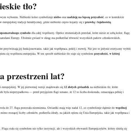
eskie tło?
adkowym wyborem. Niebieski kolor symbolizuje
niebo
oraz
nadzieję na lepszą przyszłość
, co w kontekście
 europejskiej tradycji heraldycznej, gdzie niebieski często kojarzy się z
prawdą
i
lojalnością
.
ozpoznawalnego symbolu
dla całej wspólnoty. Oprócz zrozumiałych przesłań, które niesie ze sobą kolor, flagę
 narodami Europy. Ułożenie gwiazd w okrąg ma podkreślać równość wszystkich państw członkowskich.
óre przyświecają jej funkcjonowaniu, takie jak współpraca, pokój i rozwój. Nie jest to jedynie estetyczny wybór
opiera się wspólnota europejska. W ten sposób niebieskie tło staje się symbolem
przyszłości, w której
 przestrzeni lat?
i europejskiej. W jej pierwotnej wersji znajdowało się
12 złotych gwiazdek
na niebieskim tle, które
k była nieprzypadkowa — przed przyjęciem flagi uznano, że 12 to liczba doskonała, oznaczająca pełnię i
rosła do 27, flaga pozostała niezmienna. Gwiazdki mają więc nadal 12, co symbolizuje dążenie do
wspólnej
imo rosnącej liczby członków, podkreśla ideały, na jakich opiera się Unia Europejska, takie jak współpraca i
e. Flaga stała się symbolem nie tylko instytucji, ale i wszystkich obywateli Europejczyków, którzy dzielą się