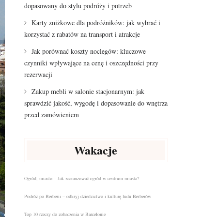
dopasowany do stylu podróży i potrzeb
Karty zniżkowe dla podróżników: jak wybrać i
korzystać z rabatów na transport i atrakcje
Jak porównać koszty noclegów: kluczowe
czynniki wpływające na cenę i oszczędności przy
rezerwacji
Zakup mebli w salonie stacjonarnym: jak
sprawdzić jakość, wygodę i dopasowanie do wnętrza
przed zamówieniem
Wakacje
Ogród, miasto – Jak zaaranżować ogród w centrum miasta?
Podróż po Berberii – odkryj dziedzictwo i kulturę ludu Berberów
Top 10 rzeczy do zobaczenia w Barcelonie