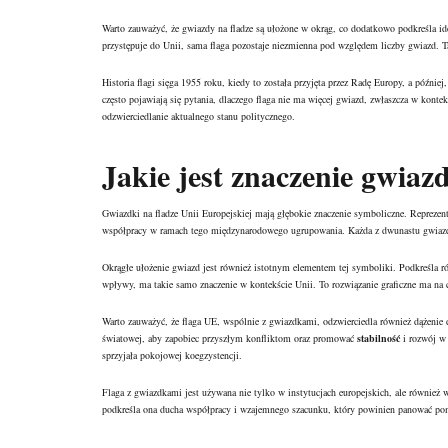
Warto zauważyć, że gwiazdy na fladze są ułożone w okrąg, co dodatkowo podkreśla id
przystępuje do Unii, sama flaga pozostaje niezmienna pod względem liczby gwiazd. Ta
Historia flagi sięga 1955 roku, kiedy to została przyjęta przez Radę Europy, a później
często pojawiają się pytania, dlaczego flaga nie ma więcej gwiazd, zwłaszcza w kontek
odzwierciedlanie aktualnego stanu politycznego.
Jakie jest znaczenie gwiaz
Gwiazdki na fladze Unii Europejskiej mają głębokie znaczenie symboliczne. Reprezen
współpracy w ramach tego międzynarodowego ugrupowania. Każda z dwunastu gwiazd je
Okrągłe ułożenie gwiazd jest również istotnym elementem tej symboliki. Podkreśla r
wpływy, ma takie samo znaczenie w kontekście Unii. To rozwiązanie graficzne ma na 
Warto zauważyć, że flaga UE, wspólnie z gwiazdkami, odzwierciedla również dążenie
światowej, aby zapobiec przyszłym konfliktom oraz promować
stabilność
i rozwój w 
sprzyjała pokojowej koegzystencji.
Flaga z gwiazdkami jest używana nie tylko w instytucjach europejskich, ale również w
podkreśla ona ducha współpracy i wzajemnego szacunku, który powinien panować p