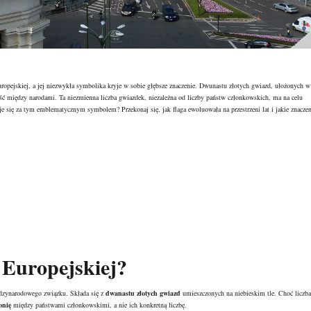
uropejskiej, a jej niezwykła symbolika kryje w sobie głębsze znaczenie. Dwunastu złotych gwiazd, ułożonych w
rność między narodami. Ta niezmienna liczba gwiazdek, niezależna od liczby państw członkowskich, ma na celu
e się za tym emblematycznym symbolem? Przekonaj się, jak flaga ewoluowała na przestrzeni lat i jakie znaczen
 Europejskiej?
ędzynarodowego związku. Składa się z
dwanastu złotych gwiazd
umieszczonych na niebieskim tle. Choć liczba
onię
między państwami członkowskimi, a nie ich konkretną liczbę.