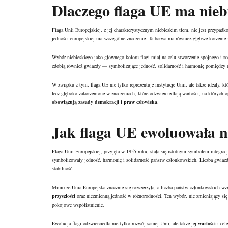
Dlaczego flaga UE ma niebi
Flaga Unii Europejskiej, z jej charakterystycznym niebieskim tłem, nie jest przyp
jedności europejskiej ma szczególne znaczenie. Ta barwa ma również głębsze korzenie w
Wybór niebieskiego jako głównego koloru flagi miał na celu stworzenie spójnego i
r
zdobią również gwiazdy — symbolizujące jedność, solidarność i harmonię pomiędzy
W związku z tym, flaga UE nie tylko reprezentuje instytucje Unii, ale także ideały, kt
lecz głęboko zakorzenione w znaczeniach, które odzwierciedlają wartości, na których 
obowiązują zasady demokracji i praw człowieka
.
Jak flaga UE ewoluowała na
Flaga Unii Europejskiej, przyjęta w 1955 roku, stała się istotnym symbolem integracj
symbolizowały jedność, harmonię i solidarność państw członkowskich. Liczba gwiazde
stabilność.
Mimo że Unia Europejska znacznie się rozszerzyła, a liczba państw członkowskich wz
przyszłości
oraz niezmienną jedność w różnorodności. Ten wybór, nie zmieniający się m
pokojowe współistnienie.
Ewolucja flagi odzwierciedla nie tylko rozwój samej Unii, ale także jej
wartości
i cel