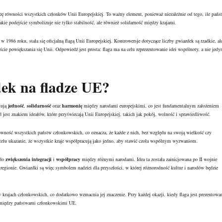
eę równości wszystkich członków Unii Europejskiej. To ważny element, ponieważ niezależnie od tego, ile pańs
kie podejście symbolizuje nie tylko stabilność, ale również solidarność między krajami.
, w 1986 roku, stała się oficjalną flagą Unii Europejskiej. Kontrowersje dotyczące liczby gwiazdek są rzadkie, al
ście powiększania się Unii. Odpowiedź jest prosta: flaga ma na celu reprezentowanie idei wspólnoty, a nie jedy
dek na fladze UE?
tują
jedność
,
solidarność
oraz
harmonię
między narodami europejskimi, co jest fundamentalnym założeniem
st znakiem ideałów, które przyświecają Unii Europejskiej, takich jak pokój, wolność i sprawiedliwość.
ówność wszystkich państw członkowskich, co oznacza, że każde z nich, bez względu na swoją wielkość czy
celu ukazanie, że wszystkie kraje współpracują jako jedno, aby stawić czoła wspólnym wyzwaniom.
 do
zwiększenia integracji
i
współpracy
między różnymi narodami. Idea ta została zainicjowana po II wojnie
regionie. Gwiazdki są więc symbolem nadziei dla przyszłości, w której różnorodność kultur i narodów będzie
 krajach członkowskich, co dodatkowo wzmacnia jej znaczenie. Przy każdej okazji, kiedy flaga jest prezentowa
omiędzy państwami członkowskimi UE.