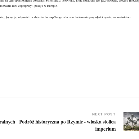
 ma na celu upamiętnienie deklaracji Schumana z 1950 roku, która uznawana jest jako początek procesu integrac
promowania idei współpracy i pokoju w Europie.
kiej, łącząc jej obywateli w dążeniu do wspólnego celu oraz budowaniu przyszłości opartej na wartościach
NEXT POST
ralnych
Podróż historyczna po Rzymie - włoska stolica
imperium