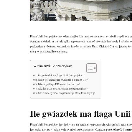
Flaga Unii Europejskiej to jeden z najbardziej rozpoznawalnych symboli wspólnoty e
okrąg na niebieskim tle, nie tylko reprezentuje jedność, ale także harmonię i solida
podkreślenie równości wszystkich krajów w ramach Unii. Ciekawi Cię, co jeszcze kryj
mają jej poszczególne elementy.
W tym artykule przeczytasz
Ile gwiazdek ma flaga Unii Europejskiej?
Jakie jest znaczenie gwiazdek na fladze UE?
Dlaczego flaga UE ma niebieskie tło?
Jak flaga UE ewoluowała na przestrzeni lat?
Jakie inne symbole reprezentują Unię Europejską?
Ile gwiazdek ma flaga Unii
Flaga Unii Europejskiej jest jednym z najbardziej rozpoznawalnych symboli tego mi
jest stała, gwiazdy mają swoje symboliczne znaczenie. Oznaczają one
jedność
i
harm