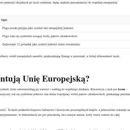
od ceremonii oficjalnych po życie codzienne, będąc znakiem przynależności do wspólnej europejskiej
Opis
Flaga została przyjęta jako symbol idei europejskiej jedności.
Flaga stała się symbolem rosnącej liczby państw członkowskich.
Zachowanie 12 gwiazdek jako symbol jedności mimo rozszerzenia.
pólnoty wśród europejskich narodów, przekształcając Europę w przestrzeń, w której różnorodność może
entują Unię Europejską?
 symboli, które odzwierciedlają jej wartości i werbują do wspólnego działania. Kluczowym z nich jest
hymn
–
muzyczny stał się symbolem jedności oraz ducha współpracy wśród państw członkowskich, przekazując przesłan
ości’. To hasło podkreśla bogactwo kulturowe i historyczne poszczególnych krajów, a jednocześnie wskazuje na
przypomnienie, że różnorodność nie jest przeszkodą, lecz cennym atutem, który wnosi wartość do całej