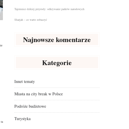
Tajemnice dzikiej przyrody: odkrywanie parków narodowych
Sharjah – co warto zobaczyć
Najnowsze komentarze
ie
Kategorie
Innet tematy
Miasta na city break w Polsce
Podróże budżetowe
Turystyka
 ta