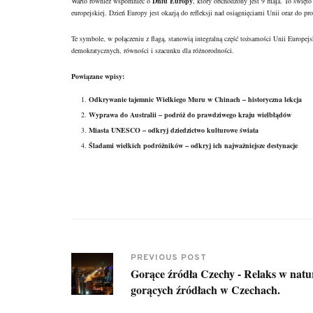
Warto również wspomnieć o
Dniu Europy
, który obchodzony jest 9 maja. To święto
europejskiej. Dzień Europy jest okazją do refleksji nad osiągnięciami Unii oraz do 
Te symbole, w połączeniu z flagą, stanowią integralną część tożsamości Unii Europejs
demokratycznych, równości i szacunku dla różnorodności.
Powiązane wpisy:
Odkrywanie tajemnic Wielkiego Muru w Chinach – historyczna lekcja
Wyprawa do Australii – podróż do prawdziwego kraju wielbłądów
Miasta UNESCO – odkryj dziedzictwo kulturowe świata
Śladami wielkich podróżników – odkryj ich najważniejsze destynacje
PREVIOUS POST
Gorące źródła Czechy - Relaks w natu
gorących źródłach w Czechach.