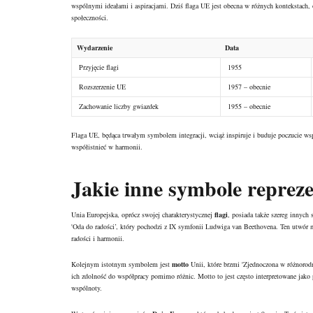
wspólnymi ideałami i aspiracjami. Dziś flaga UE jest obecna w różnych kontekstach, 
społeczności.
Wydarzenie
Data
Przyjęcie flagi
1955
Rozszerzenie UE
1957 – obecnie
Zachowanie liczby gwiazdek
1955 – obecnie
Flaga UE, będąca trwałym symbolem integracji, wciąż inspiruje i buduje poczucie ws
współistnieć w harmonii.
Jakie inne symbole reprez
Unia Europejska, oprócz swojej charakterystycznej
flagi
, posiada także szereg innych
'Oda do radości’, który pochodzi z IX symfonii Ludwiga van Beethovena. Ten utwór 
radości i harmonii.
Kolejnym istotnym symbolem jest
motto
Unii, które brzmi 'Zjednoczona w różnorodn
ich zdolność do współpracy pomimo różnic. Motto to jest często interpretowane jako 
wspólnoty.