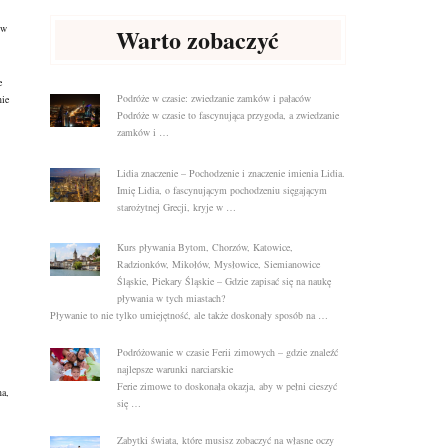
tw
Warto zobaczyć
e
Podróże w czasie: zwiedzanie zamków i pałaców
nie
Podróże w czasie to fascynująca przygoda, a zwiedzanie
zamków i …
Lidia znaczenie – Pochodzenie i znaczenie imienia Lidia.
Imię Lidia, o fascynującym pochodzeniu sięgającym
starożytnej Grecji, kryje w …
Kurs pływania Bytom, Chorzów, Katowice,
Radzionków, Mikołów, Mysłowice, Siemianowice
Śląskie, Piekary Śląskie – Gdzie zapisać się na naukę
pływania w tych miastach?
Pływanie to nie tylko umiejętność, ale także doskonały sposób na …
Podróżowanie w czasie Ferii zimowych – gdzie znaleźć
najlepsze warunki narciarskie
Ferie zimowe to doskonała okazja, aby w pełni cieszyć
na,
się …
Zabytki świata, które musisz zobaczyć na własne oczy