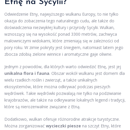
Etnę na Sycylii?
Odwiedzenie Etny, najwyższego wulkanu Europy, to nie tylko
okazja do zobaczenia tego naturalnego cudu, ale także do
doświadczenia niezwykłej kultury i przyrody Sycylii. Wulkan,
wznoszący się na wysokość ponad 3300 metrów, zachwyca
malowniczymi widokami, które zmieniają się w zależności od
pory roku. W zimie pokryty jest śniegiem, natomiast latem jego
zbocza zdobią zielone winnice i aromatyczne gaje oliwne.
Jednym z powodów, dla których warto odwiedzić Etnę, jest jej
unikalna flora i fauna
. Obszar wokół wulkanu jest domem dla
wielu rzadkich roślin i zwierząt, a także unikalnych
ekosystemów, które można odkrywać podczas pieszych
wędrówek. Takie wędrówki pozwalają nie tylko na podziwianie
krajobrazów, ale także na odkrywanie lokalnych legend i tradycji,
które są nierozerwalnie związane z Etną.
Dodatkowo, wulkan oferuje różnorodne atrakcje turystyczne.
Można zorganizować
wycieczki piesze
na szczyt Etny, które