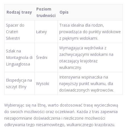
Poziom
Rodzaj trasy
Opis
trudności
Spacer do
Trasa idealna dla rodzin,
Crateri
Łatwy
prowadząca do punkty widokowe
Silvestri
z pięknymi widokami.
Wymagająca wędrówka z
Szlak na
zachwycającymi widokami na
Montagnola di
Średni
otaczający krajobraz
Linguaglossa
wulkaniczny.
Intensywna wspinaczka na
Ekspedycja na
Wysoki
najwyższy punkt wulkanu, dla
szczyt Etny
doświadczonych wędrowców.
Wybierając się na Etnę, warto dostosować trasę wycieczkową
do swoich możliwości oraz oczekiwań. Każda z tras zapewnia
niezapomniane doświadczenia i niezliczone możliwości
odkrywania tego niesamowitego, wulkanicznego krajobrazu.