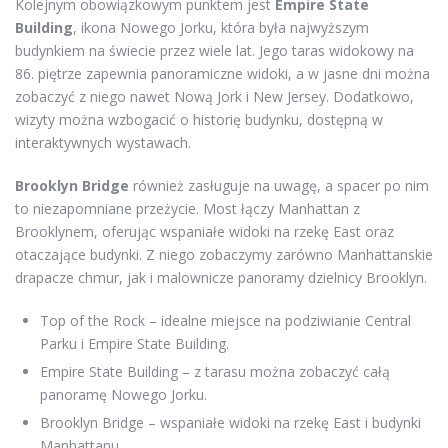
Kolejnym obowiązkowym punktem jest
Empire State
Building
, ikona Nowego Jorku, która była najwyższym
budynkiem na świecie przez wiele lat. Jego taras widokowy na
86. piętrze zapewnia panoramiczne widoki, a w jasne dni można
zobaczyć z niego nawet Nową Jork i New Jersey. Dodatkowo,
wizyty można wzbogacić o historię budynku, dostępną w
interaktywnych wystawach.
Brooklyn Bridge
również zasługuje na uwagę, a spacer po nim
to niezapomniane przeżycie. Most łączy Manhattan z
Brooklynem, oferując wspaniałe widoki na rzekę East oraz
otaczające budynki. Z niego zobaczymy zarówno Manhattanskie
drapacze chmur, jak i malownicze panoramy dzielnicy Brooklyn.
Top of the Rock – idealne miejsce na podziwianie Central
Parku i Empire State Building.
Empire State Building – z tarasu można zobaczyć całą
panoramę Nowego Jorku.
Brooklyn Bridge – wspaniałe widoki na rzekę East i budynki
Manhattanu.