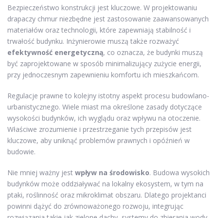
Bezpieczeństwo konstrukcji jest kluczowe. W projektowaniu
drapaczy chmur niezbędne jest zastosowanie zaawansowanych
materiałów oraz technologii, które zapewniają stabilność i
trwałość budynku. Inżynierowie muszą także rozważyć
efektywność energetyczną
, co oznacza, że budynki muszą
być zaprojektowane w sposób minimalizujący zużycie energii,
przy jednoczesnym zapewnieniu komfortu ich mieszkańcom.
Regulacje prawne to kolejny istotny aspekt procesu budowlano-
urbanistycznego. Wiele miast ma określone zasady dotyczące
wysokości budynków, ich wyglądu oraz wpływu na otoczenie.
Właściwe zrozumienie i przestrzeganie tych przepisów jest
kluczowe, aby uniknąć problemów prawnych i opóźnień w
budowie.
Nie mniej ważny jest
wpływ na środowisko
. Budowa wysokich
budynków może oddziaływać na lokalny ekosystem, w tym na
ptaki, roślinność oraz mikroklimat obszaru. Dlatego projektanci
powinni dążyć do zrównoważonego rozwoju, integrując
rozwiązania takie jak zielone dachy, systemy do zbierania wody