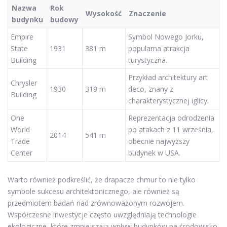
Nazwa
Rok
Wysokość
Znaczenie
budynku
budowy
Empire
Symbol Nowego Jorku,
State
1931
381 m
popularna atrakcja
Building
turystyczna.
Przykład architektury art
Chrysler
1930
319 m
deco, znany z
Building
charakterystycznej iglicy.
One
Reprezentacja odrodzenia
World
po atakach z 11 września,
2014
541 m
Trade
obecnie najwyższy
Center
budynek w USA.
Warto również podkreślić, że drapacze chmur to nie tylko
symbole sukcesu architektonicznego, ale również są
przedmiotem badań nad zrównoważonym rozwojem.
Współczesne inwestycje często uwzględniają technologie
ekologiczne, które zmniejszają wpływ budynków na środowisko.