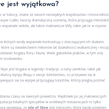
ye jest wyjątkowa?
jsc w Szkocji, znane ze swoich niezwykłych krajobrazów i różnorodnoś
syw Cuillin, tworzy dramatyczną scenerię, która przyciąga miłośnik
o wspaniałe widoki, ale także malownicze klify, takie jak te w rejonie
 w których wody wspaniale kontrastują z otaczającymi ich skałami.
tóre są świadectwem milionów lat działalności wulkanicznej i erozji
dziwiać bogatą florę i faunę. Wiele gatunków ptaków, w tym orły
ym środowisku.
f Skye jest bogata w legendy i tradycje, a ruiny zamków, takie jak
szkańcy wyspy dbają o swoje dziedzictwo, co przejawia się w
bywające się na wyspie przyciągają turystów, którzy pragną poznać
ędzenia czasu na świeżym powietrzu. Wędrówki po jej malowniczych
stacja lokalnych specjałów w urokliwych restauracjach to tylko
ltura sprawiają, że
Isle of Skye
jest miejscem, które każdy powinien