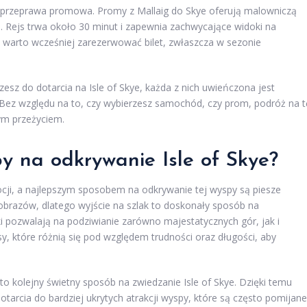
t przeprawa promowa. Promy z Mallaig do Skye oferują malowniczą
 Rejs trwa około 30 minut i zapewnia zachwycające widoki na
i, warto wcześniej zarezerwować bilet, zwłaszcza w sezonie
sz do dotarcia na Isle of Skye, każda z nich uwieńczona jest
 Bez względu na to, czy wybierzesz samochód, czy prom, podróż na t
ym przeżyciem.
by na odkrywanie Isle of Skye?
kocji, a najlepszym sposobem na odkrywanie tej wyspy są piesze
obrazów, dlatego wyjście na szlak to doskonały sposób na
 pozwalają na podziwianie zarówno majestatycznych gór, jak i
y, które różnią się pod względem trudności oraz długości, aby
to kolejny świetny sposób na zwiedzanie Isle of Skye. Dzięki temu
arcia do bardziej ukrytych atrakcji wyspy, które są często pomijane