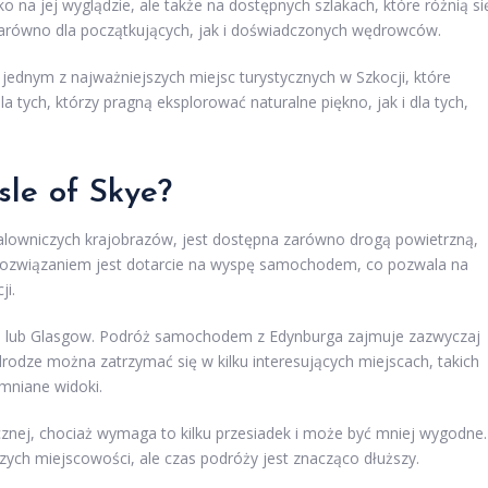
lko na jej wyglądzie, ale także na dostępnych szlakach, które różnią si
zarówno dla początkujących, jak i doświadczonych wędrowców.
je jednym z najważniejszych miejsc turystycznych w Szkocji, które
tych, którzy pragną eksplorować naturalne piękno, jak i dla tych,
sle of Skye?
 malowniczych krajobrazów, jest dostępna zarówno drogą powietrzną,
m rozwiązaniem jest dotarcie na wyspę samochodem, co pozwala na
ji.
rga lub Glasgow. Podróż samochodem z Edynburga zajmuje zazwyczaj
drodze można zatrzymać się w kilku interesujących miejscach, takich
mniane widoki.
cznej, chociaż wymaga to kilku przesiadek i może być mniej wygodne.
zych miejscowości, ale czas podróży jest znacząco dłuższy.