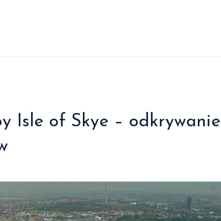
py Isle of Skye – odkrywanie
w