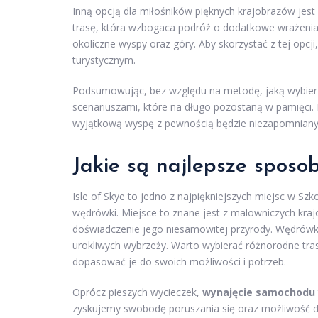
Inną opcją dla miłośników pięknych krajobrazów jes
trasę, która wzbogaca podróż o dodatkowe wrażenia.
okoliczne wyspy oraz góry. Aby skorzystać z tej opcj
turystycznym.
Podsumowując, bez względu na metodę, jaką wybierze
scenariuszami, które na długo pozostaną w pamięci.
wyjątkową wyspę z pewnością będzie niezapomnian
Jakie są najlepsze sposo
Isle of Skye to jedno z najpiękniejszych miejsc w Sz
wędrówki. Miejsce to znane jest z malowniczych kraj
doświadczenie jego niesamowitej przyrody. Wędrówki
urokliwych wybrzeży. Warto wybierać różnorodne tras
dopasować je do swoich możliwości i potrzeb.
Oprócz pieszych wycieczek,
wynajęcie samochodu
zyskujemy swobodę poruszania się oraz możliwość dot