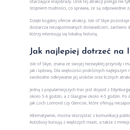
otaczające krajobrazy. Urok tej atrakcji polega nie ty
stopniem trudności, co sprawia, że są odpowiednie 
Dzięki bogatej ofercie atrakcji, Isle of Skye pozosta
dostarcza niezapomnianych doświadczeń, zarówno dla 
którzy interesują się lokalną historią.
Jak najlepiej dotrzeć na I
Isle of Skye, znana ze swojej niezwykłej przyrody i
jak i lądową. Dla większości podróżnych najlepszy
swobodne odkrywanie jej uroków oraz licznych atrakc
Jedną z popularniejszych tras jest dojazd z Edynbu
około 5-6 godzin, a z Glasgow około 4-5 godzin. Po 
jak Loch Lomond czy Glencoe, które oferują niezapo
Alternatywnie, można skorzystać z komunikacji publi
Autobusy kursują z większych miast, a także z mniejs