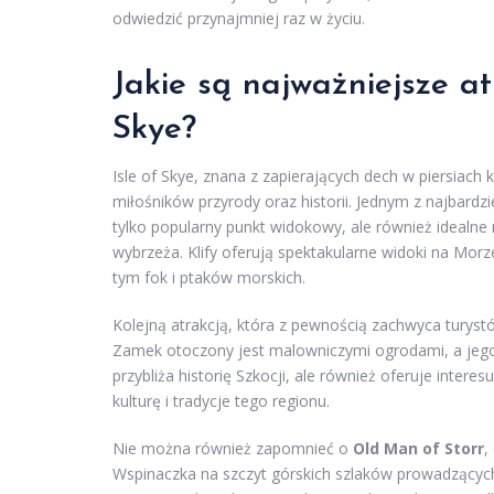
odwiedzić przynajmniej raz w życiu.
Jakie są najważniejsze at
Skye?
Isle of Skye, znana z zapierających dech w piersiach k
miłośników przyrody oraz historii. Jednym z najbardz
tylko popularny punkt widokowy, ale również idealne
wybrzeża. Klify oferują spektakularne widoki na Morz
tym fok i ptaków morskich.
Kolejną atrakcją, która z pewnością zachwyca turyst
Zamek otoczony jest malowniczymi ogrodami, a jego wn
przybliża historię Szkocji, ale również oferuje inter
kulturę i tradycje tego regionu.
Nie można również zapomnieć o
Old Man of Storr
,
Wspinaczka na szczyt górskich szlaków prowadzącyc