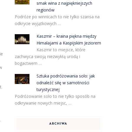
smak wina z najpiękniejszych
regionów
Podróże po winnicach to nie tylko szansa na
odkrycie wyjątkowych …
Kaszmir – kraina piękna między
Himalajami a Kaspijskim Jeziorem
Kaszmir to miejsce, które
ie
zachwyca swoją niezwykłą urodą i
bogactwem …
 w
Sztuka podróżowania solo: jak
odnaleźć siłę w samotności
t.
turystycznej
Podróżowanie solo to nie tylko sposób na
odkrywanie nowych miejsc, …
.
ARCHIWA