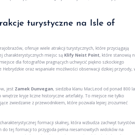
rakcje turystyczne na Isle of
rajobrazów, oferuje wiele atrakcji turystycznych, które przyciągają
iej charakterystycznych miejsc są
Klify Neist Point
, które stanowią n
 miejsce dla fotografów pragnących uchwycić piękno szkockiego
e Hebrydzkie oraz wspaniałe możliwości obserwacji dzikiej przyrody,
ów, jest
Zamek Dunvegan
, siedziba klanu MacLeod od ponad 800 la
ętrze kryje liczne historyczne artefakty. To miejsce nie tylko
esujące zwiedzanie z przewodnikiem, które pozwala lepiej zrozumieć
 charakterystycznej formacji skalnej, która wzbudza zachwyt turystów
h do tej formacji to przygoda pełna niesamowitych widoków na