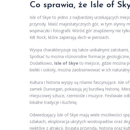
Co sprawia, że Isle of Sk
Isle of Skye to jedno z najbardziej urzekających mie
przyrody. Maść majestatycznych gór, w tym słynny ma
wspinaczki i fotografii. Wśród gór znajdziemy nie tylk
Kilt Rock, które zapierają dech w piersiach.
Wyspa charakteryzuje się także unikalnymi zatokami,
Spotkać tu można różnorodne formacje geologiczne, k
Dodatkowo,
Isle of Skye
to miejsce, gdzie można po
bieliki i sokoły, można zaobserwować w ich naturaln
Kultura i historia wyspy są równie fascynujące. Isle o
zamek Dunvegan, pokazują jej burzliwą historię. Mie
miejscowej sztuce, rzemiośle i muzyce. Festiwale od
lokalne tradycje i kuchnię.
Odwiedzający Isle of Skye mają wiele możliwości sp
szlakach, eksploracja ukrytych wodospadów oraz degu
niektóre z atrakcji. Bogata przyroda, historia oraz ku