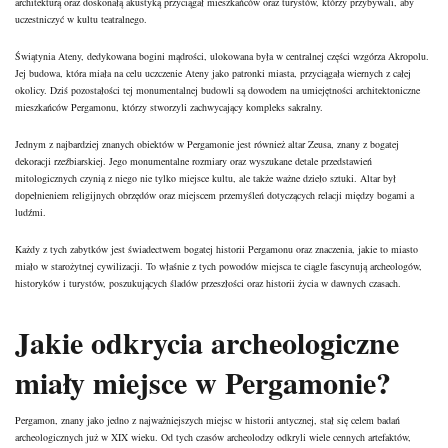
architekturą oraz doskonałą akustyką przyciągał mieszkańców oraz turystów, którzy przybywali, aby
uczestniczyć w kultu teatralnego.
Świątynia Ateny, dedykowana bogini mądrości, ulokowana była w centralnej części wzgórza Akropolu.
Jej budowa, która miała na celu uczczenie Ateny jako patronki miasta, przyciągała wiernych z całej
okolicy. Dziś pozostałości tej monumentalnej budowli są dowodem na umiejętności architektoniczne
mieszkańców Pergamonu, którzy stworzyli zachwycający kompleks sakralny.
Jednym z najbardziej znanych obiektów w Pergamonie jest również altar Zeusa, znany z bogatej
dekoracji rzeźbiarskiej. Jego monumentalne rozmiary oraz wyszukane detale przedstawień
mitologicznych czynią z niego nie tylko miejsce kultu, ale także ważne dzieło sztuki. Altar był
dopełnieniem religijnych obrzędów oraz miejscem przemyśleń dotyczących relacji między bogami a
ludźmi.
Każdy z tych zabytków jest świadectwem bogatej historii Pergamonu oraz znaczenia, jakie to miasto
miało w starożytnej cywilizacji. To właśnie z tych powodów miejsca te ciągle fascynują archeologów,
historyków i turystów, poszukujących śladów przeszłości oraz historii życia w dawnych czasach.
Jakie odkrycia archeologiczne
miały miejsce w Pergamonie?
Pergamon, znany jako jedno z najważniejszych miejsc w historii antycznej, stał się celem badań
archeologicznych już w XIX wieku. Od tych czasów archeolodzy odkryli wiele cennych artefaktów,