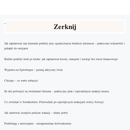
Zerknij
Jak zaplanować tani kierunek podróży przy ograniczonym budżecie dziennym – praktyczne wskazówki i
pułapki do omijania
Budżet podróży krok po kroku: jak zaplanować koszty, transport i noclegi bez stresu finansowego
Wyprawa na Spitsbergen – poznaj arktyczny świat
Chicago – co warto zobaczyć
Ile dni poświęcić na zwiedzanie Gniezna – praktyczny plan i najważniejsze atrakcje miasta
Co zwiedzać w Sztokholmie: Przewodnik po największych atrakcjach stolicy Szwecji
Jak zachować szczęście podczas wakacji – udany pobyt
Podróżując z autostopem – niezapomniane doświadczenia