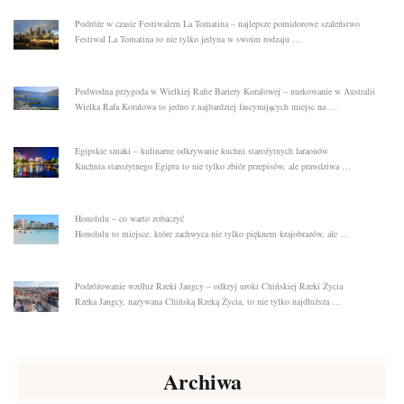
Podróże w czasie Festiwalem La Tomatina – najlepsze pomidorowe szaleństwo
Festiwal La Tomatina to nie tylko jedyna w swoim rodzaju …
Podwodna przygoda w Wielkiej Rafie Bariery Koralowej – nurkowanie w Australii
Wielka Rafa Koralowa to jedno z najbardziej fascynujących miejsc na …
Egipskie smaki – kulinarne odkrywanie kuchni starożytnych faraonów
Kuchnia starożytnego Egiptu to nie tylko zbiór przepisów, ale prawdziwa …
Honolulu – co warto zobaczyć
Honolulu to miejsce, które zachwyca nie tylko pięknem krajobrazów, ale …
Podróżowanie wzdłuż Rzeki Jangcy – odkryj uroki Chińskiej Rzeki Życia
Rzeka Jangcy, nazywana Chińską Rzeką Życia, to nie tylko najdłuższa …
Archiwa