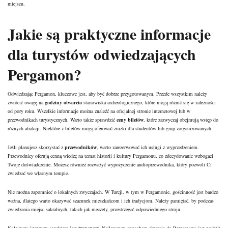
miejscu.
Jakie są praktyczne informacje
dla turystów odwiedzających
Pergamon?
Odwiedzając Pergamon, kluczowe jest, aby być dobrze przygotowanym. Przede wszystkim należy
zwrócić uwagę na
godziny otwarcia
stanowiska archeologicznego, które mogą różnić się w zależności
od pory roku. Wszelkie informacje można znaleźć na oficjalnej stronie internetowej lub w
przewodnikach turystycznych. Warto także sprawdzić
ceny biletów
, które zazwyczaj obejmują wstęp do
różnych atrakcji. Niektóre z biletów mogą oferować zniżki dla studentów lub grup zorganizowanych.
Jeśli planujesz skorzystać z
przewodników
, warto zarezerwować ich usługi z wyprzedzeniem.
Przewodnicy oferują cenną wiedzę na temat historii i kultury Pergamonu, co zdecydowanie wzbogaci
Twoje doświadczenie. Możesz również rozważyć wypożyczenie audioprzewodnika, który pozwoli Ci
zwiedzać we własnym tempie.
Nie można zapomnieć o lokalnych zwyczajach. W Turcji, w tym w Pergamonie, gościnność jest bardzo
ważna, dlatego warto okazywać szacunek mieszkańcom i ich tradycjom. Należy pamiętać, by podczas
zwiedzania miejsc sakralnych, takich jak meczety, przestrzegać odpowiedniego stroju.