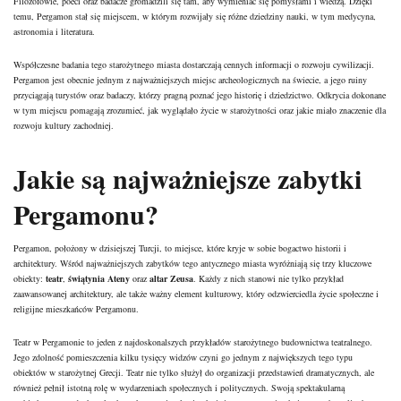
Filozofowie, poeci oraz badacze gromadzili się tam, aby wymieniać się pomysłami i wiedzą. Dzięki
temu, Pergamon stał się miejscem, w którym rozwijały się różne dziedziny nauki, w tym medycyna,
astronomia i literatura.
Współczesne badania tego starożytnego miasta dostarczają cennych informacji o rozwoju cywilizacji.
Pergamon jest obecnie jednym z najważniejszych miejsc archeologicznych na świecie, a jego ruiny
przyciągają turystów oraz badaczy, którzy pragną poznać jego historię i dziedzictwo. Odkrycia dokonane
w tym miejscu pomagają zrozumieć, jak wyglądało życie w starożytności oraz jakie miało znaczenie dla
rozwoju kultury zachodniej.
Jakie są najważniejsze zabytki
Pergamonu?
Pergamon, położony w dzisiejszej Turcji, to miejsce, które kryje w sobie bogactwo historii i
architektury. Wśród najważniejszych zabytków tego antycznego miasta wyróżniają się trzy kluczowe
obiekty:
teatr
,
świątynia Ateny
oraz
altar Zeusa
. Każdy z nich stanowi nie tylko przykład
zaawansowanej architektury, ale także ważny element kulturowy, który odzwierciedla życie społeczne i
religijne mieszkańców Pergamonu.
Teatr w Pergamonie to jeden z najdoskonalszych przykładów starożytnego budownictwa teatralnego.
Jego zdolność pomieszczenia kilku tysięcy widzów czyni go jednym z największych tego typu
obiektów w starożytnej Grecji. Teatr nie tylko służył do organizacji przedstawień dramatycznych, ale
również pełnił istotną rolę w wydarzeniach społecznych i politycznych. Swoją spektakularną