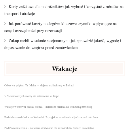
Karty zniżkowe dla podróżników: jak wybrać i korzystać z rabatów na
transport i atrakcje
Jak porównać koszty noclegów: kluczowe czynniki wpływające na
cenę i oszczędności przy rezerwacji
Zakup mebli w salonie stacjonarnym: jak sprawdzić jakość, wygodę i
dopasowanie do wnętrza przed zamówieniem
Wakacje
Odkrywaj piękno Taj Mahal – klejnot architektury w Indiach
5 Niesamowitych rzeczy do zobaczenia w Taipei
Wakacje w pełnym blasku słońca – najlepsze miejsca na słoneczną przygodę
Podniebna wędrówka po Kolumbii Brytyjskiej – robienie zdjęć z wysokości lotu
Podróżowanie zimą – najlepsze destynacje dla miłośników białego szaleństwa