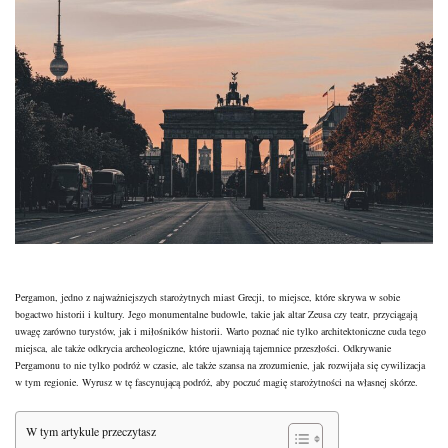
Pergamon, jedno z najważniejszych starożytnych miast Grecji, to miejsce, które skrywa w sobie
bogactwo historii i kultury. Jego monumentalne budowle, takie jak altar Zeusa czy teatr, przyciągają
uwagę zarówno turystów, jak i miłośników historii. Warto poznać nie tylko architektoniczne cuda tego
miejsca, ale także odkrycia archeologiczne, które ujawniają tajemnice przeszłości. Odkrywanie
Pergamonu to nie tylko podróż w czasie, ale także szansa na zrozumienie, jak rozwijała się cywilizacja
w tym regionie. Wyrusz w tę fascynującą podróż, aby poczuć magię starożytności na własnej skórze.
W tym artykule przeczytasz