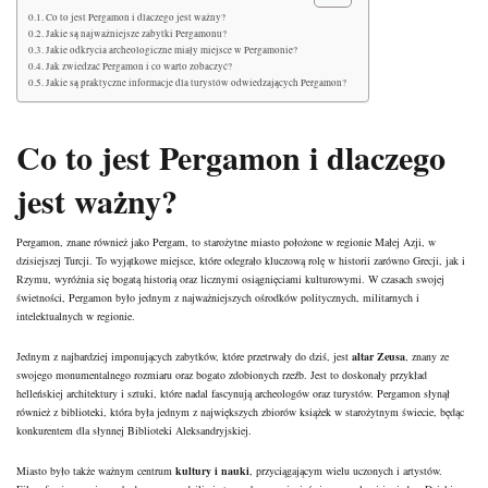
Co to jest Pergamon i dlaczego jest ważny?
Jakie są najważniejsze zabytki Pergamonu?
Jakie odkrycia archeologiczne miały miejsce w Pergamonie?
Jak zwiedzać Pergamon i co warto zobaczyć?
Jakie są praktyczne informacje dla turystów odwiedzających Pergamon?
Co to jest Pergamon i dlaczego
jest ważny?
Pergamon, znane również jako Pergam, to starożytne miasto położone w regionie Małej Azji, w
dzisiejszej Turcji. To wyjątkowe miejsce, które odegrało kluczową rolę w historii zarówno Grecji, jak i
Rzymu, wyróżnia się bogatą historią oraz licznymi osiągnięciami kulturowymi. W czasach swojej
świetności, Pergamon było jednym z najważniejszych ośrodków politycznych, militarnych i
intelektualnych w regionie.
Jednym z najbardziej imponujących zabytków, które przetrwały do dziś, jest
altar Zeusa
, znany ze
swojego monumentalnego rozmiaru oraz bogato zdobionych rzeźb. Jest to doskonały przykład
helleńskiej architektury i sztuki, które nadal fascynują archeologów oraz turystów. Pergamon słynął
również z biblioteki, która była jednym z największych zbiorów książek w starożytnym świecie, będąc
konkurentem dla słynnej Biblioteki Aleksandryjskiej.
Miasto było także ważnym centrum
kultury i nauki
, przyciągającym wielu uczonych i artystów.