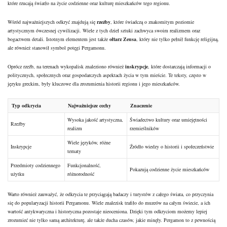
które rzucają światło na życie codzienne oraz kulturę mieszkańców tego regionu.
Wśród najważniejszych odkryć znajdują się
rzeźby
, które świadczą o znakomitym poziomie
artystycznym ówczesnej cywilizacji. Wiele z tych dzieł sztuki zachwyca swoim realizmem oraz
bogactwem detali. Istotnym elementem jest także
ołtarz Zeusa
, który nie tylko pełnił funkcję religijną,
ale również stanowił symbol potęgi Pergamonu.
Oprócz rzeźb, na terenach wykopalisk znaleziono również
inskrypcje
, które dostarczają informacji o
politycznych, społecznych oraz gospodarczych aspektach życia w tym mieście. Te teksty, często w
języku greckim, były kluczowe dla zrozumienia historii regionu i jego mieszkańców.
Typ odkrycia
Najważniejsze cechy
Znaczenie
Wysoka jakość artystyczna,
Świadectwo kultury oraz umiejętności
Rzeźby
realizm
rzemieślników
Wiele języków, różne
Inskrypcje
Źródło wiedzy o historii i społeczeństwie
tematy
Przedmioty codziennego
Funkcjonalność,
Pokazują codzienne życie mieszkańców
użytku
różnorodność
Warto również zauważyć, że odkrycia te przyciągają badaczy i turystów z całego świata, co przyczynia
się do popularyzacji historii Pergamonu. Wiele znalezisk trafiło do muzeów na całym świecie, a ich
wartość antykwaryczna i historyczna pozostaje nieoceniona. Dzięki tym odkryciom możemy lepiej
zrozumieć nie tylko samą architekturę, ale także ducha czasów, jakie minęły. Pergamon to z pewnością