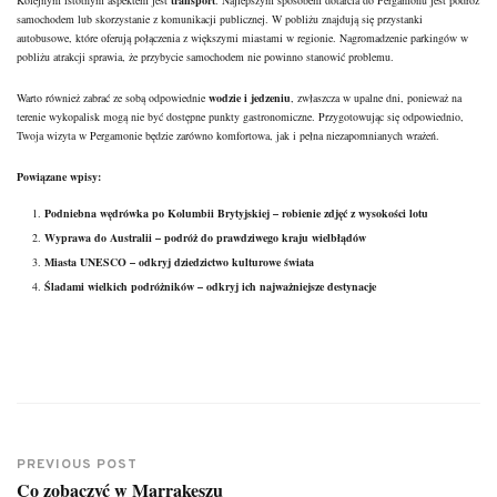
Kolejnym istotnym aspektem jest
transport
. Najlepszym sposobem dotarcia do Pergamonu jest podróż
samochodem lub skorzystanie z komunikacji publicznej. W pobliżu znajdują się przystanki
autobusowe, które oferują połączenia z większymi miastami w regionie. Nagromadzenie parkingów w
pobliżu atrakcji sprawia, że przybycie samochodem nie powinno stanowić problemu.
Warto również zabrać ze sobą odpowiednie
wodzie i jedzeniu
, zwłaszcza w upalne dni, ponieważ na
terenie wykopalisk mogą nie być dostępne punkty gastronomiczne. Przygotowując się odpowiednio,
Twoja wizyta w Pergamonie będzie zarówno komfortowa, jak i pełna niezapomnianych wrażeń.
Powiązane wpisy:
Podniebna wędrówka po Kolumbii Brytyjskiej – robienie zdjęć z wysokości lotu
Wyprawa do Australii – podróż do prawdziwego kraju wielbłądów
Miasta UNESCO – odkryj dziedzictwo kulturowe świata
Śladami wielkich podróżników – odkryj ich najważniejsze destynacje
PREVIOUS POST
Co zobaczyć w Marrakeszu