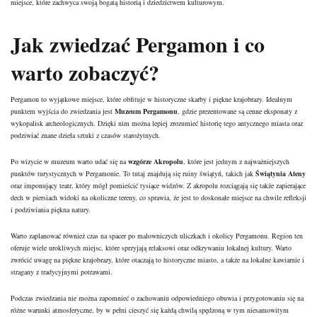
miejsce, które zachwyca swoją bogatą historią i dziedzictwem kulturowym.
Jak zwiedzać Pergamon i co
warto zobaczyć?
Pergamon to wyjątkowe miejsce, które obfituje w historyczne skarby i piękne krajobrazy. Idealnym
punktem wyjścia do zwiedzania jest
Muzeum Pergamonu
, gdzie prezentowane są cenne eksponaty z
wykopalisk archeologicznych. Dzięki nim można lepiej zrozumieć historię tego antycznego miasta oraz
podziwiać znane dzieła sztuki z czasów starożytnych.
Po wizycie w muzeum warto udać się na
wzgórze Akropolu
, które jest jednym z najważniejszych
punktów turystycznych w Pergamonie. To tutaj znajdują się ruiny świątyń, takich jak
Świątynia Ateny
oraz imponujący teatr, który mógł pomieścić tysiące widzów. Z akropolu rozciągają się także zapierające
dech w piersiach widoki na okoliczne tereny, co sprawia, że jest to doskonałe miejsce na chwile refleksji
i podziwiania piękna natury.
Warto zaplanować również czas na spacer po malowniczych uliczkach i okolicy Pergamonu. Region ten
oferuje wiele urokliwych miejsc, które sprzyjają relaksowi oraz odkrywaniu lokalnej kultury. Warto
zwrócić uwagę na piękne krajobrazy, które otaczają to historyczne miasto, a także na lokalne kawiarnie i
stragany z tradycyjnymi potrawami.
Podczas zwiedzania nie można zapomnieć o zachowaniu odpowiedniego obuwia i przygotowaniu się na
różne warunki atmosferyczne, by w pełni cieszyć się każdą chwilą spędzoną w tym niesamowitym