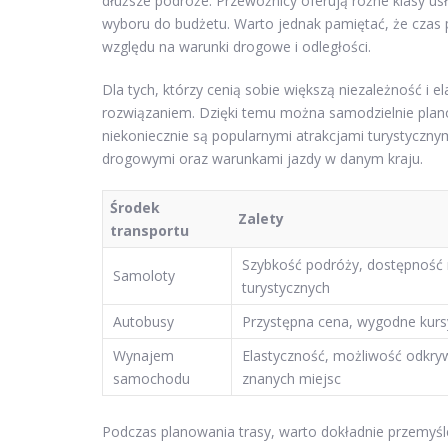
dłuższe podróże. Przewoźnicy oferują różne klasy 
wyboru do budżetu. Warto jednak pamiętać, że czas 
względu na warunki drogowe i odległości.
Dla tych, którzy cenią sobie większą niezależność
rozwiązaniem. Dzięki temu można samodzielnie plano
niekoniecznie są popularnymi atrakcjami turystycznym
drogowymi oraz warunkami jazdy w danym kraju.
Środek
Zalety
transportu
Szybkość podróży, dostępność 
Samoloty
turystycznych
Autobusy
Przystępna cena, wygodne kurs
Wynajem
Elastyczność, możliwość odkry
samochodu
znanych miejsc
Podczas planowania trasy, warto dokładnie przemyśle