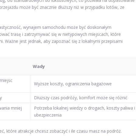
usług, od standardowych do luksusowych, co pozwala na dopasowanie
przejazdu może być znacznie dłuższy niż w przypadku lotów, ze
 i elastyczność, wynajem samochodu może być doskonałym
wać trasę i zatrzymywać się w nietypowych miejscach, które
i. Ważne jest jednak, aby zapoznać się z lokalnymi przepisami
Wady
miejsc
Wyższe koszty, ograniczenia bagażowe
y
Dłuższy czas podróży, komfort może się różnić
wania mniej
Potrzeba lokalnej wiedzy o drogach, koszty paliwa i
ubezpieczenia
ć, które atrakcje chcesz zobaczyć i ile czasu masz na podróż.