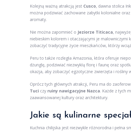
Kolejną ważną atrakcją jest
Cusco
, dawna stolica In
można podziwiać zachowane zabytki kolonialne oraz i
aromaty.
Nie można zapomnieć o
Jeziorze Titicaca
, najwyż
niebieskim kolorem i otaczającymi je malowniczymi 
zobaczyć tradycyjne życie mieszkańców, którzy wciąż
Peru to także rozległa Amazonia, która oferuje nie
dżunglę, podziwiać niezwykłą florę i faunę oraz spo
okazja, aby zobaczyć egzotyczne zwierzęta i rośliny 
Oprócz tych głównych atrakcji, Peru ma do zaoferowan
Tuci
czy
ruiny nawigacyjne Nazca
. Każde z tych m
zaawansowanej kultury oraz architektury.
Jakie są kulinarne specja
Kuchnia chilijska jest niezwykle różnorodna i pełna 