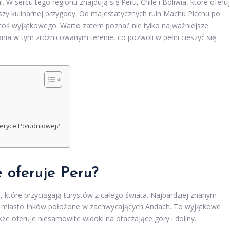
 sercu tego regionu znajdują się Peru, Chile i Boliwia, które oferu
oszy kulinarnej przygody. Od majestatycznych ruin Machu Picchu po
a coś wyjątkowego. Warto zatem poznać nie tylko najważniejsze
nia w tym zróżnicowanym terenie, co pozwoli w pełni cieszyć się
eryce Południowej?
e oferuje Peru?
h, które przyciągają turystów z całego świata. Najbardziej znanym
e miasto Inków położone w zachwycających Andach. To wyjątkowe
kże oferuje niesamowite widoki na otaczające góry i doliny.