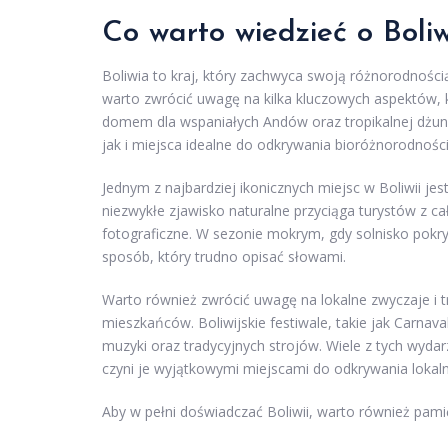
Co warto wiedzieć o Boli
Boliwia to kraj, który zachwyca swoją różnorodności
warto zwrócić uwagę na kilka kluczowych aspektów, k
domem dla wspaniałych Andów oraz tropikalnej dżungl
jak i miejsca idealne do odkrywania bioróżnorodności
Jednym z najbardziej ikonicznych miejsc w Boliwii jes
niezwykłe zjawisko naturalne przyciąga turystów z c
fotograficzne. W sezonie mokrym, gdy solnisko pok
sposób, który trudno opisać słowami.
Warto również zwrócić uwagę na lokalne zwyczaje i tr
mieszkańców. Boliwijskie festiwale, takie jak Carna
muzyki oraz tradycyjnych strojów. Wiele z tych wyda
czyni je wyjątkowymi miejscami do odkrywania lokalnej 
Aby w pełni doświadczać Boliwii, warto również pami