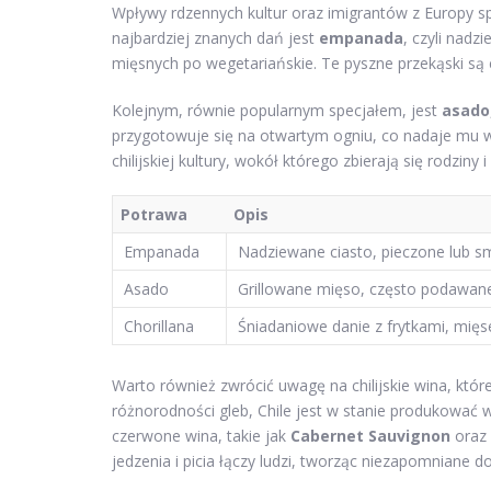
Wpływy rdzennych kultur oraz imigrantów z Europy spr
najbardziej znanych dań jest
empanada
, czyli nad
mięsnych po wegetariańskie. Te pyszne przekąski są 
Kolejnym, równie popularnym specjałem, jest
asado
przygotowuje się na otwartym ogniu, co nadaje mu w
chilijskiej kultury, wokół którego zbierają się rodziny
Potrawa
Opis
Empanada
Nadziewane ciasto, pieczone lub s
Asado
Grillowane mięso, często podawane
Chorillana
Śniadaniowe danie z frytkami, mięs
Warto również zwrócić uwagę na chilijskie wina, któr
różnorodności gleb, Chile jest w stanie produkować 
czerwone wina, takie jak
Cabernet Sauvignon
oraz 
jedzenia i picia łączy ludzi, tworząc niezapomniane d