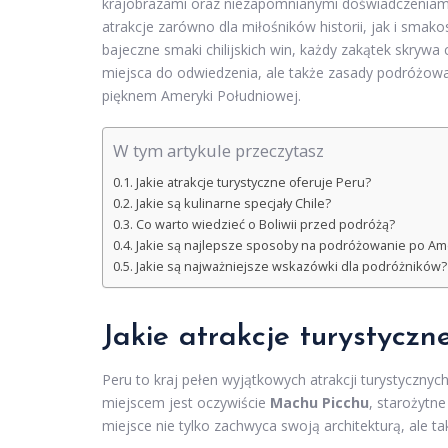
krajobrazami oraz niezapomnianymi doświadczeniami. W
atrakcje zarówno dla miłośników historii, jak i smak
bajeczne smaki chilijskich win, każdy zakątek skryw
miejsca do odwiedzenia, ale także zasady podróżowa
pięknem Ameryki Południowej.
W tym artykule przeczytasz
Jakie atrakcje turystyczne oferuje Peru?
Jakie są kulinarne specjały Chile?
Co warto wiedzieć o Boliwii przed podróżą?
Jakie są najlepsze sposoby na podróżowanie po Am
Jakie są najważniejsze wskazówki dla podróżników?
Jakie atrakcje turystyczn
Peru to kraj pełen wyjątkowych atrakcji turystycznyc
miejscem jest oczywiście
Machu Picchu
, starożytn
miejsce nie tylko zachwyca swoją architekturą, ale ta