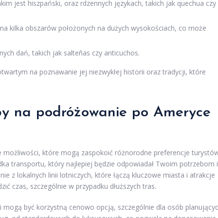
im jest hiszpański, oraz rdzennych językach, takich jak quechua czy
ma kilka obszarów położonych na dużych wysokościach, co może
lnych dań, takich jak salteñas czy anticuchos.
wartym na poznawanie jej niezwykłej historii oraz tradycji, które
oby na podróżowanie po Ameryce
 możliwości, które mogą zaspokoić różnorodne preferencje turystów
a transportu, który najlepiej będzie odpowiadał Twoim potrzebom i
e z lokalnych linii lotniczych, które łączą kluczowe miasta i atrakcje
zić czas, szczególnie w przypadku dłuższych tras.
 i mogą być korzystną cenowo opcją, szczególnie dla osób planujący