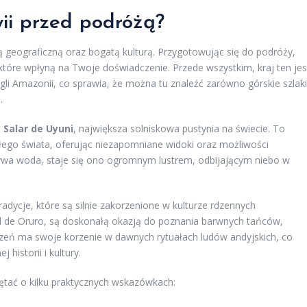
wii przed podróżą?
ą geograficzną oraz bogatą kulturą. Przygotowując się do podróży,
tóre wpłyną na Twoje doświadczenie. Przede wszystkim, kraj ten jes
i Amazonii, co sprawia, że można tu znaleźć zarówno górskie szlaki
.
t
Salar de Uyuni
, największa solniskowa pustynia na świecie. To
ałego świata, oferując niezapomniane widoki oraz możliwości
rywa woda, staje się ono ogromnym lustrem, odbijającym niebo w
adycje, które są silnie zakorzenione w kulturze rdzennych
val de Oruro, są doskonałą okazją do poznania barwnych tańców,
rzeń ma swoje korzenie w dawnych rytuałach ludów andyjskich, co
historii i kultury.
ętać o kilku praktycznych wskazówkach: