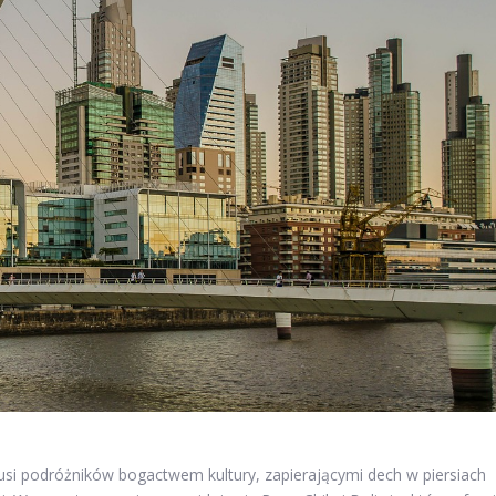
usi podróżników bogactwem kultury, zapierającymi dech w piersiach