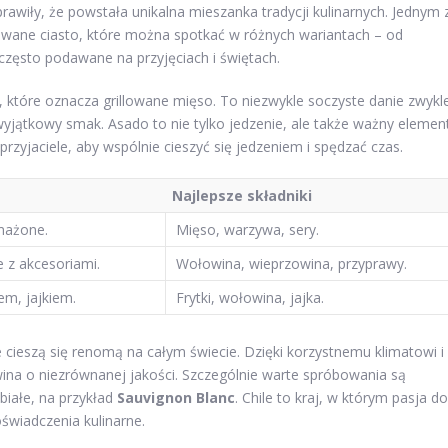
awiły, że powstała unikalna mieszanka tradycji kulinarnych. Jednym 
ziewane ciasto, które można spotkać w różnych wariantach – od
często podawane na przyjęciach i świętach.
, które oznacza grillowane mięso. To niezwykle soczyste danie zwykl
yjątkowy smak. Asado to nie tylko jedzenie, ale także ważny elemen
 i przyjaciele, aby wspólnie cieszyć się jedzeniem i spędzać czas.
Najlepsze składniki
mażone.
Mięso, warzywa, sery.
 z akcesoriami.
Wołowina, wieprzowina, przyprawy.
em, jajkiem.
Frytki, wołowina, jajka.
e cieszą się renomą na całym świecie. Dzięki korzystnemu klimatowi i
wina o niezrównanej jakości. Szczególnie warte spróbowania są
białe, na przykład
Sauvignon Blanc
. Chile to kraj, w którym pasja do
oświadczenia kulinarne.