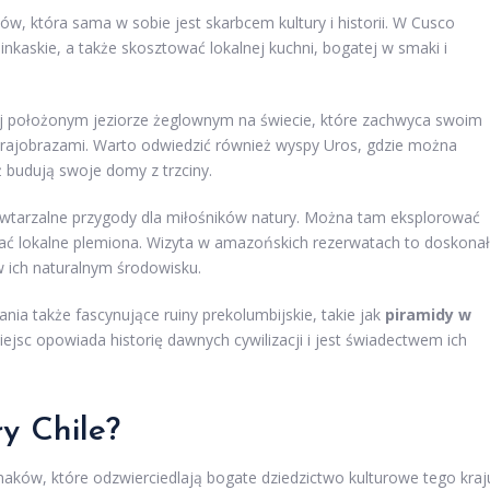
ków, która sama w sobie jest skarbcem kultury i historii. W Cusco
nkaskie, a także skosztować lokalnej kuchni, bogatej w smaki i
ej położonym jeziorze żeglownym na świecie, które zachwyca swoim
krajobrazami. Warto odwiedzić również wyspy Uros, gdzie można
 budują swoje domy z trzciny.
powtarzalne przygody dla miłośników natury. Można tam eksplorować
tkać lokalne plemiona. Wizyta w amazońskich rezerwatach to doskona
w ich naturalnym środowisku.
ia także fascynujące ruiny prekolumbijskie, takie jak
piramidy w
iejsc opowiada historię dawnych cywilizacji i jest świadectwem ich
ły Chile?
smaków, które odzwierciedlają bogate dziedzictwo kulturowe tego kraj