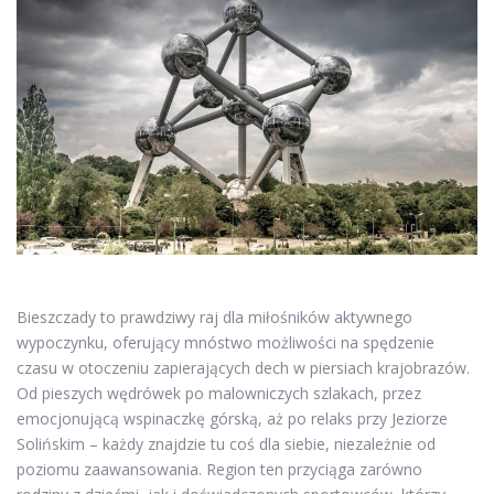
Bieszczady to prawdziwy raj dla miłośników aktywnego
wypoczynku, oferujący mnóstwo możliwości na spędzenie
czasu w otoczeniu zapierających dech w piersiach krajobrazów.
Od pieszych wędrówek po malowniczych szlakach, przez
emocjonującą wspinaczkę górską, aż po relaks przy Jeziorze
Solińskim – każdy znajdzie tu coś dla siebie, niezależnie od
poziomu zaawansowania. Region ten przyciąga zarówno