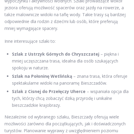
wypoczynku i aktywności wodnych. Szlaki prowadzące wokół
jeziora oferują możliwość spacerów oraz jazdy na rowerze, a
także malownicze widoki na taflę wody. Takie trasy są bardziej
odpowiednie dla rodzin z dziećmi lub osób, które preferują
mniej wymagające spacery.
Inne interesujące szlaki to:
Szlak z Ustrzyk Górnych do Chryszczatej
– piękna i
mniej uczęszczana trasa, idealna dla osób szukających
spokoju w naturze.
Szlak na Połoninę Wetlińską
– znana trasa, która oferuje
spektakularne widoki na panoramę Bieszczadów.
Szlak z Cisnej do Przełęczy Uherce
– wspaniała opcja dla
tych, którzy chcą zobaczyć dziką przyrodę i unikalne
bieszczadzkie krajobrazy.
Niezależnie od wybranego szlaku, Bieszczady oferują wiele
możliwości zarówno dla początkujących, jak i doświadczonych
turystów. Planowanie wyprawy z uwzględnieniem poziomu