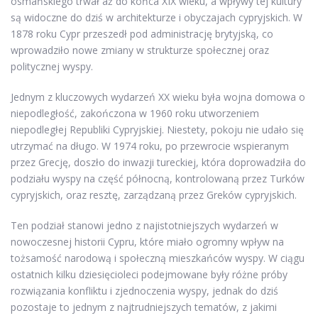
osmańskiego trwał aż do końca XIX wieku, a wpływy tej kultury
są widoczne do dziś w architekturze i obyczajach cypryjskich. W
1878 roku Cypr przeszedł pod administrację brytyjską, co
wprowadziło nowe zmiany w strukturze społecznej oraz
politycznej wyspy.
Jednym z kluczowych wydarzeń XX wieku była wojna domowa o
niepodległość, zakończona w 1960 roku utworzeniem
niepodległej Republiki Cypryjskiej. Niestety, pokoju nie udało się
utrzymać na długo. W 1974 roku, po przewrocie wspieranym
przez Grecję, doszło do inwazji tureckiej, która doprowadziła do
podziału wyspy na część północną, kontrolowaną przez Turków
cypryjskich, oraz resztę, zarządzaną przez Greków cypryjskich.
Ten podział stanowi jedno z najistotniejszych wydarzeń w
nowoczesnej historii Cypru, które miało ogromny wpływ na
tożsamość narodową i społeczną mieszkańców wyspy. W ciągu
ostatnich kilku dziesięcioleci podejmowane były różne próby
rozwiązania konfliktu i zjednoczenia wyspy, jednak do dziś
pozostaje to jednym z najtrudniejszych tematów, z jakimi