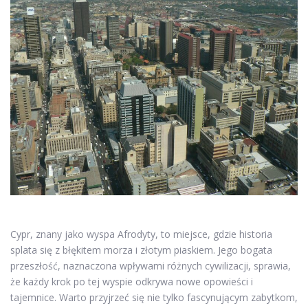
Cypr, znany jako wyspa Afrodyty, to miejsce, gdzie historia
splata się z błękitem morza i złotym piaskiem. Jego bogata
przeszłość, naznaczona wpływami różnych cywilizacji, sprawia,
że każdy krok po tej wyspie odkrywa nowe opowieści i
tajemnice. Warto przyjrzeć się nie tylko fascynującym zabytkom,