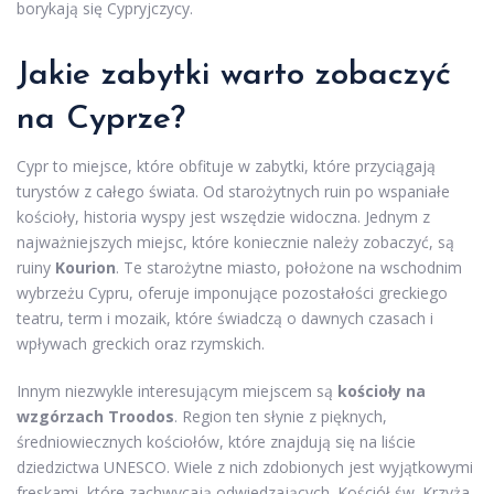
borykają się Cypryjczycy.
Jakie zabytki warto zobaczyć
na Cyprze?
Cypr to miejsce, które obfituje w zabytki, które przyciągają
turystów z całego świata. Od starożytnych ruin po wspaniałe
kościoły, historia wyspy jest wszędzie widoczna. Jednym z
najważniejszych miejsc, które koniecznie należy zobaczyć, są
ruiny
Kourion
. Te starożytne miasto, położone na wschodnim
wybrzeżu Cypru, oferuje imponujące pozostałości greckiego
teatru, term i mozaik, które świadczą o dawnych czasach i
wpływach greckich oraz rzymskich.
Innym niezwykle interesującym miejscem są
kościoły na
wzgórzach Troodos
. Region ten słynie z pięknych,
średniowiecznych kościołów, które znajdują się na liście
dziedzictwa UNESCO. Wiele z nich zdobionych jest wyjątkowymi
freskami, które zachwycają odwiedzających. Kościół św. Krzyża