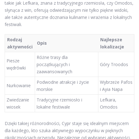
takie jak Lefkara, znana z tradycyjnego rzemiosła, czy Omodos,
słynąca z win, oferują odwiedzającym nie tylko piękne widoki,
ale także autentyczne doznania kulinarne i wrażenia z lokalnych
festiwali.
Rodzaj
Najlepsze
Opis
aktywności
lokalizacje
Różne trasy dla
Piesze
początkujących i
Góry Troodos
wędrówki
zaawansowanych
Podwodne atrakcje i życie
Wybrzeże Pafos
Nurkowanie
morskie
i Ayia Napa
Zwiedzanie
Tradycyjne rzemiosło i
Lefkara,
wiosek
lokalne festiwale
Omodos
Dzięki takiej różnorodności, Cypr staje się idealnym miejscem
dla każdego, kto szuka aktywnego wypoczynku w pięknych
okolicznościach przyrody. Niezależnie od wybranej aktywności,