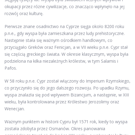
okupacji przez różne cywilizacje, co znacząco wpłynęło na jej
rozwój oraz kulturę.
Pierwsze znane osadnictwo na Cyprze sięga około 8200 roku
p.n.e., gdy wyspa była zamieszkana przez ludy prehistoryczne.
Następnie stała się ważnym ośrodkiem handlowym, co
przyciągało Greków oraz Fenicjan, a w VII wieku p.n.e. Cypr stał
się częścią greckiego świata. W okresie klasycznym, wyspa była
podzielona na kilka niezależnych królestw, w tym Salamis i
Pafos.
W 58 roku p.n.e. Cypr został włączony do Imperium Rzymskiego,
co przyczyniło się do jego dalszego rozwoju. Po upadku Rzymu,
wyspa znalazła się pod wpływem Bizancjum, a następnie, w XIII
wieku, była kontrolowana przez Królestwo Jerozolimy oraz
Wenecjan.
Ważnym punktem w historii Cypru był 1571 rok, kiedy to wyspa
została zdobyta przez Osmanów. Okres panowania