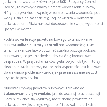
Jacket nurkowy, znany również jako
BCD
(Buoyancy Control
Device), to niezwykle ważny element wyposażenia nurków,
który odgrywa kluczową rolę w kontrolowaniu wyporności pod
wodą. Działa na zasadzie regulacji powietrza w komorach
jacketu, co umożliwia nurkowi dostosowanie swojej wyporności
i pozycji w wodzie.
Podstawowa funkcja jacketu nurkowego to umożliwienie
nurkowi
unikania utraty kontroli
nad wypornością. Dzięki
temu nurek może łatwo utrzymać stabilną pozycję podczas
nurkowania, co jest niezbędne, aby czuć się komfortowo i
bezpiecznie. W przypadku nurków głębinowych lub tych, którzy
eksplorują wraki, precyzyjna kontrola wyporności jest kluczowa
dla uniknięcia problemów takich jak przemieszczanie się zbyt
szybko do powierzchni.
Nurkowie używają jacketów nurkowych zarówno do
balansowania się w wodzie
, jak i do ascensji oraz descensji.
Kiedy nurek chce się wynurzyć, może dodać powietrze do
jacketu, co zwiększa jego wyporność i pozwala na delikatne