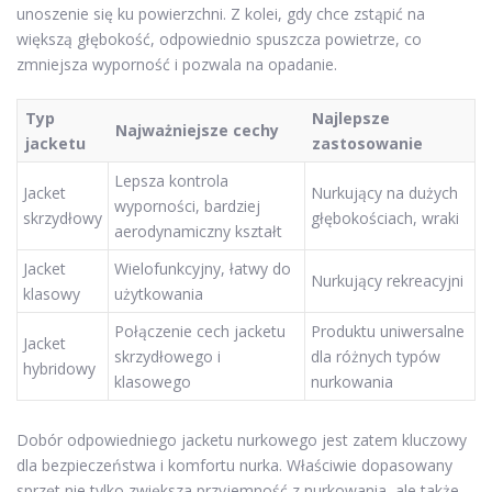
unoszenie się ku powierzchni. Z kolei, gdy chce zstąpić na
większą głębokość, odpowiednio spuszcza powietrze, co
zmniejsza wyporność i pozwala na opadanie.
Typ
Najlepsze
Najważniejsze cechy
jacketu
zastosowanie
Lepsza kontrola
Jacket
Nurkujący na dużych
wyporności, bardziej
skrzydłowy
głębokościach, wraki
aerodynamiczny kształt
Jacket
Wielofunkcyjny, łatwy do
Nurkujący rekreacyjni
klasowy
użytkowania
Połączenie cech jacketu
Produktu uniwersalne
Jacket
skrzydłowego i
dla różnych typów
hybridowy
klasowego
nurkowania
Dobór odpowiedniego jacketu nurkowego jest zatem kluczowy
dla bezpieczeństwa i komfortu nurka. Właściwie dopasowany
sprzęt nie tylko zwiększa przyjemność z nurkowania, ale także