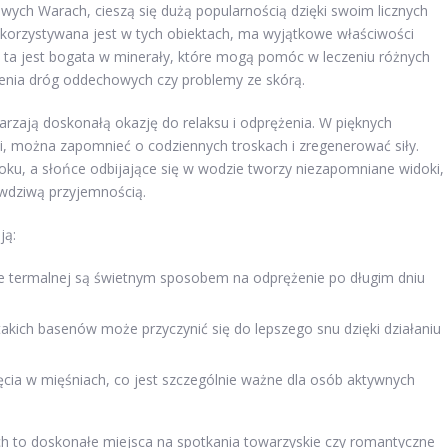
wych Warach, cieszą się dużą popularnością dzięki swoim licznych
korzystywana jest w tych obiektach, ma wyjątkowe właściwości
 ta jest bogata w minerały, które mogą pomóc w leczeniu różnych
zenia dróg oddechowych czy problemy ze skórą.
zają doskonałą okazję do relaksu i odprężenia. W pięknych
i, można zapomnieć o codziennych troskach i zregenerować siły.
roku, a słońce odbijające się w wodzie tworzy niezapomniane widoki,
awdziwą przyjemnością.
ją:
e termalnej są świetnym sposobem na odprężenie po długim dniu
takich basenów może przyczynić się do lepszego snu dzięki działaniu
ęcia w mięśniach, co jest szczególnie ważne dla osób aktywnych
h to doskonałe miejsca na spotkania towarzyskie czy romantyczne