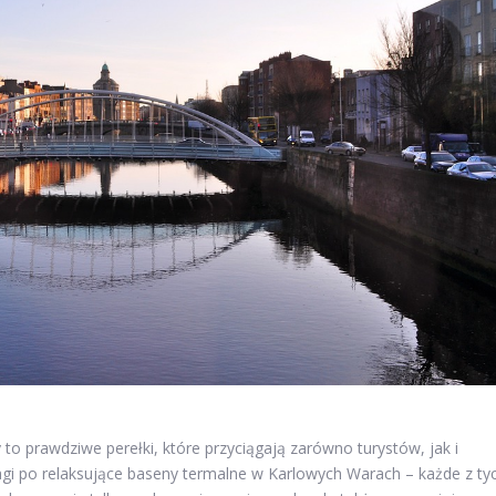
 to prawdziwe perełki, które przyciągają zarówno turystów, jak i
gi po relaksujące baseny termalne w Karlowych Warach – każde z ty