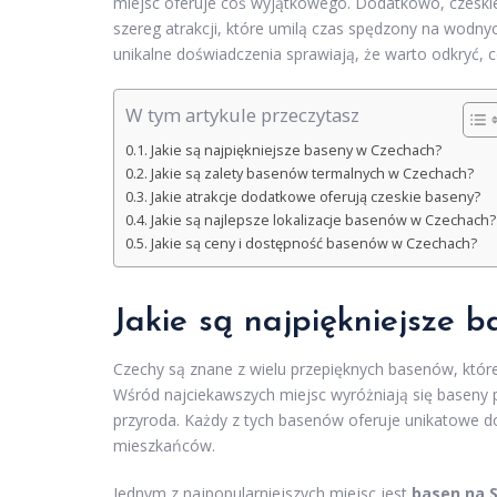
miejsc oferuje coś wyjątkowego. Dodatkowo, czeskie
szereg atrakcji, które umilą czas spędzony na wodnyc
unikalne doświadczenia sprawiają, że warto odkryć
W tym artykule przeczytasz
Jakie są najpiękniejsze baseny w Czechach?
Jakie są zalety basenów termalnych w Czechach?
Jakie atrakcje dodatkowe oferują czeskie baseny?
Jakie są najlepsze lokalizacje basenów w Czechach?
Jakie są ceny i dostępność basenów w Czechach?
Jakie są najpiękniejsze 
Czechy są znane z wielu przepięknych basenów, któ
Wśród najciekawszych miejsc wyróżniają się baseny 
przyroda. Każdy z tych basenów oferuje unikatowe do
mieszkańców.
Jednym z najpopularniejszych miejsc jest
basen na 