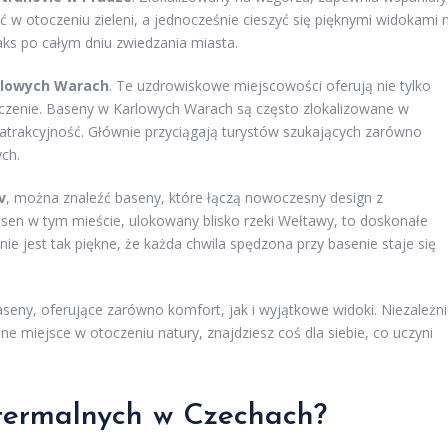
w otoczeniu zieleni, a jednocześnie cieszyć się pięknymi widokami 
laks po całym dniu zwiedzania miasta.
rlowych Warach
. Te uzdrowiskowe miejscowości oferują nie tylko
oczenie. Baseny w Karlowych Warach są często zlokalizowane w
atrakcyjność. Głównie przyciągają turystów szukających zarówno
ych.
v
, można znaleźć baseny, które łączą nowoczesny design z
en w tym mieście, ulokowany blisko rzeki Wełtawy, to doskonałe
ie jest tak piękne, że każda chwila spędzona przy basenie staje się
seny, oferujące zarówno komfort, jak i wyjątkowe widoki. Niezależn
jne miejsce w otoczeniu natury, znajdziesz coś dla siebie, co uczyni
 termalnych w Czechach?