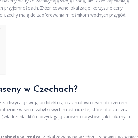
 baseny nie tylko zachwycają swoją urodą, ale także zapewniają
h przyjemnościach. Zróżnicowane lokalizacje, korzystne ceny i
, co Czechy mają do zaoferowania miłośnikom wodnych przygód.
baseny w Czechach?
re zachwycają swoją architekturą oraz malowniczym otoczeniem.
położone w sercu zabytkowych miast oraz te, które otacza dzika
świadczenia, które przyciągają zarówno turystów, jak i lokalnych
Strahovie w Pradze
. Zlokalizowany na wzgórzu, zapewnia wspaniały