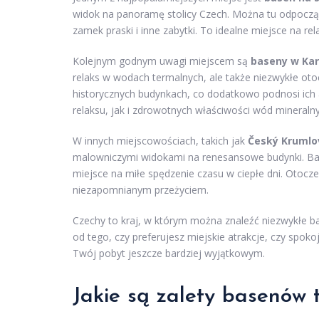
widok na panoramę stolicy Czech. Można tu odpocząć 
zamek praski i inne zabytki. To idealne miejsce na re
Kolejnym godnym uwagi miejscem są
baseny w Ka
relaks w wodach termalnych, ale także niezwykłe ot
historycznych budynkach, co dodatkowo podnosi ich 
relaksu, jak i zdrowotnych właściwości wód mineraln
W innych miejscowościach, takich jak
Český Krumlo
malowniczymi widokami na renesansowe budynki. Bas
miejsce na miłe spędzenie czasu w ciepłe dni. Otoczen
niezapomnianym przeżyciem.
Czechy to kraj, w którym można znaleźć niezwykłe ba
od tego, czy preferujesz miejskie atrakcje, czy spoko
Twój pobyt jeszcze bardziej wyjątkowym.
Jakie są zalety basenów