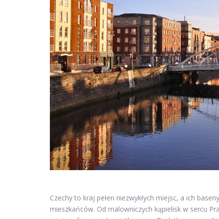
Czechy to kraj pełen niezwykłych miejsc, a ich baseny
mieszkańców. Od malowniczych kąpielisk w sercu Pra