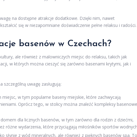
uwagę na dostępne atrakcje dodatkowe. Dzięki nim, nawet
ształcić się w niezapomniane doświadczenie pełne relaksu i radości.
izacje basenów w Czechach?
 kultury, ale również z malowniczych miejsc do relaksu, takich jak
izacji, w których można cieszyć się zarówno basenami krytymi, jak i
na szczególną uwagę zasługują:
ch miejsc, w tym popularne baseny miejskie, które zachwycają
nieniami. Oprócz tego, w stolicy można znaleźć kompleksy basenow
t domem dla licznych basenów, w tym zarówno dla rodzin z dziećmi,
ież różne wydarzenia, które przyciągają miłośników sportów wodnych
lko słynie z wód mineralnych, ale również z pięknych basenów spa. T