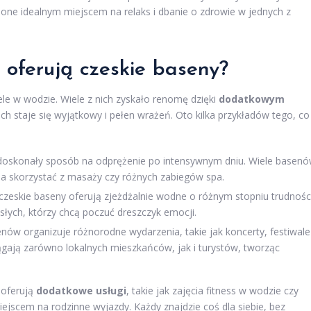
 one idealnym miejscem na relaks i dbanie o zdrowie w jednych z
 oferują czeskie baseny?
iele w wodzie. Wiele z nich zyskało renomę dzięki
dodatkowym
ach staje się wyjątkowy i pełen wrażeń. Oto kilka przykładów tego, co
 doskonały sposób na odprężenie po intensywnym dniu. Wiele basen
na skorzystać z masaży czy różnych zabiegów spa.
czeskie baseny oferują zjeżdżalnie wodne o różnym stopniu trudności
osłych, którzy chcą poczuć dreszczyk emocji.
ów organizuje różnorodne wydarzenia, takie jak koncerty, festiwale
ągają zarówno lokalnych mieszkańców, jak i turystów, tworząc
 oferują
dodatkowe usługi
, takie jak zajęcia fitness w wodzie czy
iejscem na rodzinne wyjazdy. Każdy znajdzie coś dla siebie, bez