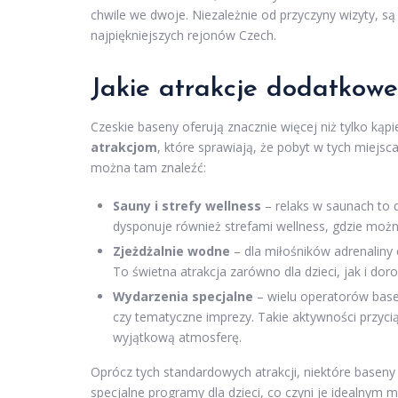
chwile we dwoje. Niezależnie od przyczyny wizyty, są
najpiękniejszych rejonów Czech.
Jakie atrakcje dodatkowe
Czeskie baseny oferują znacznie więcej niż tylko kąp
atrakcjom
, które sprawiają, że pobyt w tych miejsc
można tam znaleźć:
Sauny i strefy wellness
– relaks w saunach to
dysponuje również strefami wellness, gdzie moż
Zjeżdżalnie wodne
– dla miłośników adrenaliny 
To świetna atrakcja zarówno dla dzieci, jak i dor
Wydarzenia specjalne
– wielu operatorów basen
czy tematyczne imprezy. Takie aktywności przyci
wyjątkową atmosferę.
Oprócz tych standardowych atrakcji, niektóre baseny
specjalne programy dla dzieci, co czyni je idealnym m