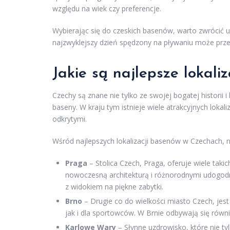
względu na wiek czy preferencje.
Wybierając się do czeskich basenów, warto zwrócić 
najzwyklejszy dzień spędzony na pływaniu może przek
Jakie są najlepsze lokal
Czechy są znane nie tylko ze swojej bogatej historii i
baseny. W kraju tym istnieje wiele atrakcyjnych lokal
odkrytymi.
Wśród najlepszych lokalizacji basenów w Czechach, 
Praga
– Stolica Czech, Praga, oferuje wiele taki
nowoczesną architekturą i różnorodnymi udogod
z widokiem na piękne zabytki.
Brno
– Drugie co do wielkości miasto Czech, jes
jak i dla sportowców. W Brnie odbywają się równ
Karlowe Wary
– Słynne uzdrowisko, które nie ty