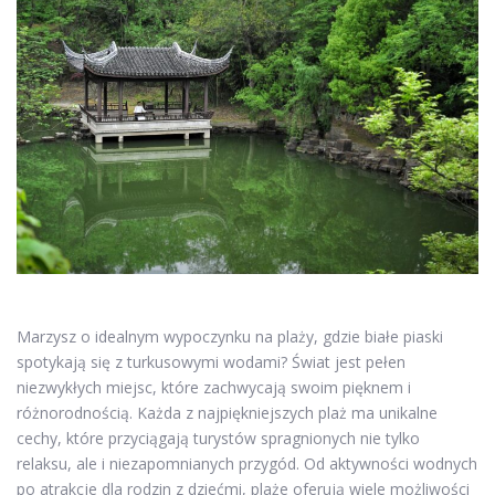
Marzysz o idealnym wypoczynku na plaży, gdzie białe piaski
spotykają się z turkusowymi wodami? Świat jest pełen
niezwykłych miejsc, które zachwycają swoim pięknem i
różnorodnością. Każda z najpiękniejszych plaż ma unikalne
cechy, które przyciągają turystów spragnionych nie tylko
relaksu, ale i niezapomnianych przygód. Od aktywności wodnych
po atrakcje dla rodzin z dziećmi, plaże oferują wiele możliwości