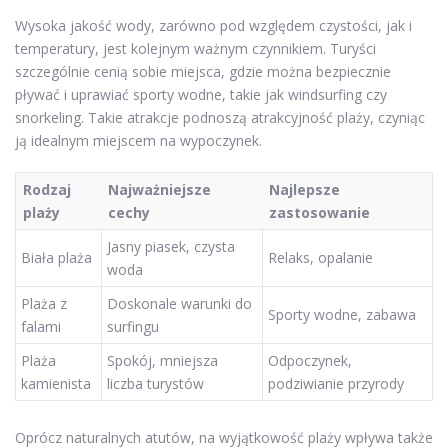
Wysoka jakość wody, zarówno pod względem czystości, jak i
temperatury, jest kolejnym ważnym czynnikiem. Turyści
szczególnie cenią sobie miejsca, gdzie można bezpiecznie
pływać i uprawiać sporty wodne, takie jak windsurfing czy
snorkeling. Takie atrakcje podnoszą atrakcyjność plaży, czyniąc
ją idealnym miejscem na wypoczynek.
Rodzaj
Najważniejsze
Najlepsze
plaży
cechy
zastosowanie
Jasny piasek, czysta
Biała plaża
Relaks, opalanie
woda
Plaża z
Doskonale warunki do
Sporty wodne, zabawa
falami
surfingu
Plaża
Spokój, mniejsza
Odpoczynek,
kamienista
liczba turystów
podziwianie przyrody
Oprócz naturalnych atutów, na wyjątkowość plaży wpływa także