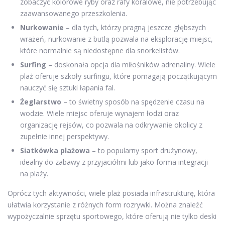
zobaczyć kolorowe ryby oraz rafy koralowe, nie potrzebując
zaawansowanego przeszkolenia.
Nurkowanie
– dla tych, którzy pragną jeszcze głębszych
wrażeń, nurkowanie z butlą pozwala na eksplorację miejsc,
które normalnie są niedostępne dla snorkelistów.
Surfing
– doskonała opcja dla miłośników adrenaliny. Wiele
plaż oferuje szkoły surfingu, które pomagają początkującym
nauczyć się sztuki łapania fal.
Żeglarstwo
– to świetny sposób na spędzenie czasu na
wodzie. Wiele miejsc oferuje wynajem łodzi oraz
organizację rejsów, co pozwala na odkrywanie okolicy z
zupełnie innej perspektywy.
Siatkówka plażowa
– to popularny sport drużynowy,
idealny do zabawy z przyjaciółmi lub jako forma integracji
na plaży.
Oprócz tych aktywności, wiele plaż posiada infrastrukturę, która
ułatwia korzystanie z różnych form rozrywki. Można znaleźć
wypożyczalnie sprzętu sportowego, które oferują nie tylko deski