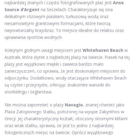
najbardziej znanych i często fotografowanych plaż jest
Anse
Source d’Argent
na Seszelach. Charakteryzuje się ona
delikatnym różowym piaskiem, turkusową wodą oraz
niesamowitymi granitowymi formacjami, które tworzą
niepowtarzalny krajobraz. To miejsce idealne do relaksu oraz
uprawiania sportów wodnych.
Kolejnym godnym uwagi miejscem jest
Whitehaven Beach
w
Australii, która słynie z najbielszej plaży na świecie. Piasek na tej
plaży jest wyjątkowo miękki i zawiera bardzo mało
zanieczyszczeń, co sprawia, że jest doskonałym miejscem do
odpoczynku. Dodatkowo, wody otaczające Whitehaven Beach
są czyste i przejrzyste, oferując znakomite warunki do
snorkelingu i żeglarstwa.
Nie można zapomnieć o plaży
Navagio
, znanej również jako
Plaża Zatopionego Statku, położonej na wyspie Zakynthos w
Grecji. Jej charakterystyczny kształt, otoczony stromymi klifami
oraz wrak statku, sprawia, że jest to jedno z najbardziej
fotogenicznych miejsc na świecie. Oprócz wyjątkowego