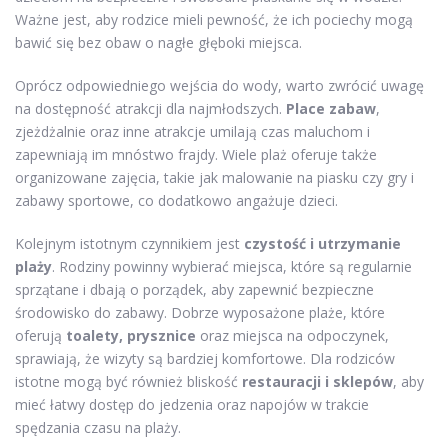
Ważne jest, aby rodzice mieli pewność, że ich pociechy mogą
bawić się bez obaw o nagłe głęboki miejsca.
Oprócz odpowiedniego wejścia do wody, warto zwrócić uwagę
na dostępność atrakcji dla najmłodszych.
Place zabaw
,
zjeżdżalnie oraz inne atrakcje umilają czas maluchom i
zapewniają im mnóstwo frajdy. Wiele plaż oferuje także
organizowane zajęcia, takie jak malowanie na piasku czy gry i
zabawy sportowe, co dodatkowo angażuje dzieci.
Kolejnym istotnym czynnikiem jest
czystość i utrzymanie
plaży
. Rodziny powinny wybierać miejsca, które są regularnie
sprzątane i dbają o porządek, aby zapewnić bezpieczne
środowisko do zabawy. Dobrze wyposażone plaże, które
oferują
toalety, prysznice
oraz miejsca na odpoczynek,
sprawiają, że wizyty są bardziej komfortowe. Dla rodziców
istotne mogą być również bliskość
restauracji i sklepów
, aby
mieć łatwy dostęp do jedzenia oraz napojów w trakcie
spędzania czasu na plaży.