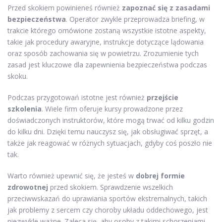
Przed skokiem powinieneś również
zapoznać się z zasadami
bezpieczeństwa
. Operator zwykle przeprowadza briefing, w
trakcie którego omówione zostaną wszystkie istotne aspekty,
takie jak procedury awaryjne, instrukcje dotyczące lądowania
oraz sposób zachowania się w powietrzu. Zrozumienie tych
zasad jest kluczowe dla zapewnienia bezpieczeństwa podczas
skoku.
Podczas przygotowań istotne jest również
przejście
szkolenia
. Wiele firm oferuje kursy prowadzone przez
doświadczonych instruktorów, które mogą trwać od kilku godzin
do kilku dni. Dzięki temu nauczysz się, jak obsługiwać sprzęt, a
także jak reagować w różnych sytuacjach, gdyby coś poszło nie
tak.
Warto również upewnić się, że jesteś w
dobrej formie
zdrowotnej
przed skokiem. Sprawdzenie wszelkich
przeciwwskazań do uprawiania sportów ekstremalnych, takich
jak problemy z sercem czy choroby układu oddechowego, jest
niezwykle ważne. Zaleca się, aby osoby z takimi schorzeniami