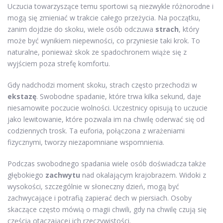
Uczucia towarzyszące temu sportowi są niezwykle różnorodne i
mogą się zmieniać w trakcie całego przeżycia. Na początku,
zanim dojdzie do skoku, wiele osób odczuwa
strach
, który
może być wynikiem niepewności, co przyniesie taki krok. To
naturalne, ponieważ skok ze spadochronem wiąże się z
wyjściem poza strefę komfortu.
Gdy nadchodzi moment skoku, strach często przechodzi w
ekstazę
. Swobodne spadanie, które trwa kilka sekund, daje
niesamowite poczucie wolności. Uczestnicy opisują to uczucie
jako lewitowanie, które pozwala im na chwilę oderwać się od
codziennych trosk. Ta euforia, połączona z wrażeniami
fizycznymi, tworzy niezapomniane wspomnienia.
Podczas swobodnego spadania wiele osób doświadcza także
głębokiego
zachwytu
nad okalającym krajobrazem. Widoki z
wysokości, szczególnie w słoneczny dzień, mogą być
zachwycające i potrafią zapierać dech w piersiach. Osoby
skaczące często mówią o magii chwili, gdy na chwilę czują się
częścią otaczającej ich rzeczywistości.