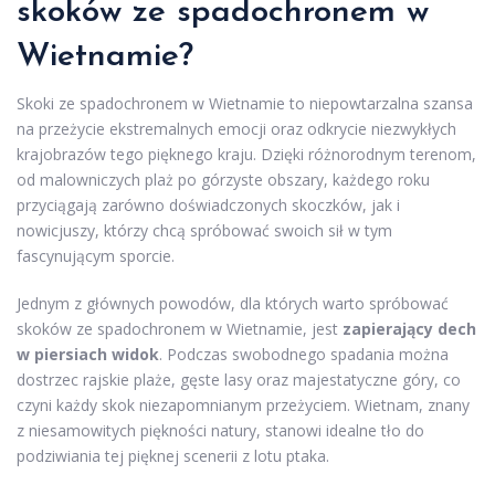
skoków ze spadochronem w
Wietnamie?
Skoki ze spadochronem w Wietnamie to niepowtarzalna szansa
na przeżycie ekstremalnych emocji oraz odkrycie niezwykłych
krajobrazów tego pięknego kraju. Dzięki różnorodnym terenom,
od malowniczych plaż po górzyste obszary, każdego roku
przyciągają zarówno doświadczonych skoczków, jak i
nowicjuszy, którzy chcą spróbować swoich sił w tym
fascynującym sporcie.
Jednym z głównych powodów, dla których warto spróbować
skoków ze spadochronem w Wietnamie, jest
zapierający dech
w piersiach widok
. Podczas swobodnego spadania można
dostrzec rajskie plaże, gęste lasy oraz majestatyczne góry, co
czyni każdy skok niezapomnianym przeżyciem. Wietnam, znany
z niesamowitych piękności natury, stanowi idealne tło do
podziwiania tej pięknej scenerii z lotu ptaka.