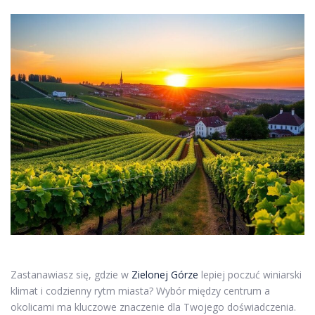
Zastanawiasz się, gdzie w
Zielonej Górze
lepiej poczuć winiarski
klimat i codzienny rytm miasta? Wybór między centrum a
okolicami ma kluczowe znaczenie dla Twojego doświadczenia.