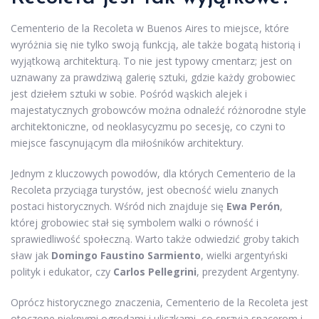
Cementerio de la Recoleta w Buenos Aires to miejsce, które
wyróżnia się nie tylko swoją funkcją, ale także bogatą historią i
wyjątkową architekturą. To nie jest typowy cmentarz; jest on
uznawany za prawdziwą galerię sztuki, gdzie każdy grobowiec
jest dziełem sztuki w sobie. Pośród wąskich alejek i
majestatycznych grobowców można odnaleźć różnorodne style
architektoniczne, od neoklasycyzmu po secesję, co czyni to
miejsce fascynującym dla miłośników architektury.
Jednym z kluczowych powodów, dla których Cementerio de la
Recoleta przyciąga turystów, jest obecność wielu znanych
postaci historycznych. Wśród nich znajduje się
Ewa Perón
,
której grobowiec stał się symbolem walki o równość i
sprawiedliwość społeczną. Warto także odwiedzić groby takich
sław jak
Domingo Faustino Sarmiento
, wielki argentyński
polityk i edukator, czy
Carlos Pellegrini
, prezydent Argentyny.
Oprócz historycznego znaczenia, Cementerio de la Recoleta jest
otoczone pięknymi ogrodami i uliczkami, co sprzyja spacerom i