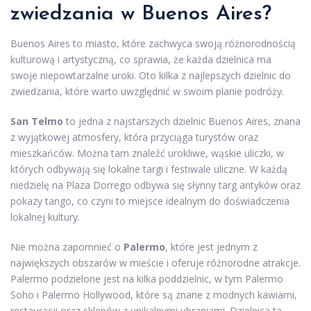
zwiedzania w Buenos Aires?
Buenos Aires to miasto, które zachwyca swoją różnorodnością
kulturową i artystyczną, co sprawia, że każda dzielnica ma
swoje niepowtarzalne uroki. Oto kilka z najlepszych dzielnic do
zwiedzania, które warto uwzględnić w swoim planie podróży.
San Telmo
to jedna z najstarszych dzielnic Buenos Aires, znana
z wyjątkowej atmosfery, która przyciąga turystów oraz
mieszkańców. Można tam znaleźć urokliwe, wąskie uliczki, w
których odbywają się lokalne targi i festiwale uliczne. W każdą
niedzielę na Plaza Dorrego odbywa się słynny targ antyków oraz
pokazy tango, co czyni to miejsce idealnym do doświadczenia
lokalnej kultury.
Nie można zapomnieć o
Palermo
, które jest jednym z
największych obszarów w mieście i oferuje różnorodne atrakcje.
Palermo podzielone jest na kilka poddzielnic, w tym Palermo
Soho i Palermo Hollywood, które są znane z modnych kawiarni,
restauracji oraz sklepów z unikalnymi ubraniami. Dzielnica ta