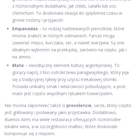
z różnorodnymi dodatkami, jak chleb, sałatki lub sos
chimichurri. To doskonała okazja do spędzenia czasu w
gronie rodziny i przyjaciół.
Empanadas
– to rodzaj nadziewanych pierożków, które
można znaleźć w różnych odmianach. Farsze mogą
zawierać mięso, kurczaka, ser, a nawet warzywa. Są one
idealnym wyborem na przekąskę, zarówno na ciepło, jak i
na zimno.
Mate
– nieodłączny element kultury argentyńskiej. To
gorący napój z liści ostrokrzewu paragwajskiego, który pije
się z tradycyjnej tykwy przy użyciu metalowej słomki.
Posiada unikalny smak i właściwości pobudzające, a picie
mate jest często wspólnym rytuałem towarzyskim.
Nie można zapomnieć także o
provoletcie
, serze, który często
jest grillowany i podawany jako przystawka. Dodatkowo,
Buenos Aires ma wiele restauracji oferujących różnorodne
lokalne wina, a w szczególności malbec, które doskonale
komponuje się z mięsem.