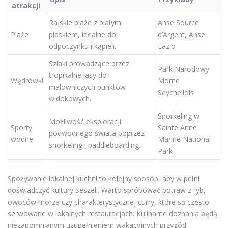
atrakcji
Rajskie plaże z białym
Anse Source
Plaże
piaskiem, idealne do
d’Argent, Anse
odpoczynku i kąpieli.
Lazio
Szlaki prowadzące przez
Park Narodowy
tropikalne lasy do
Wędrówki
Morne
malowniczych punktów
Seychellois
widokowych.
Snorkeling w
Możliwość eksploracji
Sporty
Sainte Anne
podwodnego świata poprzez
wodne
Marine National
snorkeling i paddleboarding.
Park
Spożywanie lokalnej kuchni to kolejny sposób, aby w pełni
doświadczyć kultury Seszeli. Warto spróbować potraw z ryb,
owoców morza czy charakterystycznej curry, które są często
serwowane w lokalnych restauracjach. Kulinarne doznania będą
niezapomnianym uzupełnieniem wakacyjnych przygód.