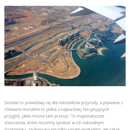
Seszele to prawdziwy raj dla miłośników przyrody, a pływanie z
żółwiami morskimi to jedna z najbardziej fascynujących
przygód, jakie można tam przeżyć. Te majestatyczne
stworzenia, które możemy spotkać w ich naturalnym
środowisku, zachwycają nie tylko swoim wyglądem, ale także