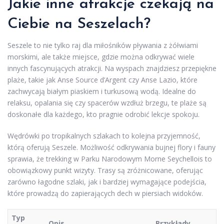
Jakie inne atrakcje czekają na
Ciebie na Seszelach?
Seszele to nie tylko raj dla miłośników pływania z żółwiami
morskimi, ale także miejsce, gdzie można odkrywać wiele
innych fascynujących atrakcji. Na wyspach znajdziesz przepiękne
plaże, takie jak Anse Source d’Argent czy Anse Lazio, które
zachwycają białym piaskiem i turkusową wodą. Idealne do
relaksu, opalania się czy spacerów wzdłuż brzegu, te plaże są
doskonałe dla każdego, kto pragnie odrobić lekcje spokoju.
Wędrówki po tropikalnych szlakach to kolejna przyjemność,
którą oferują Seszele. Możliwość odkrywania bujnej flory i fauny
sprawia, że trekking w Parku Narodowym Morne Seychellois to
obowiązkowy punkt wizyty. Trasy są zróżnicowane, oferując
zarówno łagodne szlaki, jak i bardziej wymagające podejścia,
które prowadzą do zapierających dech w piersiach widoków.
Typ
Opis
Przykłady