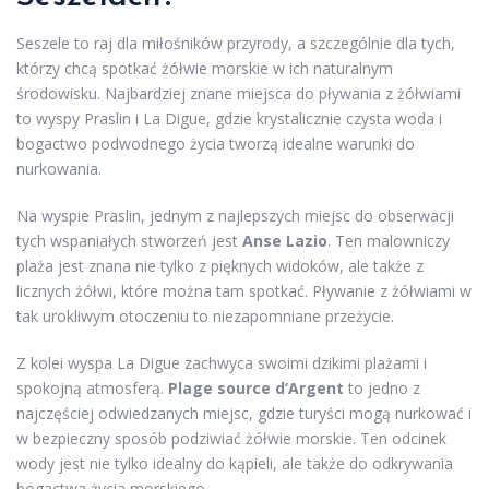
Seszele to raj dla miłośników przyrody, a szczególnie dla tych,
którzy chcą spotkać żółwie morskie w ich naturalnym
środowisku. Najbardziej znane miejsca do pływania z żółwiami
to wyspy Praslin i La Digue, gdzie krystalicznie czysta woda i
bogactwo podwodnego życia tworzą idealne warunki do
nurkowania.
Na wyspie Praslin, jednym z najlepszych miejsc do obserwacji
tych wspaniałych stworzeń jest
Anse Lazio
. Ten malowniczy
plaża jest znana nie tylko z pięknych widoków, ale także z
licznych żółwi, które można tam spotkać. Pływanie z żółwiami w
tak urokliwym otoczeniu to niezapomniane przeżycie.
Z kolei wyspa La Digue zachwyca swoimi dzikimi plażami i
spokojną atmosferą.
Plage source d’Argent
to jedno z
najczęściej odwiedzanych miejsc, gdzie turyści mogą nurkować i
w bezpieczny sposób podziwiać żółwie morskie. Ten odcinek
wody jest nie tylko idealny do kąpieli, ale także do odkrywania
bogactwa życia morskiego.