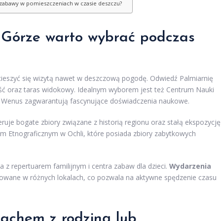
zabawy w pomieszczeniach w czasie deszczu?
j Górze warto wybrać podczas
cieszyć się wizytą nawet w deszczową pogodę. Odwiedź Palmiarnię
ność oraz taras widokowy. Idealnym wyborem jest też Centrum Nauki
um Wenus zagwarantują fascynujące doświadczenia naukowe.
feruje bogate zbiory związane z historią regionu oraz stałą ekspozycję
m Etnograficznym w Ochli, które posiada zbiory zabytkowych
na z repertuarem familijnym i centra zabaw dla dzieci.
Wydarzenia
nizowane w różnych lokalach, co pozwala na aktywne spędzenie czasu
dachem z rodziną lub