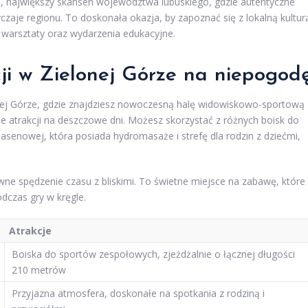
, największy skansen województwa lubuskiego, gdzie autentyczne
czaje regionu. To doskonała okazja, by zapoznać się z lokalną kultur
 warsztaty oraz wydarzenia edukacyjne.
cji w Zielonej Górze na niepogod
ej Górze, gdzie znajdziesz nowoczesną halę widowiskowo-sportową
ele atrakcji na deszczowe dni. Możesz skorzystać z różnych boisk do
asenowej, która posiada hydromasaże i strefę dla rodzin z dziećmi,
ywne spędzenie czasu z bliskimi. To świetne miejsce na zabawę, które
odczas gry w kręgle.
Atrakcje
Boiska do sportów zespołowych, zjeżdżalnie o łącznej długości
210 metrów
Przyjazna atmosfera, doskonałe na spotkania z rodziną i