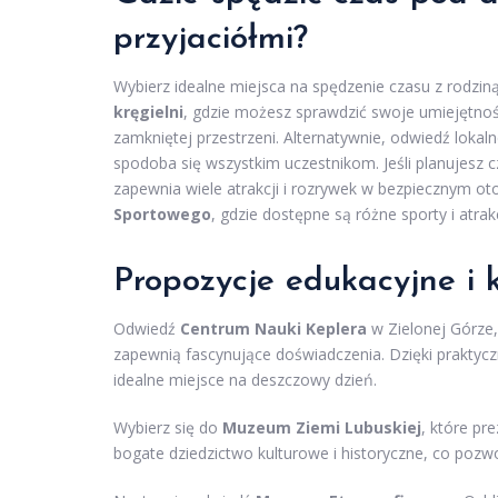
przyjaciółmi?
Wybierz idealne miejsca na spędzenie czasu z rodzin
kręgielni
, gdzie możesz sprawdzić swoje umiejętnoś
zamkniętej przestrzeni. Alternatywnie, odwiedź lokal
spodoba się wszystkim uczestnikom. Jeśli planujesz c
zapewnia wiele atrakcji i rozrywek w bezpiecznym ot
Sportowego
, gdzie dostępne są różne sporty i atrakc
Propozycje edukacyjne i
Odwiedź
Centrum Nauki Keplera
w Zielonej Górze, 
zapewnią fascynujące doświadczenia. Dzięki praktyc
idealne miejsce na deszczowy dzień.
Wybierz się do
Muzeum Ziemi Lubuskiej
, które pr
bogate dziedzictwo kulturowe i historyczne, co pozwo