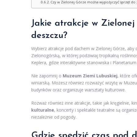
Czy w Zielonej Górze można wypożyczyć sprzęt do 
Jakie atrakcje w Zielone
deszczu?
Wybierz atrakcje pod dachem w Zielonej Górze, aby 
Zielonogórską, w której podziwiaj tropikalną roślin
Keplera, gdzie interaktywne stanowiska i Planetari
Nie zapomnij o
Muzeum Ziemi Lubuskiej
, które o
winiarską. Możesz również rozważyć wizytę w Muzeu
budynków oraz organizuje warsztaty kulturowe.
Rozważ również inne atrakcje, takie jak kręgielnie, ki
kulturalne
, koncerty i spektakle teatralne są orga
niezależnie od pogody.
Gdzie spędzić czas pod 