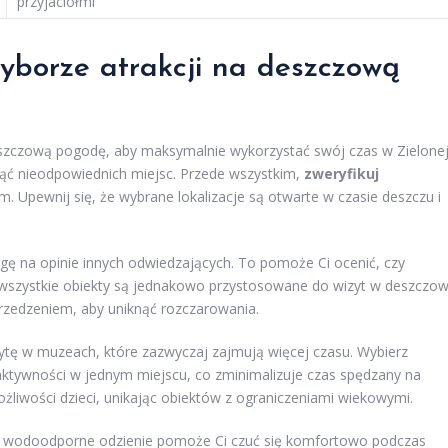
przyjaciółmi
yborze atrakcji na deszczową
eszczową pogodę, aby maksymalnie wykorzystać swój czas w Zielone
knąć nieodpowiednich miejsc. Przede wszystkim,
zweryfikuj
em. Upewnij się, że wybrane lokalizacje są otwarte w czasie deszczu i
agę na opinie innych odwiedzających. To pomoże Ci ocenić, czy
e wszystkie obiekty są jednakowo przystosowane do wizyt w deszczo
przedzeniem, aby uniknąć rozczarowania.
zytę w muzeach, które zazwyczaj zajmują więcej czasu. Wybierz
 aktywności w jednym miejscu, co zminimalizuje czas spędzany na
liwości dzieci, unikając obiektów z ograniczeniami wiekowymi.
i wodoodporne odzienie pomoże Ci czuć się komfortowo podczas