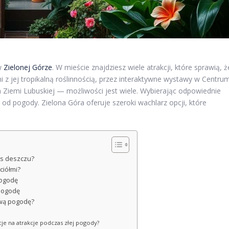
w
Zielonej Górze
. W mieście znajdziesz wiele atrakcji, które sprawią, ż
 z jej tropikalną roślinnością, przez interaktywne wystawy w Centru
Ziemi Lubuskiej — możliwości jest wiele. Wybierając odpowiednie
 od pogody. Zielona Góra oferuje szeroki wachlarz opcji, które
as deszczu?
ciółmi?
pogodę
epogodę
ową pogodę?
cje na atrakcje podczas złej pogody?