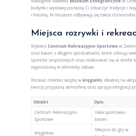
Następnie odwiedź
Muzeum Etnograficzne
w Ochli
budynki i wystawy pozwolą Ci zobaczyć tradycje i zwy
i historią. W muzeum odbywają się także różnorodne
Miejsca rozrywki i rekrea
Wybierz
Centrum Rekreacyjno-Sportowe
w Zielon
oraz basen z długimi zjeżdżalniami, które oferują wi
sportów zespołowych oraz relaksować się w strefie b
wyposażoną w elementy zabaw.
Rozważ również wizytę w
kręgielni
, idealnej na akt
tworzy przyjazną atmosferę oraz sprzyja integracji p
Obiekt
Opis
Centrum Rekreacyjno-
Hala sportowa i
Sportowe
basen
Miejsce do gry w
Kręgielnia