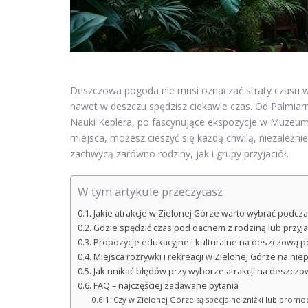
Deszczowa pogoda nie musi oznaczać straty czasu 
nawet w deszczu spędzisz ciekawie czas. Od Palmiarni
Nauki Keplera, po fascynujące ekspozycje w Muzeum 
miejsca, możesz cieszyć się każdą chwilą, niezależnie
zachwycą zarówno rodziny, jak i grupy przyjaciół.
W tym artykule przeczytasz
Jakie atrakcje w Zielonej Górze warto wybrać podcz
Gdzie spędzić czas pod dachem z rodziną lub przyja
Propozycje edukacyjne i kulturalne na deszczową 
Miejsca rozrywki i rekreacji w Zielonej Górze na ni
Jak unikać błędów przy wyborze atrakcji na deszcz
FAQ – najczęściej zadawane pytania
Czy w Zielonej Górze są specjalne zniżki lub promo