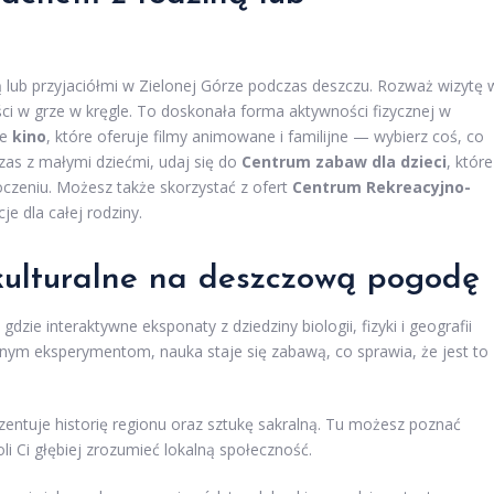
ą lub przyjaciółmi w Zielonej Górze podczas deszczu. Rozważ wizytę 
ci w grze w kręgle. To doskonała forma aktywności fizycznej w
ne
kino
, które oferuje filmy animowane i familijne — wybierz coś, co
zas z małymi dziećmi, udaj się do
Centrum zabaw dla dzieci
, które
oczeniu. Możesz także skorzystać z ofert
Centrum Rekreacyjno-
je dla całej rodziny.
 kulturalne na deszczową pogodę
gdzie interaktywne eksponaty z dziedziny biologii, fizyki i geografii
znym eksperymentom, nauka staje się zabawą, co sprawia, że jest to
ezentuje historię regionu oraz sztukę sakralną. Tu możesz poznać
li Ci głębiej zrozumieć lokalną społeczność.