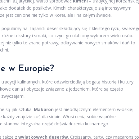
kuchni azjatyckiej, warto spróbować
kimchi
– tradycyjnej koreańskie
jako dodatek do posiłków. Kimchi charakteryzuje się intensywnym
 jest cenione nie tylko w Korei, ale i na całym świecie.
, popularny na Tajlandii deser składający się z kleistego ryżu, świeżeg
różne tekstury i smaki, co czyni go ulubiony wyborem wielu osób.
ej niż tylko te znane potrawy; odkrywanie nowych smaków i dań to
chni.
je w Europie?
adycji kulinarnych, które odzwierciedlają bogatą historię i kultury
owe dania i obyczaje związane z jedzeniem, które są często
i zwyczajami.
ne są jak sztuka.
Makaron
jest nieodłącznym elementem włoskiej
 każdy znajdzie coś dla siebie. Włosi cenią sobie wspólne
re stanowi integralną część doświadczenia kulinarnego.
le także z
wyjątkowych deserów
. Croissanty, tarty, czy macarons to