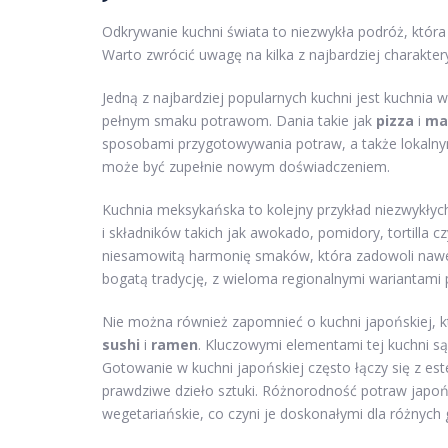
Odkrywanie kuchni świata to niezwykła podróż, kt
Warto zwrócić uwagę na kilka z najbardziej charakte
Jedną z najbardziej popularnych kuchni jest kuchnia w
pełnym smaku potrawom. Dania takie jak
pizza
i
ma
sposobami przygotowywania potraw, a także lokalnymi
może być zupełnie nowym doświadczeniem.
Kuchnia meksykańska to kolejny przykład niezwykły
i składników takich jak awokado, pomidory, tortilla cz
niesamowitą harmonię smaków, która zadowoli nawe
bogatą tradycję, z wieloma regionalnymi wariantami 
Nie można również zapomnieć o kuchni japońskiej, kt
sushi
i
ramen
. Kluczowymi elementami tej kuchni s
Gotowanie w kuchni japońskiej często łączy się z e
prawdziwe dzieło sztuki. Różnorodność potraw japoń
wegetariańskie, co czyni je doskonałymi dla różnych