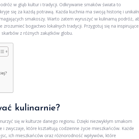
 podróż w głąb kultur i tradycji. Odkrywanie smaków świata to
ryje się za każdą potrawą. Każda kuchnia ma swoją historię i unikal
wymagających smakoszy. Warto zatem wyruszyć w kulinarną podróż, a
e zrozumieć bogactwo lokalnych tradycji. Przygotuj się na inspirujące
ch skarbów z różnych zakątków globu.
iej?
ać kulinarnie?
anurzyć się w kulturze danego regionu. Dzięki niezwykłym smakom
 i zwyczaje, które kształtują codzienne życie mieszkańców. Każde
miejsc, ich mieszkańców oraz różnorodność wpływów, które