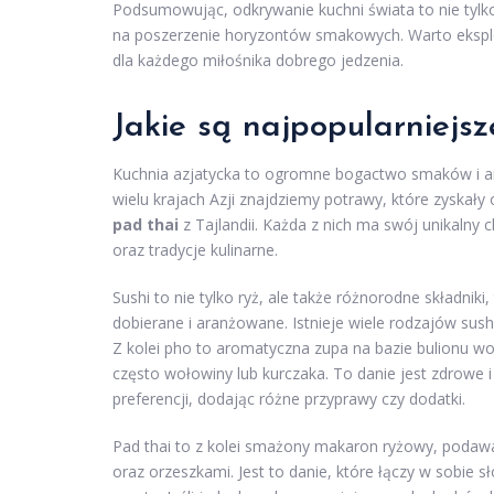
Podsumowując, odkrywanie kuchni świata to nie tylk
na poszerzenie horyzontów smakowych. Warto eksplo
dla każdego miłośnika dobrego jedzenia.
Jakie są najpopularniejsz
Kuchnia azjatycka to ogromne bogactwo smaków i ar
wielu krajach Azji znajdziemy potrawy, które zyskał
pad thai
z Tajlandii. Każda z nich ma swój unikalny c
oraz tradycje kulinarne.
Sushi to nie tylko ryż, ale także różnorodne składnik
dobierane i aranżowane. Istnieje wiele rodzajów sushi
Z kolei pho to aromatyczna zupa na bazie bulionu w
często wołowiny lub kurczaka. To danie jest zdrow
preferencji, dodając różne przyprawy czy dodatki.
Pad thai to z kolei smażony makaron ryżowy, podawa
oraz orzeszkami. Jest to danie, które łączy w sobie s