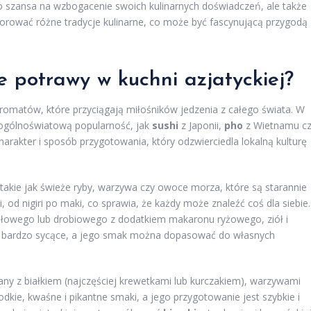
o szansa na wzbogacenie swoich kulinarnych doświadczeń, ale także
rować różne tradycje kulinarne, co może być fascynującą przygodą
e potrawy w kuchni azjatyckiej?
omatów, które przyciągają miłośników jedzenia z całego świata. W
y ogólnoświatową popularność, jak
sushi
z Japonii,
pho
z Wietnamu c
harakter i sposób przygotowania, który odzwierciedla lokalną kulturę
i, takie jak świeże ryby, warzywa czy owoce morza, które są starannie
, od nigiri po maki, co sprawia, że każdy może znaleźć coś dla siebie.
ołowego lub drobiowego z dodatkiem makaronu ryżowego, ziół i
e i bardzo sycące, a jego smak można dopasować do własnych
ny z białkiem (najczęściej krewetkami lub kurczakiem), warzywami
łodkie, kwaśne i pikantne smaki, a jego przygotowanie jest szybkie i