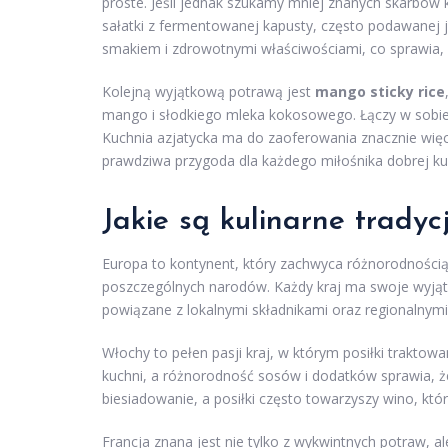
proste. Jeśli jednak szukamy mniej znanych skarbów 
sałatki z fermentowanej kapusty, często podawanej 
smakiem i zdrowotnymi właściwościami, co sprawia, że
Kolejną wyjątkową potrawą jest
mango sticky rice
mango i słodkiego mleka kokosowego. Łączy w sobie 
Kuchnia azjatycka ma do zaoferowania znacznie więc
prawdziwa przygoda dla każdego miłośnika dobrej ku
Jakie są kulinarne tradyc
Europa to kontynent, który zachwyca różnorodnością tr
poszczególnych narodów. Każdy kraj ma swoje wyjątk
powiązane z lokalnymi składnikami oraz regionalnym
Włochy to pełen pasji kraj, w którym posiłki traktowa
kuchni, a różnorodność sosów i dodatków sprawia, że
biesiadowanie, a posiłki często towarzyszy wino, któ
Francja znana jest nie tylko z wykwintnych potraw, a