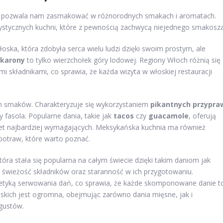
óra pozwala nam zasmakować w różnorodnych smakach i aromatach.
rystycznych kuchni, które z pewnością zachwycą niejednego smakosza
łoska, która zdobyła serca wielu ludzi dzięki swoim prostym, ale
karony
to tylko wierzchołek góry lodowej. Regiony Włoch różnią się
 składnikami, co sprawia, że każda wizyta w włoskiej restauracji
ch smaków. Charakteryzuje się wykorzystaniem
pikantnych przypra
y fasola. Popularne dania, takie jak
tacos
czy
guacamole
, oferują
t najbardziej wymagających. Meksykańska kuchnia ma również
potraw, które warto poznać.
óra stała się popularna na całym świecie dzięki takim daniom jak
ą świeżość składników oraz staranność w ich przygotowaniu.
stetyką serwowania dań, co sprawia, że każde skomponowane danie t
skich jest ogromna, obejmując zarówno dania mięsne, jak i
 gustów.