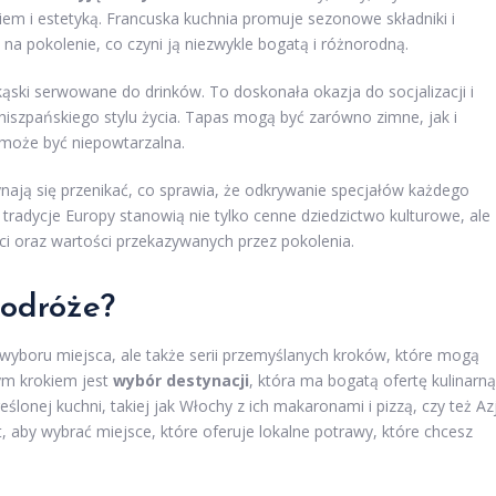
em i estetyką. Francuska kuchnia promuje sezonowe składniki i
 na pokolenie, co czyni ją niezwykle bogatą i różnorodną.
zekąski serwowane do drinków. To doskonała okazja do socjalizacji i
 hiszpańskiego stylu życia. Tapas mogą być zarówno zimne, jak i
a może być niepowtarzalna.
zynają się przenikać, co sprawia, że odkrywanie specjałów każdego
ne tradycje Europy stanowią nie tylko cenne dziedzictwo kulturowe, ale
ci oraz wartości przekazywanych przez pokolenia.
podróże?
 wyboru miejsca, ale także serii przemyślanych kroków, które mogą
ym krokiem jest
wybór destynacji
, która ma bogatą ofertę kulinarną
onej kuchni, takiej jak Włochy z ich makaronami i pizzą, czy też Azj
aby wybrać miejsce, które oferuje lokalne potrawy, które chcesz