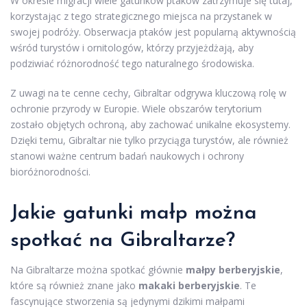
W okresie migracji wiele gatunków ptaków zatrzymuje się tutaj,
korzystając z tego strategicznego miejsca na przystanek w
swojej podróży. Obserwacja ptaków jest popularną aktywnością
wśród turystów i ornitologów, którzy przyjeżdżają, aby
podziwiać różnorodność tego naturalnego środowiska.
Z uwagi na te cenne cechy, Gibraltar odgrywa kluczową rolę w
ochronie przyrody w Europie. Wiele obszarów terytorium
zostało objętych ochroną, aby zachować unikalne ekosystemy.
Dzięki temu, Gibraltar nie tylko przyciąga turystów, ale również
stanowi ważne centrum badań naukowych i ochrony
bioróżnorodności.
Jakie gatunki małp można
spotkać na Gibraltarze?
Na Gibraltarze można spotkać głównie
małpy berberyjskie
,
które są również znane jako
makaki berberyjskie
. Te
fascynujące stworzenia są jedynymi dzikimi małpami