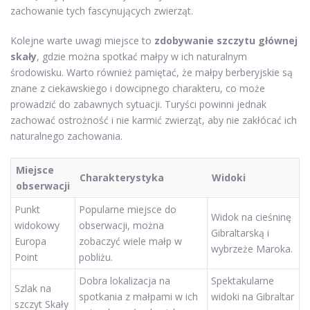
zachowanie tych fascynujących zwierząt.
Kolejne warte uwagi miejsce to
zdobywanie szczytu głównej
skały
, gdzie można spotkać małpy w ich naturalnym
środowisku. Warto również pamiętać, że małpy berberyjskie są
znane z ciekawskiego i dowcipnego charakteru, co może
prowadzić do zabawnych sytuacji. Turyści powinni jednak
zachować ostrożność i nie karmić zwierząt, aby nie zakłócać ich
naturalnego zachowania.
Miejsce
Charakterystyka
Widoki
obserwacji
Punkt
Popularne miejsce do
Widok na cieśninę
widokowy
obserwacji, można
Gibraltarską i
Europa
zobaczyć wiele małp w
wybrzeże Maroka.
Point
pobliżu.
Dobra lokalizacja na
Spektakularne
Szlak na
spotkania z małpami w ich
widoki na Gibraltar
szczyt Skały