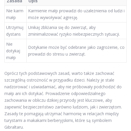
Zasada
Opis
Nie karm
Karmienie małp prowadzi do uzależnienia od ludzi i
małp
może wywoływać agresję.
Utrzymuj
Unikaj zbliżania się do zwierząt, aby
dystans
zminimalizować ryzyko niebezpiecznych sytuacji.
Nie
Dotykanie może być odebrane jako zagrożenie, co
dotykaj
prowadzi do stresu u zwierząt.
małp
Oprócz tych podstawowych zasad, warto także zachować
szczególną ostrożność w przypadku dzieci. Należy je stale
nadzorować i uświadamiać, aby nie próbowały podchodzić do
małp ani ich dotykać. Prowadzenie odpowiedzialnego
zachowania w obliczu dzikiej przyrody jest kluczowe, aby
zapewnić bezpieczeństwo zarówno ludziom, jak i zwierzętom.
Zasady te pomagają utrzymać harmonię w relacjach między
turystami a makakami berberyjskimi, które są symbolem
Gibraltaru.