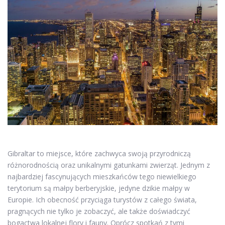
Gibraltar to miejsce, które zachwyca swoją przyrodniczą
różnorodnością oraz unikalnymi gatunkami zwierząt. Jednym z
najbardziej fascynujących mieszkańców tego niewielkiego
terytorium są małpy berberyjskie, jedyne dzikie małpy w
Europie. Ich obecność przyciąga turystów z całego świata,
pragnących nie tylko je zobaczyć, ale także doświadczyć
bogactwa lokalnej flory i fauny. Oprócz spotkań z tymi