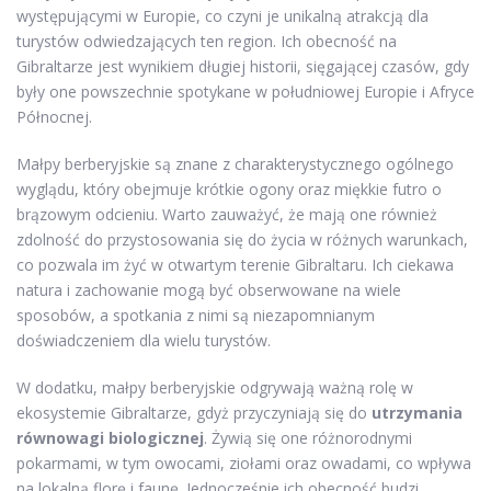
występującymi w Europie, co czyni je unikalną atrakcją dla
turystów odwiedzających ten region. Ich obecność na
Gibraltarze jest wynikiem długiej historii, sięgającej czasów, gdy
były one powszechnie spotykane w południowej Europie i Afryce
Północnej.
Małpy berberyjskie są znane z charakterystycznego ogólnego
wyglądu, który obejmuje krótkie ogony oraz miękkie futro o
brązowym odcieniu. Warto zauważyć, że mają one również
zdolność do przystosowania się do życia w różnych warunkach,
co pozwala im żyć w otwartym terenie Gibraltaru. Ich ciekawa
natura i zachowanie mogą być obserwowane na wiele
sposobów, a spotkania z nimi są niezapomnianym
doświadczeniem dla wielu turystów.
W dodatku, małpy berberyjskie odgrywają ważną rolę w
ekosystemie Gibraltarze, gdyż przyczyniają się do
utrzymania
równowagi biologicznej
. Żywią się one różnorodnymi
pokarmami, w tym owocami, ziołami oraz owadami, co wpływa
na lokalną florę i faunę. Jednocześnie ich obecność budzi