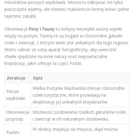
miłośników pieszych wędrówek. Można tu odkrywać nie tylko
piaszczyste wydmy, ale również malownicze tereny leśne i pełne
tajemnic zakątki.
Obserwacja
flory i fauny
to kolejny niezwykle ważny aspekt
wizyty na pustyni. Tereny te są bogate w różnorodne gatunki
roślin i zwierząt, z których wiele jest unikalnych dla tego regionu.
Warto zabrać ze sobą aparat fotograficzny, aby uwiecznić
chwile spędzone na łonie natury oraz niepowtarzalne
krajobrazy, jakie oferuje ta część Polski.
Atrakcje
Opis
Wielka Pustynia Błędowska oferuje różnorodne
Piesze
szlaki turystyczne, które pozwalają na
wędrówki
eksplorację jej unikalnych krajobrazów.
Obserwacja
Możliwość podziwiania rzadkich gatunków roślin
przyrody
i zwierząt w ich naturalnym środowisku.
W okolicy znajdują się miejsca, skąd można
Punkty