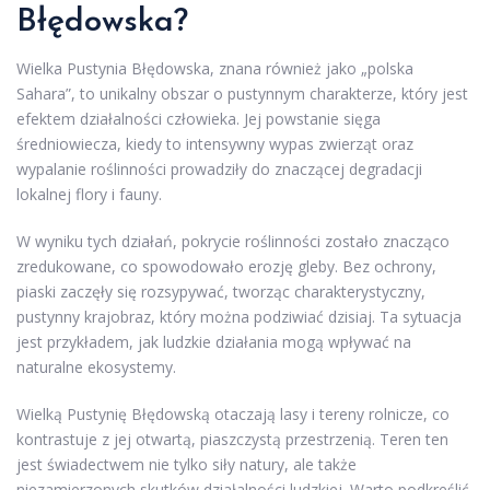
Błędowska?
Wielka Pustynia Błędowska, znana również jako „polska
Sahara”, to unikalny obszar o pustynnym charakterze, który jest
efektem działalności człowieka. Jej powstanie sięga
średniowiecza, kiedy to intensywny wypas zwierząt oraz
wypalanie roślinności prowadziły do znaczącej degradacji
lokalnej flory i fauny.
W wyniku tych działań, pokrycie roślinności zostało znacząco
zredukowane, co spowodowało erozję gleby. Bez ochrony,
piaski zaczęły się rozsypywać, tworząc charakterystyczny,
pustynny krajobraz, który można podziwiać dzisiaj. Ta sytuacja
jest przykładem, jak ludzkie działania mogą wpływać na
naturalne ekosystemy.
Wielką Pustynię Błędowską otaczają lasy i tereny rolnicze, co
kontrastuje z jej otwartą, piaszczystą przestrzenią. Teren ten
jest świadectwem nie tylko siły natury, ale także
niezamierzonych skutków działalności ludzkiej. Warto podkreślić,