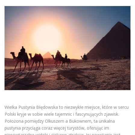
Wielka Pustynia Błędowska to niezwykłe miejsce, które w sercu
Polski kryje w sobie wiele tajemnic i fascynujących zjawisk.
Położona pomiędzy Olkuszem a Bukownem, ta unikalna
pustynia przyciąga coraz więcej turystów, oferując im
niepowtarzalne widoki i ciekawe atrakcje. Jej powstanie jest