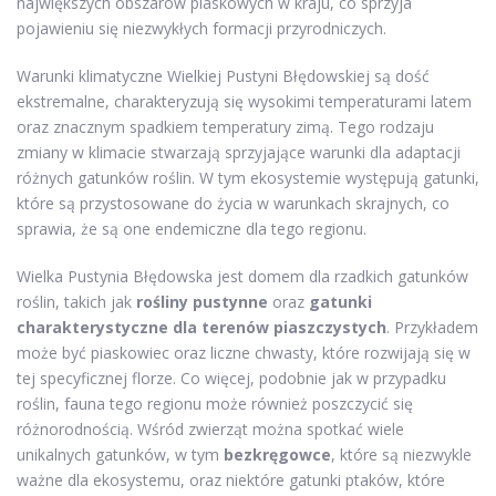
największych obszarów piaskowych w kraju, co sprzyja
pojawieniu się niezwykłych formacji przyrodniczych.
Warunki klimatyczne Wielkiej Pustyni Błędowskiej są dość
ekstremalne, charakteryzują się wysokimi temperaturami latem
oraz znacznym spadkiem temperatury zimą. Tego rodzaju
zmiany w klimacie stwarzają sprzyjające warunki dla adaptacji
różnych gatunków roślin. W tym ekosystemie występują gatunki,
które są przystosowane do życia w warunkach skrajnych, co
sprawia, że są one endemiczne dla tego regionu.
Wielka Pustynia Błędowska jest domem dla rzadkich gatunków
roślin, takich jak
rośliny pustynne
oraz
gatunki
charakterystyczne dla terenów piaszczystych
. Przykładem
może być piaskowiec oraz liczne chwasty, które rozwijają się w
tej specyficznej florze. Co więcej, podobnie jak w przypadku
roślin, fauna tego regionu może również poszczycić się
różnorodnością. Wśród zwierząt można spotkać wiele
unikalnych gatunków, w tym
bezkręgowce
, które są niezwykle
ważne dla ekosystemu, oraz niektóre gatunki ptaków, które