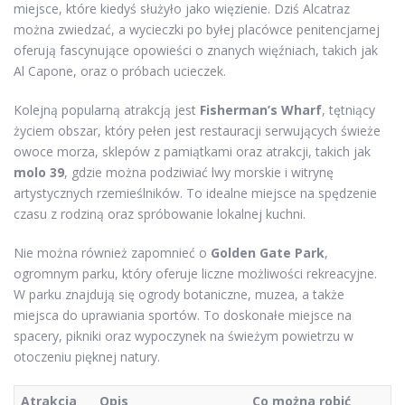
miejsce, które kiedyś służyło jako więzienie. Dziś Alcatraz
można zwiedzać, a wycieczki po byłej placówce penitencjarnej
oferują fascynujące opowieści o znanych więźniach, takich jak
Al Capone, oraz o próbach ucieczek.
Kolejną popularną atrakcją jest
Fisherman’s Wharf
, tętniący
życiem obszar, który pełen jest restauracji serwujących świeże
owoce morza, sklepów z pamiątkami oraz atrakcji, takich jak
molo 39
, gdzie można podziwiać lwy morskie i witrynę
artystycznych rzemieślników. To idealne miejsce na spędzenie
czasu z rodziną oraz spróbowanie lokalnej kuchni.
Nie można również zapomnieć o
Golden Gate Park
,
ogromnym parku, który oferuje liczne możliwości rekreacyjne.
W parku znajdują się ogrody botaniczne, muzea, a także
miejsca do uprawiania sportów. To doskonałe miejsce na
spacery, pikniki oraz wypoczynek na świeżym powietrzu w
otoczeniu pięknej natury.
Atrakcja
Opis
Co można robić