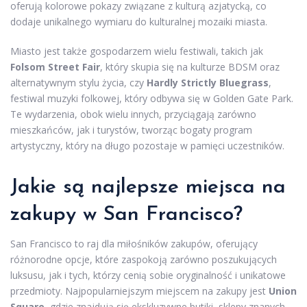
oferują kolorowe pokazy związane z kulturą azjatycką, co
dodaje unikalnego wymiaru do kulturalnej mozaiki miasta.
Miasto jest także gospodarzem wielu festiwali, takich jak
Folsom Street Fair
, który skupia się na kulturze BDSM oraz
alternatywnym stylu życia, czy
Hardly Strictly Bluegrass
,
festiwal muzyki folkowej, który odbywa się w Golden Gate Park.
Te wydarzenia, obok wielu innych, przyciągają zarówno
mieszkańców, jak i turystów, tworząc bogaty program
artystyczny, który na długo pozostaje w pamięci uczestników.
Jakie są najlepsze miejsca na
zakupy w San Francisco?
San Francisco to raj dla miłośników zakupów, oferujący
różnorodne opcje, które zaspokoją zarówno poszukujących
luksusu, jak i tych, którzy cenią sobie oryginalność i unikatowe
przedmioty. Najpopularniejszym miejscem na zakupy jest
Union
Square
, gdzie znajdują się ekskluzywne butiki, sklepy znanych