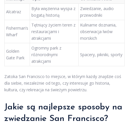
Była więzienna wyspa z
Zwiedzanie, audio
Alcatraz
bogatą historią
przewodniki
Tętniący życiem teren z
Kulinarne doznania,
Fisherman’s
restauracjami i
obserwacja lwów
Wharf
atrakcjami
morskich
Ogromny park z
Golden
różnorodnymi
Spacery, pikniki, sporty
Gate Park
atrakcjami
Zatoka San Francisco to miejsce, w którym każdy znajdzie coś
dla siebie, niezależnie od tego, czy interesuje go historia,
kultura, czy rekreacja na świeżym powietrzu.
Jakie są najlepsze sposoby na
zwiedzanie San Francisco?