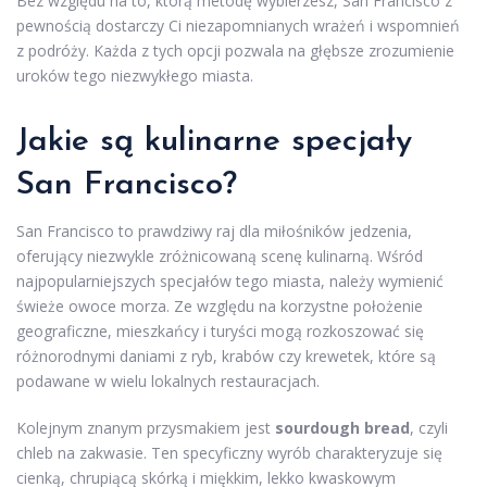
Bez względu na to, którą metodę wybierzesz, San Francisco z
pewnością dostarczy Ci niezapomnianych wrażeń i wspomnień
z podróży. Każda z tych opcji pozwala na głębsze zrozumienie
uroków tego niezwykłego miasta.
Jakie są kulinarne specjały
San Francisco?
San Francisco to prawdziwy raj dla miłośników jedzenia,
oferujący niezwykle zróżnicowaną scenę kulinarną. Wśród
najpopularniejszych specjałów tego miasta, należy wymienić
świeże owoce morza. Ze względu na korzystne położenie
geograficzne, mieszkańcy i turyści mogą rozkoszować się
różnorodnymi daniami z ryb, krabów czy krewetek, które są
podawane w wielu lokalnych restauracjach.
Kolejnym znanym przysmakiem jest
sourdough bread
, czyli
chleb na zakwasie. Ten specyficzny wyrób charakteryzuje się
cienką, chrupiącą skórką i miękkim, lekko kwaskowym