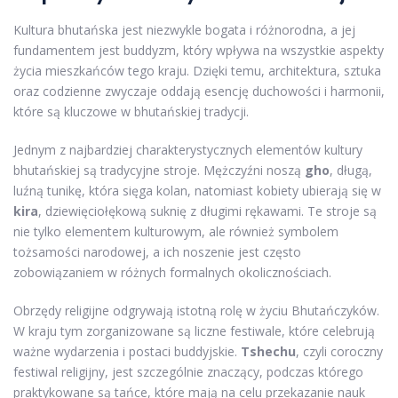
Kultura bhutańska jest niezwykle bogata i różnorodna, a jej
fundamentem jest buddyzm, który wpływa na wszystkie aspekty
życia mieszkańców tego kraju. Dzięki temu, architektura, sztuka
oraz codzienne zwyczaje oddają esencję duchowości i harmonii,
które są kluczowe w bhutańskiej tradycji.
Jednym z najbardziej charakterystycznych elementów kultury
bhutańskiej są tradycyjne stroje. Mężczyźni noszą
gho
, długą,
luźną tunikę, która sięga kolan, natomiast kobiety ubierają się w
kira
, dziewięciołękową suknię z długimi rękawami. Te stroje są
nie tylko elementem kulturowym, ale również symbolem
tożsamości narodowej, a ich noszenie jest często
zobowiązaniem w różnych formalnych okolicznościach.
Obrzędy religijne odgrywają istotną rolę w życiu Bhutańczyków.
W kraju tym zorganizowane są liczne festiwale, które celebrują
ważne wydarzenia i postaci buddyjskie.
Tshechu
, czyli coroczny
festiwal religijny, jest szczególnie znaczący, podczas którego
praktykowane są tańce, które mają na celu przekazanie nauk