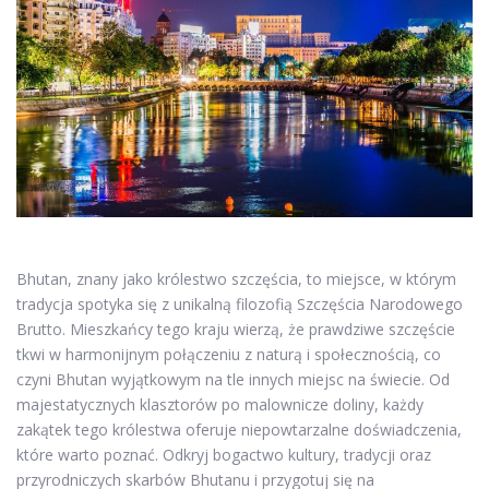
Bhutan, znany jako królestwo szczęścia, to miejsce, w którym
tradycja spotyka się z unikalną filozofią Szczęścia Narodowego
Brutto. Mieszkańcy tego kraju wierzą, że prawdziwe szczęście
tkwi w harmonijnym połączeniu z naturą i społecznością, co
czyni Bhutan wyjątkowym na tle innych miejsc na świecie. Od
majestatycznych klasztorów po malownicze doliny, każdy
zakątek tego królestwa oferuje niepowtarzalne doświadczenia,
które warto poznać. Odkryj bogactwo kultury, tradycji oraz
przyrodniczych skarbów Bhutanu i przygotuj się na