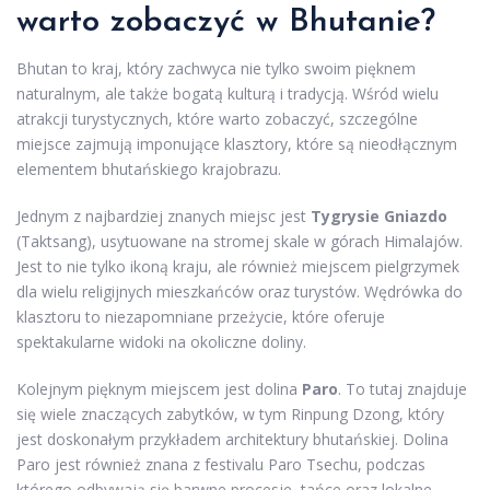
warto zobaczyć w Bhutanie?
Bhutan to kraj, który zachwyca nie tylko swoim pięknem
naturalnym, ale także bogatą kulturą i tradycją. Wśród wielu
atrakcji turystycznych, które warto zobaczyć, szczególne
miejsce zajmują imponujące klasztory, które są nieodłącznym
elementem bhutańskiego krajobrazu.
Jednym z najbardziej znanych miejsc jest
Tygrysie Gniazdo
(Taktsang), usytuowane na stromej skale w górach Himalajów.
Jest to nie tylko ikoną kraju, ale również miejscem pielgrzymek
dla wielu religijnych mieszkańców oraz turystów. Wędrówka do
klasztoru to niezapomniane przeżycie, które oferuje
spektakularne widoki na okoliczne doliny.
Kolejnym pięknym miejscem jest dolina
Paro
. To tutaj znajduje
się wiele znaczących zabytków, w tym Rinpung Dzong, który
jest doskonałym przykładem architektury bhutańskiej. Dolina
Paro jest również znana z festivalu Paro Tsechu, podczas
którego odbywają się barwne procesje, tańce oraz lokalne