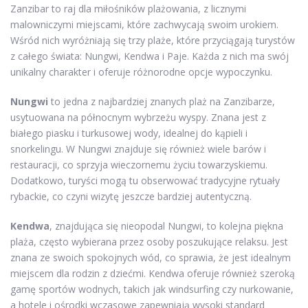
Zanzibar to raj dla miłośników plażowania, z licznymi
malowniczymi miejscami, które zachwycają swoim urokiem.
Wśród nich wyróżniają się trzy plaże, które przyciągają turystów
z całego świata: Nungwi, Kendwa i Paje. Każda z nich ma swój
unikalny charakter i oferuje różnorodne opcje wypoczynku.
Nungwi
to jedna z najbardziej znanych plaż na Zanzibarze,
usytuowana na północnym wybrzeżu wyspy. Znana jest z
białego piasku i turkusowej wody, idealnej do kąpieli i
snorkelingu. W Nungwi znajduje się również wiele barów i
restauracji, co sprzyja wieczornemu życiu towarzyskiemu.
Dodatkowo, turyści mogą tu obserwować tradycyjne rytuały
rybackie, co czyni wizytę jeszcze bardziej autentyczną.
Kendwa
, znajdująca się nieopodal Nungwi, to kolejna piękna
plaża, często wybierana przez osoby poszukujące relaksu. Jest
znana ze swoich spokojnych wód, co sprawia, że jest idealnym
miejscem dla rodzin z dziećmi. Kendwa oferuje również szeroką
gamę sportów wodnych, takich jak windsurfing czy nurkowanie,
a hotele i ośrodki wczasowe zapewniają wysoki standard