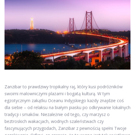
Zanzibar to prawdziwy tropikalny raj, który kusi podróżników
swoimi malowniczymi plażami i bogatą kulturą. W tym
egzotycznym zakątku Oceanu Indyjskiego każdy znajdzie coś
dla siebie – od relaksu na białym piasku po odkrywanie lokalnych
tradycji i smaków. Niezależnie od tego, czy marzysz o
beztroskich wakacjach, wodnych szaleństwach czy
fascynujących przygodach, Zanzibar z pewnością spełni Twoje