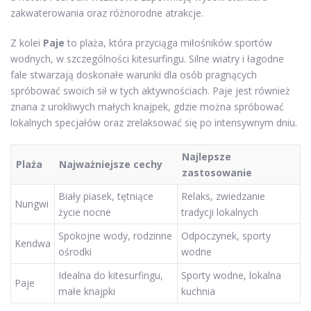
zakwaterowania oraz różnorodne atrakcje.
Z kolei
Paje
to plaża, która przyciąga miłośników sportów
wodnych, w szczególności kitesurfingu. Silne wiatry i łagodne
fale stwarzają doskonałe warunki dla osób pragnących
spróbować swoich sił w tych aktywnościach. Paje jest również
znana z urokliwych małych knajpek, gdzie można spróbować
lokalnych specjałów oraz zrelaksować się po intensywnym dniu.
Najlepsze
Plaża
Najważniejsze cechy
zastosowanie
Biały piasek, tętniące
Relaks, zwiedzanie
Nungwi
życie nocne
tradycji lokalnych
Spokojne wody, rodzinne
Odpoczynek, sporty
Kendwa
ośrodki
wodne
Idealna do kitesurfingu,
Sporty wodne, lokalna
Paje
małe knajpki
kuchnia