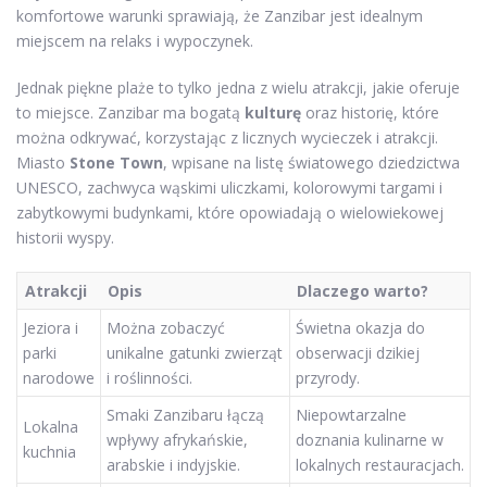
komfortowe warunki sprawiają, że Zanzibar jest idealnym
miejscem na relaks i wypoczynek.
Jednak piękne plaże to tylko jedna z wielu atrakcji, jakie oferuje
to miejsce. Zanzibar ma bogatą
kulturę
oraz historię, które
można odkrywać, korzystając z licznych wycieczek i atrakcji.
Miasto
Stone Town
, wpisane na listę światowego dziedzictwa
UNESCO, zachwyca wąskimi uliczkami, kolorowymi targami i
zabytkowymi budynkami, które opowiadają o wielowiekowej
historii wyspy.
Atrakcji
Opis
Dlaczego warto?
Jeziora i
Można zobaczyć
Świetna okazja do
parki
unikalne gatunki zwierząt
obserwacji dzikiej
narodowe
i roślinności.
przyrody.
Smaki Zanzibaru łączą
Niepowtarzalne
Lokalna
wpływy afrykańskie,
doznania kulinarne w
kuchnia
arabskie i indyjskie.
lokalnych restauracjach.