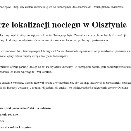
 noclegów i map, aby znaleźć idealne miejsce do odpoczynku, dostosowane do Twoich planów zwiedzania.
ze lokalizacji noclegu w Olsztynie
kluczowy aspekt, który ma wpływ na komfort Twojego pobytu. Zastanów się, czy chcesz być blisko atrakcji i
szybki dostęp do zabytków, ale może również oznaczać hałas oraz problemy z parkowaniem.
jsce daleko od linii tramwajowych lub przystanków autobusowych, ograniczasz swoje możliwości poruszania si
wnić lepszy balans między ciszą a dostępem do transportu.
ierasz, oferuje parking, dostęp do Wi-Fi czy aneks kuchenny. To szczególnie ważne, jeśli podróżujesz z rodzin
ogodnień, co może wpłynąć na Twój komfort.
ą znacznie wzrosnąć, dlatego rezerwuj nocleg z wyprzedzeniem, aby uniknąć drażliwych niespodzianek i uzyska
zić do frustracji związanej z długimi dojazdami do atrakcji, co odbierze radość z odkrywania uroków Olsztyna.
 oraz praktyczne wskazówki dla rodziców
ją całą rodzinę
ynek
em dla rodzin i turystów