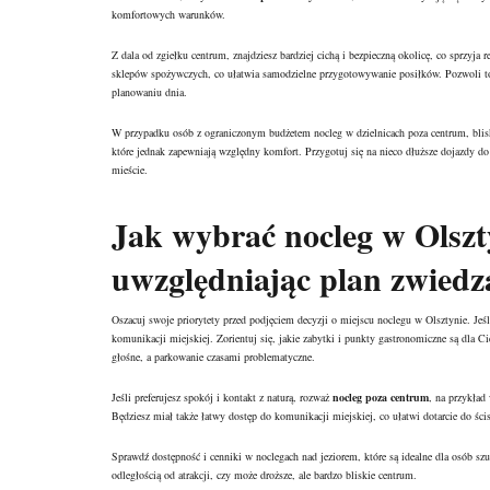
komfortowych warunków.
Z dala od zgiełku centrum, znajdziesz bardziej cichą i bezpieczną okolicę, co sprz
sklepów spożywczych, co ułatwia samodzielne przygotowywanie posiłków. Pozwoli to 
planowaniu dnia.
W przypadku osób z ograniczonym budżetem nocleg w dzielnicach poza centrum, blis
które jednak zapewniają względny komfort. Przygotuj się na nieco dłuższe dojazdy do n
mieście.
Jak wybrać nocleg w Olszt
uwzględniając plan zwiedz
Oszacuj swoje priorytety przed podjęciem decyzji o miejscu noclegu w Olsztynie. Je
komunikacji miejskiej. Zorientuj się, jakie zabytki i punkty gastronomiczne są dla 
głośne, a parkowanie czasami problematyczne.
Jeśli preferujesz spokój i kontakt z naturą, rozważ
nocleg poza centrum
, na przykład 
Będziesz miał także łatwy dostęp do komunikacji miejskiej, co ułatwi dotarcie do ści
Sprawdź dostępność i cenniki w noclegach nad jeziorem, które są idealne dla osób szu
odległością od atrakcji, czy może droższe, ale bardzo bliskie centrum.