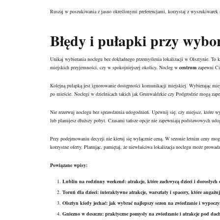
Ruszaj w poszukiwania z jasno określonymi preferencjami, korzystaj z wyszukiwarek
Błędy i pułapki przy wybor
Unikaj wybierania noclegu bez dokładnego przemyślenia lokalizacji w Olsztynie. To 
miejskich przyjemności, czy w spokojniejszej okolicy. Nocleg w
centrum
zapewni Ci 
Kolejną pułapką jest ignorowanie dostępności komunikacji miejskiej. Wybierając mie
po mieście. Noclegi w dzielnicach takich jak Grunwaldzkie czy Podgrodzie mogą zape
Nie rezerwuj noclegu bez sprawdzenia udogodnień. Upewnij się, czy miejsce, które wyb
lub planujesz dłuższy pobyt. Czasami tańsze opcje nie zapewniają podstawowych ud
Przy podejmowaniu decyzji nie kieruj się wyłącznie ceną. W sezonie letnim ceny mog
korzystne oferty. Planując, pamiętaj, że niewłaściwa lokalizacja noclegu może prowad
Powiązane wpisy:
Lublin na rodzinny weekend: atrakcje, które zachwycą dzieci i dorosłych
Toruń dla dzieci: interaktywne atrakcje, warsztaty i spacery, które angażu
Olsztyn kiedy jechać: jak wybrać najlepszy sezon na zwiedzanie i wypocz
Gniezno w deszczu: praktyczne pomysły na zwiedzanie i atrakcje pod dach