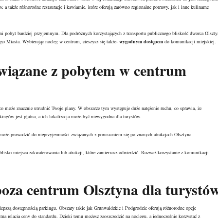
, a także różnorodne restauracje i kawiarnie, które oferują zarówno regionalne potrawy, jak i inne kulinarne
yni pobyt bardziej przyjemnym. Dla podróżnych korzystających z transportu publicznego bliskość dworca Olszty
go Miasta. Wybierając nocleg w centrum, cieszysz się także-
wygodnym dostępem
do komunikacji miejskiej.
związane z pobytem w centrum
o może znacznie utrudnić Twoje plany. W obszarze tym występuje duże natężenie ruchu, co sprawia, że
ingów jest płatna, a ich lokalizacja może być niewygodna dla turystów.
 może prowadzić do nieprzyjemności związanych z poruszaniem się po znanych atrakcjach Olsztyna.
lisko miejsca zakwaterowania lub atrakcji, które zamierzasz odwiedzić. Rozważ korzystanie z komunikacji
oza centrum Olsztyna dla turystó
epszą dostępnością parkingu. Obszary takie jak Grunwaldzkie i Podgrodzie oferują różnorodne opcje
ystną relacją ceny do standardu. Dzięki temu możesz zaoszczędzić na noclegu, a jednocześnie korzystać z