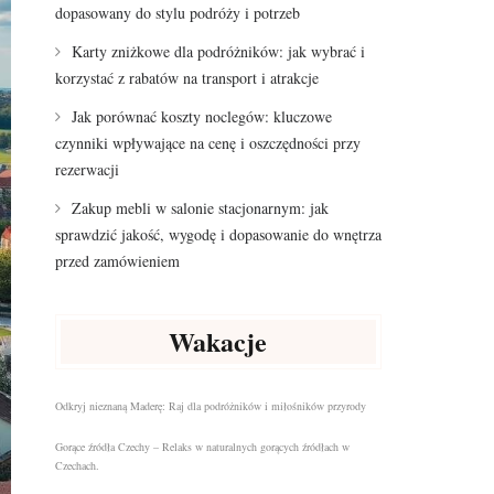
dopasowany do stylu podróży i potrzeb
Karty zniżkowe dla podróżników: jak wybrać i
korzystać z rabatów na transport i atrakcje
Jak porównać koszty noclegów: kluczowe
czynniki wpływające na cenę i oszczędności przy
rezerwacji
Zakup mebli w salonie stacjonarnym: jak
sprawdzić jakość, wygodę i dopasowanie do wnętrza
przed zamówieniem
Wakacje
Odkryj nieznaną Maderę: Raj dla podróżników i miłośników przyrody
Gorące źródła Czechy – Relaks w naturalnych gorących źródłach w
Czechach.