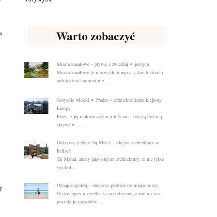
Warto zobaczyć
n
Miasta kanałowe – pływaj i zwiedzaj w jednym
Miasta kanałowe to niezwykłe miejsca, gdzie historia i
architektura harmonijnie …
Gotyckie widoki w Pradze – architektoniczne klejnoty
Europy
Praga, z jej malowniczymi uliczkami i bogatą historią,
skrywa w …
Odkrywaj piękno Taj Mahal – klejnot architektury w
Indiach
Taj Mahal, znany jako klejnot architektury, to nie tylko
symbol …
w
Odnajdź spokój – duchowe podróże do miejsc mocy
W dzisiejszym zgiełku życia codziennego wielu z nas
poszukuje sposobów …