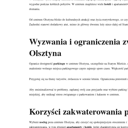
wygodne podczas krótkich pobytów. W centrum znajdziesz wiele
hoteli
i apartamentów
doznania.
Od centrum Olsztyna blisko do kulturalnych atrakcji oraz życia rozrywkowego, co cz
Zachodni stanowi dodatkowy atut, mimo że główny dworzec leży nieco dalej od Stare
Wyzwania i ograniczenia 
Olsztyna
Ogranicz dostępność
parkingu
w centrum Olsztyna, szczególnie na Starym Mieście, c
znalezienie wolnego miejsca parkingowego często zajmuje sporo czasu. Większość park
Przygotuj się na tłumy turystów, zwłaszcza w sezonie letnim. Ograniczona przestrzeń
Aby zminimalizować te problemy, zaplanuj swój czas przyjazdu oraz wybierz parking b
miejskiej, aby uniknąć stresu związanego z parkowaniem i hałasem w centrum.
Korzyści zakwaterowania p
Wybierz
nocleg
poza centrum Olsztyna, aby cieszyć się spokojniejszym otoczeniem i l
zakwaterowania, w tym również
apartamenty
i
hotele
, które charakteryzują się korz