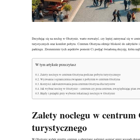
Decydując się na
nocleg w Olsztynie
, warto rozważyć, czy lepiej zatrzymać się w cen
turystycznych oraz komfort pobytu. Centrum Olsztyna oferuje bliskość do zabytków i 
parkingu. Zrozumienie tych aspektów pomoże Ci podjąć świadomą decyzję, która na
W tym artykule przeczytasz
Zalety noclegu w centrum Olsztyna podczas pobytu turystycznego
Wyzwania i ograniczenia związane z pobytem w centrum Olsztyna
Korzyści zakwaterowania poza centrum Olsztyna dla turystów
Jak wybrać nocleg w Olsztynie – centrum czy poza centrum, uwzględniając plan zw
Błędy i pułapki przy wyborze lokalizacji noclegu w Olsztynie
Zalety noclegu w centrum 
turystycznego
W Olsztynie wybór między centrum a obrzeżami najlepiej oceniać przez wygodę dojazdów