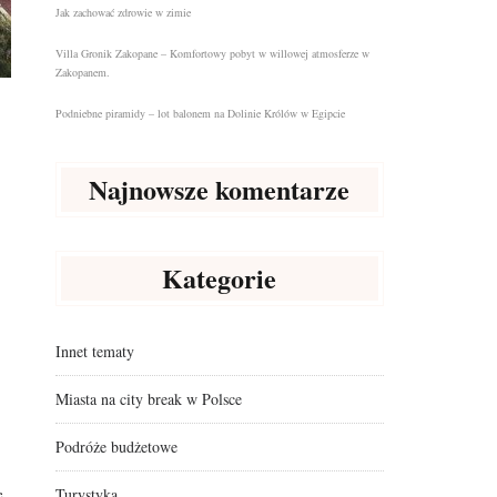
Jak zachować zdrowie w zimie
Villa Gronik Zakopane – Komfortowy pobyt w willowej atmosferze w
Zakopanem.
Podniebne piramidy – lot balonem na Dolinie Królów w Egipcie
Najnowsze komentarze
Kategorie
Innet tematy
Miasta na city break w Polsce
Podróże budżetowe
Turystyka
e