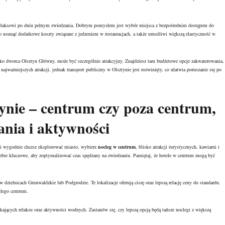
yja relaksowi po dniu pełnym zwiedzania. Dobrym pomysłem jest wybór miejsca z bezpośrednim dostępem do
usunąć dodatkowe koszty związane z jedzeniem w restauracjach, a także umożliwi większą elastyczność w
ko dworca Olsztyn Główny, może być szczególnie atrakcyjny. Znajdziesz tam budżetowe opcje zakwaterowania,
ajważniejszych atrakcji, jednak transport publiczny w Olsztynie jest rozwinięty, co ułatwia poruszanie się po
ynie – centrum czy poza centrum,
ania i aktywności
śli wygodnie chcesz eksplorować miasto, wybierz
nocleg w centrum
, blisko atrakcji turystycznych, kawiarni i
Ciebie kluczowe, aby zoptymalizować czas spędzany na zwiedzaniu. Pamiętaj, że hotele w centrum mogą być
w dzielnicach Grunwaldzkie lub Podgrodzie. Te lokalizacje oferują ciszę oraz lepszą relację ceny do standardu.
słego centrum.
kających relaksu oraz aktywności wodnych. Zastanów się, czy lepszą opcją będą tańsze noclegi z większą