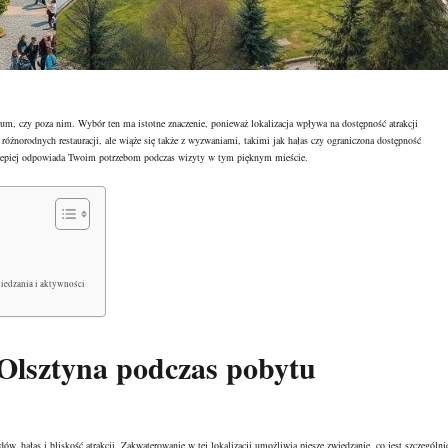
trum, czy poza nim. Wybór ten ma istotne znaczenie, ponieważ lokalizacja wpływa na dostępność atrakcji
różnorodnych restauracji, ale wiąże się także z wyzwaniami, takimi jak hałas czy ograniczona dostępność
jlepiej odpowiada Twoim potrzebom podczas wizyty w tym pięknym mieście.
iedzania i aktywności
Olsztyna podczas pobytu
, hałas i bliskość atrakcji. Zakwaterowanie w tej lokalizacji umożliwia piesze zwiedzanie, co jest szczególni