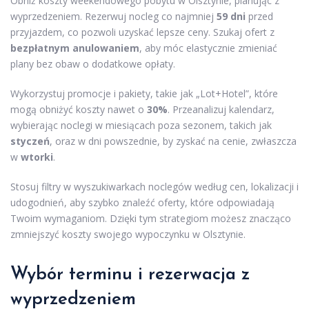
Obniż koszty weekendowego pobytu w Olsztynie, planując z
wyprzedzeniem. Rezerwuj nocleg co najmniej
59 dni
przed
przyjazdem, co pozwoli uzyskać lepsze ceny. Szukaj ofert z
bezpłatnym anulowaniem
, aby móc elastycznie zmieniać
plany bez obaw o dodatkowe opłaty.
Wykorzystuj promocje i pakiety, takie jak „Lot+Hotel”, które
mogą obniżyć koszty nawet o
30%
. Przeanalizuj kalendarz,
wybierając noclegi w miesiącach poza sezonem, takich jak
styczeń
, oraz w dni powszednie, by zyskać na cenie, zwłaszcza
w
wtorki
.
Stosuj filtry w wyszukiwarkach noclegów według cen, lokalizacji i
udogodnień, aby szybko znaleźć oferty, które odpowiadają
Twoim wymaganiom. Dzięki tym strategiom możesz znacząco
zmniejszyć koszty swojego wypoczynku w Olsztynie.
Wybór terminu i rezerwacja z
wyprzedzeniem