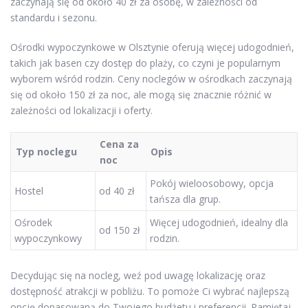
zaczynają się od około 40 zł za osobę, w zależności od
standardu i sezonu.
Ośrodki wypoczynkowe w Olsztynie oferują więcej udogodnień,
takich jak basen czy dostęp do plaży, co czyni je popularnym
wyborem wśród rodzin. Ceny noclegów w ośrodkach zaczynają
się od około 150 zł za noc, ale mogą się znacznie różnić w
zależności od lokalizacji i oferty.
Cena za
Typ noclegu
Opis
noc
Pokój wieloosobowy, opcja
Hostel
od 40 zł
tańsza dla grup.
Ośrodek
Więcej udogodnień, idealny dla
od 150 zł
wypoczynkowy
rodzin.
Decydując się na nocleg, weź pod uwagę lokalizację oraz
dostępność atrakcji w pobliżu. To pomoże Ci wybrać najlepszą
opcję dopasowaną do Twojego budżetu i preferencji. Pamiętaj,