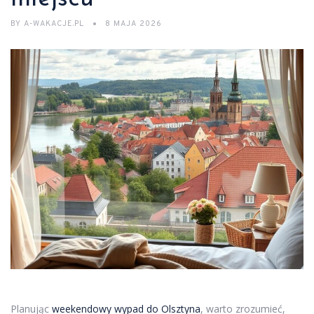
BY
A-WAKACJE.PL
8 MAJA 2026
Planując
weekendowy wypad do Olsztyna
, warto zrozumieć,