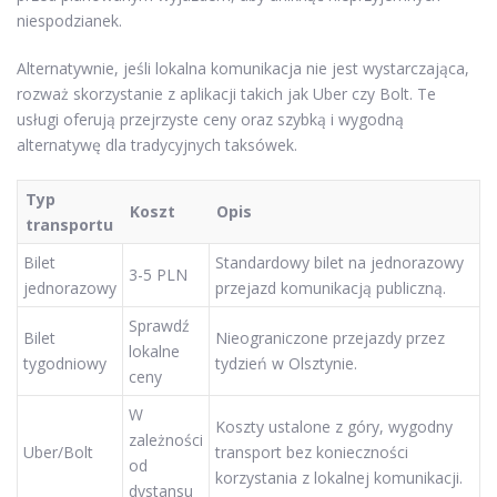
niespodzianek.
Alternatywnie, jeśli lokalna komunikacja nie jest wystarczająca,
rozważ skorzystanie z aplikacji takich jak Uber czy Bolt. Te
usługi oferują przejrzyste ceny oraz szybką i wygodną
alternatywę dla tradycyjnych taksówek.
Typ
Koszt
Opis
transportu
Bilet
Standardowy bilet na jednorazowy
3-5 PLN
jednorazowy
przejazd komunikacją publiczną.
Sprawdź
Bilet
Nieograniczone przejazdy przez
lokalne
tygodniowy
tydzień w Olsztynie.
ceny
W
Koszty ustalone z góry, wygodny
zależności
Uber/Bolt
transport bez konieczności
od
korzystania z lokalnej komunikacji.
dystansu