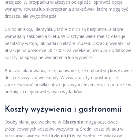
przejazd. W przypadku większych odległości, sprawdź opcje
wynajmu roweru lub skorzystania z taksówek, które mogą być
droższe, ale wygodniejsze.
Co do atrakcji, identyfikuj, które z nich są bezpłatne, a które
wymagają zakupienia biletu. W Olsztynie wiele miejsc oferuje
bezpłatny wstęp, jak parki i niektóre muzea. Oszacuj wydatki na
atrakcje na poziomie 50-100 zł za weekend, izolując dodatkowe
koszty na specjalne wydarzenia lub wycieczki.
Podczas planowania, miej na uwadze, że najbardziej kosztowne
dni to zazwyczaj weekendy. W związku z tym postaraj się
zarezerwować posiłki i atrakcje z wyprzedzeniem, co pomoże w
uniknięciu nieprzewidzianych wydatków.
Koszty wyżywienia i gastronomii
Osoby planujące weekend w
Olsztynie
mogą oczekiwać
zróżnicowanych kosztów wyżywienia. Średni koszt obiadu w
restauracji wynosi od
30 do 60 PLN
za osobę, co zależy od