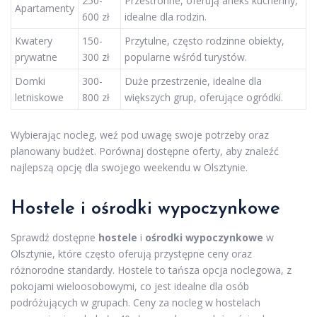
250-
Przestronne, oferują aneks kuchenny,
Apartamenty
600 zł
idealne dla rodzin.
Kwatery
150-
Przytulne, często rodzinne obiekty,
prywatne
300 zł
popularne wśród turystów.
Domki
300-
Duże przestrzenie, idealne dla
letniskowe
800 zł
większych grup, oferujące ogródki.
Wybierając nocleg, weź pod uwagę swoje potrzeby oraz
planowany budżet. Porównaj dostępne oferty, aby znaleźć
najlepszą opcję dla swojego weekendu w Olsztynie.
Hostele i ośrodki wypoczynkowe
Sprawdź dostępne
hostele
i
ośrodki wypoczynkowe
w
Olsztynie, które często oferują przystępne ceny oraz
różnorodne standardy. Hostele to tańsza opcja noclegowa, z
pokojami wieloosobowymi, co jest idealne dla osób
podróżujących w grupach. Ceny za nocleg w hostelach