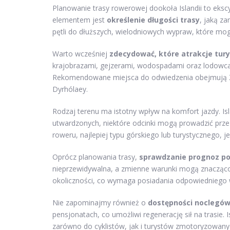
Planowanie trasy rowerowej dookoła Islandii to eks
elementem jest
określenie długości trasy
, jaką z
pętli do dłuższych, wielodniowych wypraw, które mo
Warto wcześniej
zdecydować, które atrakcje tur
krajobrazami, gejzerami, wodospadami oraz lodowcam
Rekomendowane miejsca do odwiedzenia obejmują Zł
Dyrhólaey.
Rodzaj terenu ma istotny wpływ na komfort jazdy. I
utwardzonych, niektóre odcinki mogą prowadzić prze
roweru, najlepiej typu górskiego lub turystycznego, je
Oprócz planowania trasy,
sprawdzanie prognoz p
nieprzewidywalna, a zmienne warunki mogą znacząco
okoliczności, co wymaga posiadania odpowiedniego
Nie zapominajmy również o
dostępności noclegó
pensjonatach, co umożliwi regenerację sił na trasie.
zarówno do cyklistów, jak i turystów zmotoryzowany