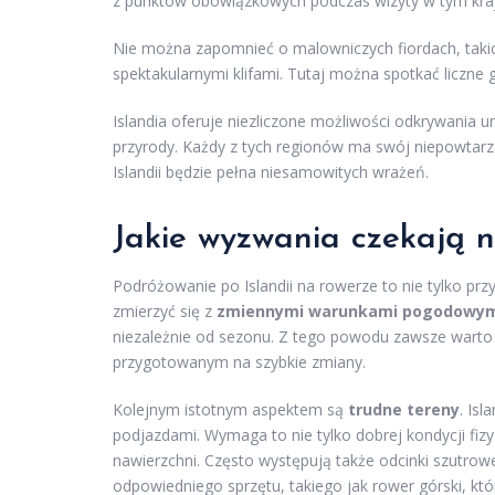
z punktów obowiązkowych podczas wizyty w tym kraj
Nie można zapomnieć o malowniczych fiordach, taki
spektakularnymi klifami. Tutaj można spotkać liczne g
Islandia oferuje niezliczone możliwości odkrywania 
przyrody. Każdy z tych regionów ma swój niepowtarzal
Islandii będzie pełna niesamowitych wrażeń.
Jakie wyzwania czekają n
Podróżowanie po Islandii na rowerze to nie tylko p
zmierzyć się z
zmiennymi warunkami pogodowy
niezależnie od sezonu. Z tego powodu zawsze warto
przygotowanym na szybkie zmiany.
Kolejnym istotnym aspektem są
trudne tereny
. Is
podjazdami. Wymaga to nie tylko dobrej kondycji fizy
nawierzchni. Często występują także odcinki szutro
odpowiedniego sprzętu, takiego jak rower górski, któ