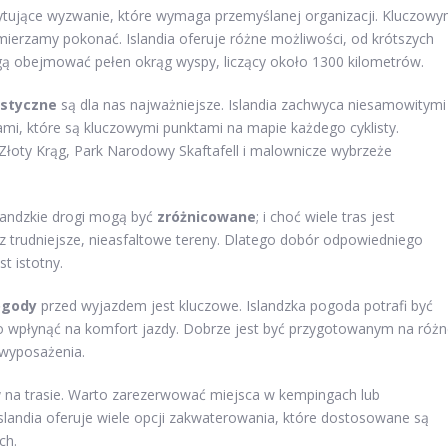
cytujące wyzwanie, które wymaga przemyślanej organizacji. Kluczow
amierzamy pokonać. Islandia oferuje różne możliwości, od krótszych
gą obejmować pełen okrąg wyspy, liczący około 1300 kilometrów.
ystyczne
są dla nas najważniejsze. Islandia zachwyca niesamowitymi
i, które są kluczowymi punktami na mapie każdego cyklisty.
oty Krąg, Park Narodowy Skaftafell i malownicze wybrzeże
slandzkie drogi mogą być
zróżnicowane
; i choć wiele tras jest
z trudniejsze, nieasfaltowe tereny. Dlatego dobór odpowiedniego
st istotny.
ogody
przed wyjazdem jest kluczowe. Islandzka pogoda potrafi być
 wpłynąć na komfort jazdy. Dobrze jest być przygotowanym na różn
 wyposażenia.
w
na trasie. Warto zarezerwować miejsca w kempingach lub
 Islandia oferuje wiele opcji zakwaterowania, które dostosowane są
ch.