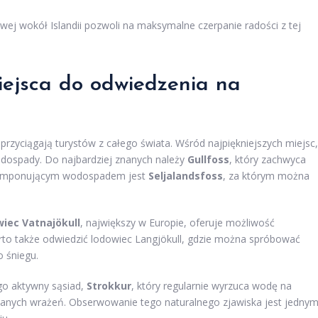
j wokół Islandii pozwoli na maksymalne czerpanie radości z tej
miejsca do odwiedzenia na
 przyciągają turystów z całego świata. Wśród najpiękniejszych miejsc,
odospady. Do najbardziej znanych należy
Gullfoss
, który zachwyca
m imponującym wodospadem jest
Seljalandsfoss
, za którym można
iec Vatnajökull
, największy w Europie, oferuje możliwość
arto także odwiedzić lodowiec Langjökull, gdzie można spróbować
o śniegu.
go aktywny sąsiad,
Strokkur
, który regularnie wyrzuca wodę na
anych wrażeń. Obserwowanie tego naturalnego zjawiska jest jedny