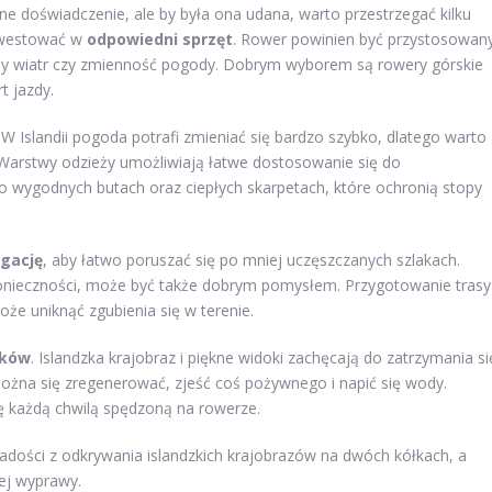
e doświadczenie, ale by była ona udana, warto przestrzegać kilku
inwestować w
odpowiedni sprzęt
. Rower powinien być przystosowan
ilny wiatr czy zmienność pogody. Dobrym wyborem są rowery górskie
t jazdy.
. W Islandii pogoda potrafi zmieniać się bardzo szybko, dlatego warto
Warstwy odzieży umożliwiają łatwe dostosowanie się do
o wygodnych butach oraz ciepłych skarpetach, które ochronią stopy
gację
, aby łatwo poruszać się po mniej uczęszczanych szlakach.
konieczności, może być także dobrym pomysłem. Przygotowanie trasy
że uniknąć zgubienia się w terenie.
nków
. Islandzka krajobraz i piękne widoki zachęcają do zatrzymania si
ożna się zregenerować, zjeść coś pożywnego i napić się wody.
ę każdą chwilą spędzoną na rowerze.
radości z odkrywania islandzkich krajobrazów na dwóch kółkach, a
ej wyprawy.