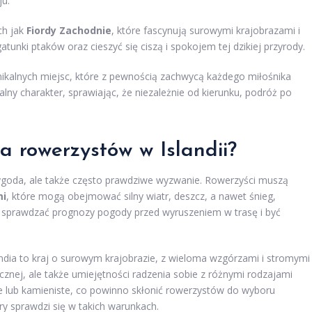
u.
ch jak
Fiordy Zachodnie
, które fascynują surowymi krajobrazami i
atunki ptaków oraz cieszyć się ciszą i spokojem tej dzikiej przyrody.
unikalnych miejsc, które z pewnością zachwycą każdego miłośnika
ny charakter, sprawiając, że niezależnie od kierunku, podróż po
a rowerzystów w Islandii?
rzygoda, ale także często prawdziwe wyzwanie. Rowerzyści muszą
mi
, które mogą obejmować silny wiatr, deszcz, a nawet śnieg,
 sprawdzać prognozy pogody przed wyruszeniem w trasę i być
landia to kraj o surowym krajobrazie, z wieloma wzgórzami i stromymi
cznej, ale także umiejętności radzenia sobie z różnymi rodzajami
we lub kamieniste, co powinno skłonić rowerzystów do wyboru
ry sprawdzi się w takich warunkach.