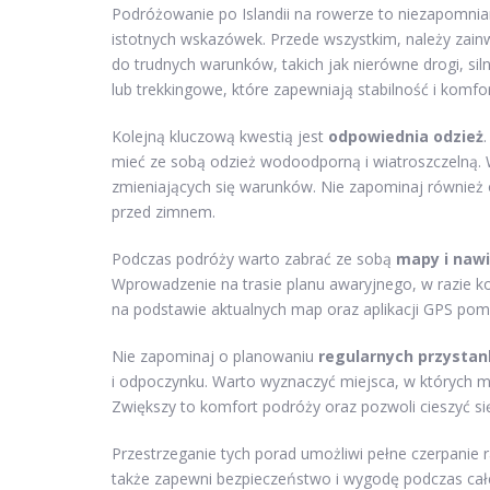
Podróżowanie po Islandii na rowerze to niezapomnian
istotnych wskazówek. Przede wszystkim, należy za
do trudnych warunków, takich jak nierówne drogi, s
lub trekkingowe, które zapewniają stabilność i komfor
Kolejną kluczową kwestią jest
odpowiednia odzież
mieć ze sobą odzież wodoodporną i wiatroszczelną. 
zmieniających się warunków. Nie zapominaj również 
przed zimnem.
Podczas podróży warto zabrać ze sobą
mapy i nawi
Wprowadzenie na trasie planu awaryjnego, w razie 
na podstawie aktualnych map oraz aplikacji GPS pomo
Nie zapominaj o planowaniu
regularnych przysta
i odpoczynku. Warto wyznaczyć miejsca, w których m
Zwiększy to komfort podróży oraz pozwoli cieszyć si
Przestrzeganie tych porad umożliwi pełne czerpanie 
także zapewni bezpieczeństwo i wygodę podczas cał