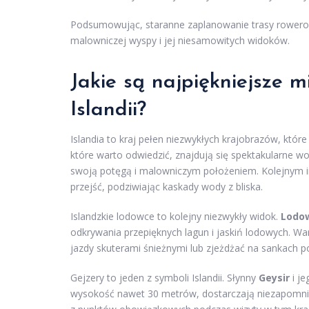
Podsumowując, staranne zaplanowanie trasy rowerowe
malowniczej wyspy i jej niesamowitych widoków.
Jakie są najpiękniejsze 
Islandii?
Islandia to kraj pełen niezwykłych krajobrazów, które
które warto odwiedzić, znajdują się spektakularne w
swoją potęgą i malowniczym położeniem. Kolejny
przejść, podziwiając kaskady wody z bliska.
Islandzkie lodowce to kolejny niezwykły widok.
Lodow
odkrywania przepięknych lagun i jaskiń lodowych. W
jazdy skuterami śnieżnymi lub zjeżdżać na sankach p
Gejzery to jeden z symboli Islandii. Słynny
Geysir
i je
wysokość nawet 30 metrów, dostarczają niezapomni