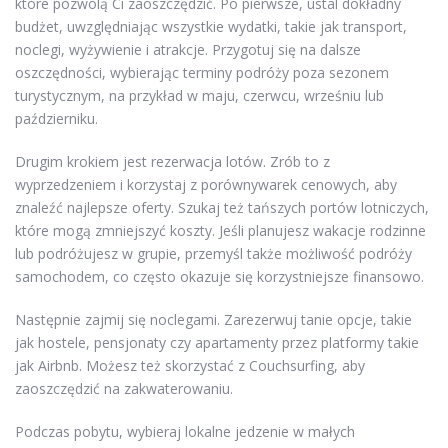
które pozwolą Ci zaoszczędzić. Po pierwsze, ustal dokładny
budżet, uwzględniając wszystkie wydatki, takie jak transport,
noclegi, wyżywienie i atrakcje. Przygotuj się na dalsze
oszczędności, wybierając terminy podróży poza sezonem
turystycznym, na przykład w maju, czerwcu, wrześniu lub
październiku.
Drugim krokiem jest rezerwacja lotów. Zrób to z
wyprzedzeniem i korzystaj z porównywarek cenowych, aby
znaleźć najlepsze oferty. Szukaj też tańszych portów lotniczych,
które mogą zmniejszyć koszty. Jeśli planujesz wakacje rodzinne
lub podróżujesz w grupie, przemyśl także możliwość podróży
samochodem, co często okazuje się korzystniejsze finansowo.
Następnie zajmij się noclegami. Zarezerwuj tanie opcje, takie
jak hostele, pensjonaty czy apartamenty przez platformy takie
jak Airbnb. Możesz też skorzystać z Couchsurfing, aby
zaoszczędzić na zakwaterowaniu.
Podczas pobytu, wybieraj lokalne jedzenie w małych