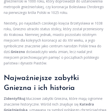
gnieźnieński w 1000 roku, który doprowadził do ustanowienia
metropolii gnieźnieńskiej, czy koronacja Bolesława Chrobrego
na pierwszego króla Polski w 1025 roku.
Niestety, po najazdach czeskiego księcia Brzetysława w 1038
roku, Gniezno utraciło status stolicy, który został przeniesiony
do Krakowa. Niemniej jednak, miasto pozostało istotnym
miejscem dla kolejnych koronacji aż do XIV wieku, a jego
symboliczne znaczenie jako centrum narodzin Polski trwa do
dziś.
Gniezno
doświadczyło wielu zmian, lecz nadal jest
miejscem przechowującym pamięć o początkach polskiego
państwa i dynastii Piastów.
Najważniejsze zabytki
Gniezna i ich historia
Zidentyfikuj
kluczowe zabytki Gniezna, które mają ogromne
znaczenie historyczne. Wśród nich znajduje się
Katedra
Gnieźnieńska
, uznawana za symbol polskiego chrześcijaństwa