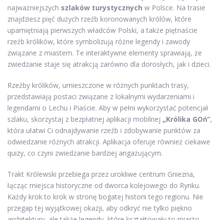
najważniejszych
szlaków turystycznych
w Polsce. Na trasie
znajdziesz pięć dużych rzeźb koronowanych królów, które
upamiętniają pierwszych władców Polski, a także piętnaście
rzeźb królików, które symbolizują różne legendy i zawody
związane z miastem. Te interaktywne elementy sprawiają, że
zwiedzanie staje się atrakcją zarówno dla dorosłych, jak i dzieci.
Rzeźby królików, umieszczone w różnych punktach trasy,
przedstawiają postaci związane z lokalnymi wydarzeniami i
legendami o Lechu i Piaście. Aby w pełni wykorzystać potencjał
szlaku, skorzystaj z bezpłatnej aplikacji mobilnej
„Królika GOń”
,
która ułatwi Ci odnajdywanie rzeźb i zdobywanie punktów za
odwiedzanie różnych atrakcji. Aplikacja oferuje również ciekawe
quizy, co czyni zwiedzanie bardziej angażującym.
Trakt Królewski przebiega przez urokliwe centrum Gniezna,
łącząc miejsca historyczne od dworca kolejowego do Rynku.
Każdy krok to krok w stronę bogatej historii tego regionu. Nie
przegap tej wyjątkowej okazji, aby odkryć nie tylko piękno
architektury, ale także legendy, które kształtowały to miasto.