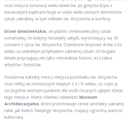
oraz miejsce koronacji wielu władców. Jej gotycka bryła z
barokowymi kaplicami kryje w sobie wiele cennych elementów
sztuki sakralnej, w tym relikwie św. Wojciecha w konfesji.
Drzwi Gnieźnieńskie
, arcydzieło średniowiecznej sztuki
romańskiej, to kolejny niezwykły zabytk, wyróżniający się 18
scenami z życia św. Wojciecha. Ozdobione brązowe drzwi z XII
wieku są unikalnym przykładem sakralnej sztuki. Ich bogate
detale przyciągają nie tylko miłośników historii, lecz także
artystów i turystów.
Podziemia Katedry mieścį miejsca pochówku św. Wojciecha
oraz relikty wcześniejszych świątyń z X i XI wieku, co czyni je
szczególnie ważnym punktem dla osób chcących zgłębić dzieje
tego miejsca. Warto również odwiedzić
Muzeum
Archidiecezjalne
, które przechowuje cenne artefakty sakralne,
takie jak Kielich Świętego Wojciecha, mający ogromną wartość
kulturową.