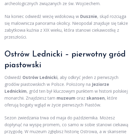
archeologicznych związanych ze św. Wojciechem.
Na koniec odwiedź wieżę widokową w
Dusznie
, skąd rozciąga
się malownicza panorama okolicy. Nieopodal znajduje się także
zabytkowa kuźnia z XIX wieku, która stanowi ciekawostkę z
przeszłości.
Ostrów Lednicki – pierwotny gród
piastowski
Odwiedź
Ostrów Lednicki
, aby odkryć jeden z pierwszych
grodów piastowskich w Polsce. Położony na
Jeziorze
Lednickim
, gród ten był kluczowym punktem w historii polskiej
monarchii. Znajdziesz tam
muzeum
oraz
skansen
, które
oferują bogaty wgląd w życie pierwszych Piastów.
Sezon zwiedzania trwa od maja do października. Możesz
dopłynąć na wyspę promem, co samo w sobie stanowi ciekawą
przygodę. W muzeum zgłębisz historię Ostrowa, a w skansenie