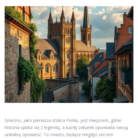
Gniezno, jako pierwsza stolica Polski, jest miejscem, gdzie
historia splata się z legendą, a każdy zakątek opowiada swoją
unikalną opowieść. To miasto, będące niegdyś sercem