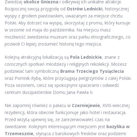
Zwiedzaj
okolice Gniezna
i odkrywaj ich unikalne atrakcje.
Rozpocznij swoją przygodę od
Ostrów Lednicki
, historycznej
wyspy z grodem piastowskim, uważanym za miejsce chrztu
Polski. Aby dotrzeć na wyspę, skorzystaj z promu, który kursuje
w sezonie od maja do października. Na miejscu masz
możliwość zwiedzenia muzeum oraz parku etnograficznego, co
pozwoli Ci lepiej zrozumieć historię tego miejsca.
Kolejną atrakcyjną lokalizacją są
Pola Lednickie
, znane z
corocznych spotkań młodzieży i religijnych rekolekcji. Możesz
podziwiać tam symboliczną
Brama Trzeciego Tysiąclecia
oraz Pomnik-Rybę, które przyciągają pielgrzymów z całej Polski.
Poza sezonem, ciesz się spokojnymi spacerami i odwiedź
centrum duszpasterskie Domu Jana Pawła II.
Nie zapomnij również o pałacu w
Czerniejewie
, XVIII-wiecznej
rezydencji, która obecnie funkcjonuje jako hotel i restauracja.
Przed wizytą upewnij się, że zarezerwowałeś czas na
zwiedzanie. Kolejnym interesującym miejscem jest
bazylika w
Trzemesznie
, słynąca z barokowych fresków oraz podziemi