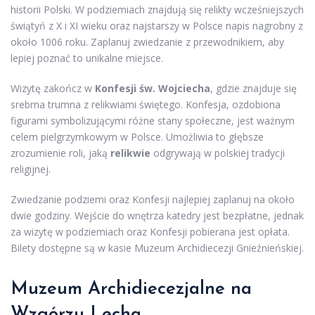
historii Polski. W podziemiach znajdują się relikty wcześniejszych
świątyń z X i XI wieku oraz najstarszy w Polsce napis nagrobny z
około 1006 roku. Zaplanuj zwiedzanie z przewodnikiem, aby
lepiej poznać to unikalne miejsce.
Wizytę zakończ w
Konfesji św. Wojciecha
, gdzie znajduje się
srebrna trumna z relikwiami świętego. Konfesja, ozdobiona
figurami symbolizującymi różne stany społeczne, jest ważnym
celem pielgrzymkowym w Polsce. Umożliwia to głębsze
zrozumienie roli, jaką
relikwie
odgrywają w polskiej tradycji
religijnej.
Zwiedzanie podziemi oraz Konfesji najlepiej zaplanuj na około
dwie godziny. Wejście do wnętrza katedry jest bezpłatne, jednak
za wizytę w podziemiach oraz Konfesji pobierana jest opłata.
Bilety dostępne są w kasie Muzeum Archidiecezji Gnieźnieńskiej.
Muzeum Archidiecezjalne na
Wzgórzu Lecha