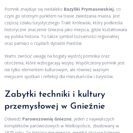
Pomnik znajduje się niedaleko
Bazyliki Prymasowskiej
, co
czyni go istotnym punktem na trasie zwiedzania miasta. Jest
częścią szlaku turystycznego Trakt Królewski, który podkreśla
historyczne znaczenie Gniezna jako miejsca, gdzie kształtowała
się polska historia. To także symbol tożsamości regionalnej
oraz pamięci o rządach dynastii Piastów.
Warto zwrócić uwagę na bogaty wystrój pomnika oraz
otoczenia, które wzbogacają wizytę. Współczesny pomnik jest
nie tylko elementem kulturowym, ale również ważnym
miejscem spotkań i refleksji dla mieszkańców i turystów.
Zabytki techniki i kultury
przemysłowej w Gnieźnie
Odwiedź
Parowozownię Gniezno
, jeden z największych
kompleksów parowozowych w Wielkopolsce, zbudowany w
1875 roku. To historyczne miejsce, niegdyś służące kolejom