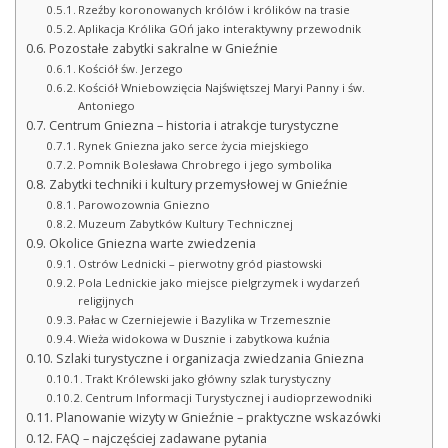
Rzeźby koronowanych królów i królików na trasie
Aplikacja Królika GOń jako interaktywny przewodnik
Pozostałe zabytki sakralne w Gnieźnie
Kościół św. Jerzego
Kościół Wniebowzięcia Najświętszej Maryi Panny i św.
Antoniego
Centrum Gniezna – historia i atrakcje turystyczne
Rynek Gniezna jako serce życia miejskiego
Pomnik Bolesława Chrobrego i jego symbolika
Zabytki techniki i kultury przemysłowej w Gnieźnie
Parowozownia Gniezno
Muzeum Zabytków Kultury Technicznej
Okolice Gniezna warte zwiedzenia
Ostrów Lednicki – pierwotny gród piastowski
Pola Lednickie jako miejsce pielgrzymek i wydarzeń
religijnych
Pałac w Czerniejewie i Bazylika w Trzemesznie
Wieża widokowa w Dusznie i zabytkowa kuźnia
Szlaki turystyczne i organizacja zwiedzania Gniezna
Trakt Królewski jako główny szlak turystyczny
Centrum Informacji Turystycznej i audioprzewodniki
Planowanie wizyty w Gnieźnie – praktyczne wskazówki
FAQ – najczęściej zadawane pytania