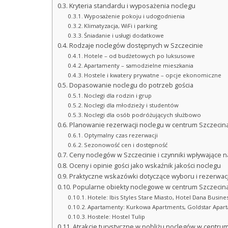
Kryteria standardu i wyposażenia noclegu
Wyposażenie pokoju i udogodnienia
Klimatyzacja, WiFi i parking
Śniadanie i usługi dodatkowe
Rodzaje noclegów dostępnych w Szczecinie
Hotele – od budżetowych po luksusowe
Apartamenty – samodzielne mieszkania
Hostele i kwatery prywatne – opcje ekonomiczne
Dopasowanie noclegu do potrzeb gościa
Noclegi dla rodzin i grup
Noclegi dla młodzieży i studentów
Noclegi dla osób podróżujących służbowo
Planowanie rezerwacji noclegu w centrum Szczecin
Optymalny czas rezerwacji
Sezonowość cen i dostępność
Ceny noclegów w Szczecinie i czynniki wpływające n
Oceny i opinie gości jako wskaźnik jakości noclegu
Praktyczne wskazówki dotyczące wyboru i rezerwacj
Popularne obiekty noclegowe w centrum Szczecin
Hotele: Ibis Styles Stare Miasto, Hotel Dana Busin
Apartamenty: Kurkowa Apartments, Goldstar Apar
Hostele: Hostel Tulip
Atrakcje turystyczne w pobliżu noclegów w centru