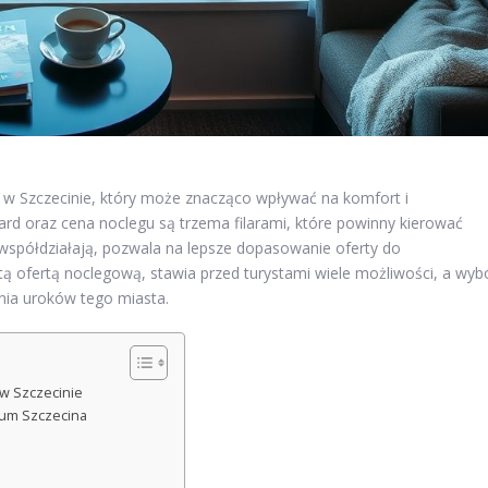
w Szczecinie, który może znacząco wpływać na komfort i
ard oraz cena noclegu są trzema filarami, które powinny kierować
 współdziałają, pozwala na lepsze dopasowanie oferty do
tą ofertą noclegową, stawia przed turystami wiele możliwości, a wyb
nia uroków tego miasta.
w Szczecinie
rum Szczecina