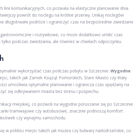
h linii komunikacyjnych, co pozwala na elastyczne planowanie dnia.
atwiejszy powrót do noclegu na krótkie przerwy. Unikaj noclegów
 długotrwałe podróże i ograniczyć czas na bezpośrednie zwiedzani
e gastronomiczne i rozrywkowe, co może dodatkowo umilić czas
 tylko podczas zwiedzania, ale również w chwilach odpoczynku.
ch
aksymalnie wykorzystać czas podczas pobytu w Szczecinie.
Wygodne
ejsc, takich jak Zamek Książąt Pomorskich, Stare Miasto czy Wały
głości umożliwia optymalne planowanie i ogranicza czas spędzany na
szyć się odkrywaniem miasta bez stresu i pośpiechu.
kacji miejskiej, co pozwoli na wygodne poruszanie się po Szczecinie
ystanki tramwajowe czy autobusowe, znacznie podnoszą komfort
z taksówek czy wynajmu samochodu.
się w pobliżu miejsc takich jak muzea czy bulwary nadodrzańskie, co