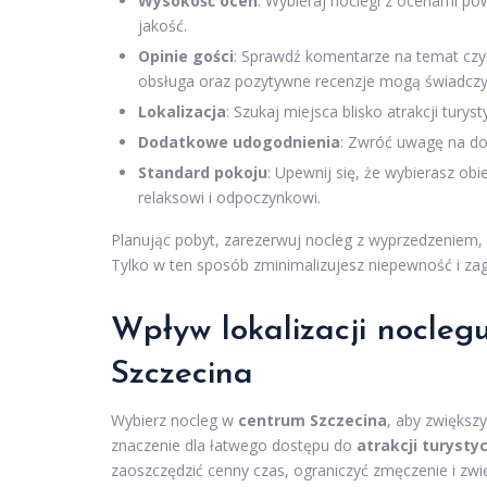
Wysokość ocen
: Wybieraj noclegi z ocenami p
jakość.
Opinie gości
: Sprawdź komentarze na temat czy
obsługa oraz pozytywne recenzje mogą świadczyć
Lokalizacja
: Szukaj miejsca blisko atrakcji turys
Dodatkowe udogodnienia
: Zwróć uwagę na dos
Standard pokoju
: Upewnij się, że wybierasz ob
relaksowi i odpoczynkowi.
Planując pobyt, zarezerwuj nocleg z wyprzedzeniem, 
Tylko w ten sposób zminimalizujesz niepewność i za
Wpływ lokalizacji nocle
Szczecina
Wybierz nocleg w
centrum Szczecina
, aby zwiększ
znaczenie dla łatwego dostępu do
atrakcji turysty
zaoszczędzić cenny czas, ograniczyć zmęczenie i zwi