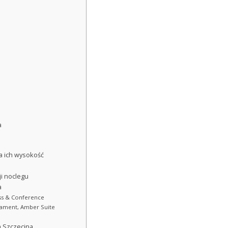
a
a ich wysokość
i noclegu
a
ess & Conference
tament, Amber Suite
m Szczecina