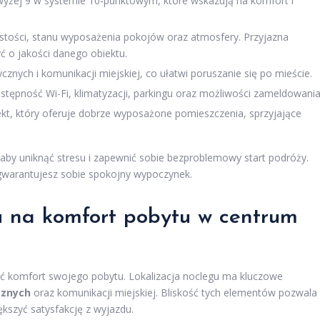
owyżej 9 w systemie 10-punktowym, które wskazują na komfort i
stości, stanu wyposażenia pokojów oraz atmosfery. Przyjazna
 o jakości danego obiektu.
tycznych i komunikacji miejskiej, co ułatwi poruszanie się po mieście.
tępność Wi-Fi, klimatyzacji, parkingu oraz możliwości zameldowania
iekt, który oferuje dobrze wyposażone pomieszczenia, sprzyjające
aby uniknąć stresu i zapewnić sobie bezproblemowy start podróży.
gwarantujesz sobie spokojny wypoczynek.
gu na komfort pobytu w
centrum
yć komfort swojego pobytu. Lokalizacja noclegu ma kluczowe
cznych
oraz komunikacji miejskiej. Bliskość tych elementów pozwala
ększyć satysfakcję z wyjazdu.