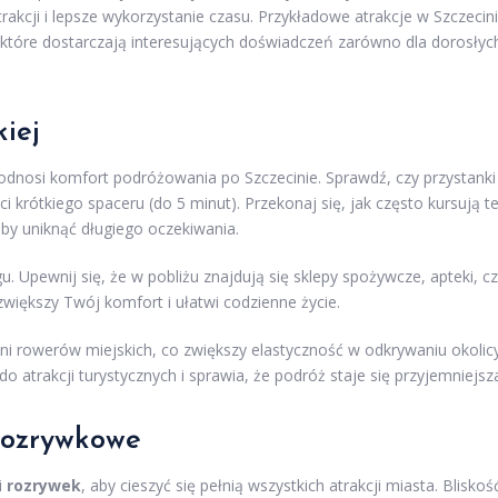
rakcji i lepsze wykorzystanie czasu. Przykładowe atrakcje w Szczecin
óre dostarczają interesujących doświadczeń zarówno dla dorosłyc
iej
odnosi komfort podróżowania po Szczecinie. Sprawdź, czy przystanki
krótkiego spaceru (do 5 minut). Przekonaj się, jak często kursują t
aby uniknąć długiego oczekiwania.
u. Upewnij się, że w pobliżu znajdują się sklepy spożywcze, apteki, c
zwiększy Twój komfort i ułatwi codzienne życie.
i rowerów miejskich, co zwiększy elastyczność w odkrywaniu okolicy
 atrakcji turystycznych i sprawia, że podróż staje się przyjemniejsz
rozrywkowe
i
rozrywek
, aby cieszyć się pełnią wszystkich atrakcji miasta. Bliskoś