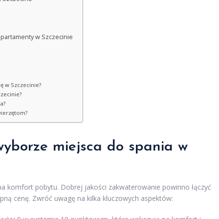
apartamenty w Szczecinie
lę w Szczecinie?
zecinie?
a?
wierzętom?
wyborze miejsca do spania w
na komfort pobytu. Dobrej jakości zakwaterowanie powinno łączyć
tępną cenę. Zwróć uwagę na kilka kluczowych aspektów: