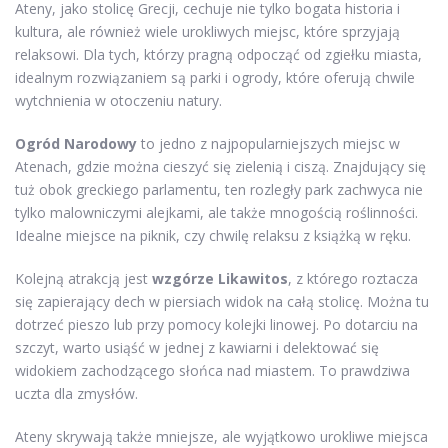
Ateny, jako stolicę Grecji, cechuje nie tylko bogata historia i
kultura, ale również wiele urokliwych miejsc, które sprzyjają
relaksowi. Dla tych, którzy pragną odpocząć od zgiełku miasta,
idealnym rozwiązaniem są parki i ogrody, które oferują chwile
wytchnienia w otoczeniu natury.
Ogród Narodowy
to jedno z najpopularniejszych miejsc w
Atenach, gdzie można cieszyć się zielenią i ciszą. Znajdujący się
tuż obok greckiego parlamentu, ten rozległy park zachwyca nie
tylko malowniczymi alejkami, ale także mnogością roślinności.
Idealne miejsce na piknik, czy chwilę relaksu z książką w ręku.
Kolejną atrakcją jest
wzgórze Likawitos
, z którego roztacza
się zapierający dech w piersiach widok na całą stolicę. Można tu
dotrzeć pieszo lub przy pomocy kolejki linowej. Po dotarciu na
szczyt, warto usiąść w jednej z kawiarni i delektować się
widokiem zachodzącego słońca nad miastem. To prawdziwa
uczta dla zmysłów.
Ateny skrywają także mniejsze, ale wyjątkowo urokliwe miejsca