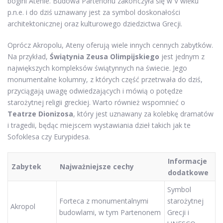
bogini Atenie. Budowa Partenonu zakończyła się w V wieku
p.n.e. i do dziś uznawany jest za symbol doskonałości
architektonicznej oraz kulturowego dziedzictwa Grecji.
Oprócz Akropolu, Ateny oferują wiele innych cennych zabytków.
Na przykład,
Świątynia Zeusa Olimpijskiego
jest jednym z
największych kompleksów świątynnych na świecie. Jego
monumentalne kolumny, z których część przetrwała do dziś,
przyciągają uwagę odwiedzających i mówią o potędze
starożytnej religii greckiej. Warto również wspomnieć o
Teatrze Dionizosa
, który jest uznawany za kolebkę dramatów
i tragedii, będąc miejscem wystawiania dzieł takich jak te
Sofoklesa czy Eurypidesa.
Informacje
Zabytek
Najważniejsze cechy
dodatkowe
Symbol
Forteca z monumentalnymi
starożytnej
Akropol
budowlami, w tym Partenonem
Grecji i