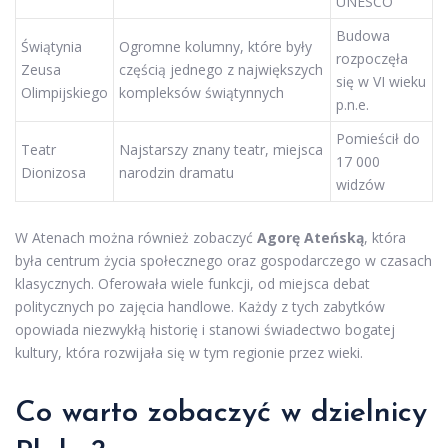
UNESCO
Budowa
Świątynia
Ogromne kolumny, które były
rozpoczęła
Zeusa
częścią jednego z największych
się w VI wieku
Olimpijskiego
kompleksów świątynnych
p.n.e.
Pomieścił do
Teatr
Najstarszy znany teatr, miejsca
17 000
Dionizosa
narodzin dramatu
widzów
W Atenach można również zobaczyć
Agorę Ateńską
, która
była centrum życia społecznego oraz gospodarczego w czasach
klasycznych. Oferowała wiele funkcji, od miejsca debat
politycznych po zajęcia handlowe. Każdy z tych zabytków
opowiada niezwykłą historię i stanowi świadectwo bogatej
kultury, która rozwijała się w tym regionie przez wieki.
Co warto zobaczyć w dzielnicy